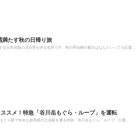
感満たす秋の日帰り旅
る日本屈指の渓谷美を誇る名所です。秋の昇仙峡の魅力はなんといっても紅葉...
オススメ！特急「谷川岳もぐら・ループ」を運転
やもぐら駅で有名な群馬県の土合駅を通る特急「谷川岳もぐら・ループ」が運...