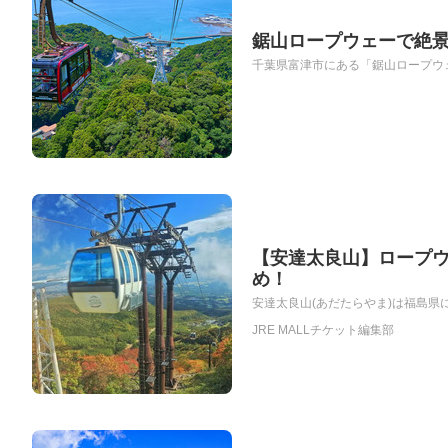
鋸山ロープウェーで絶
千葉県富津市にある「鋸山ロープウェ
【安達太良山】ロープウ
め！
安達太良山(あだたらやま)は福島県に
JRE MALLチケット編集部