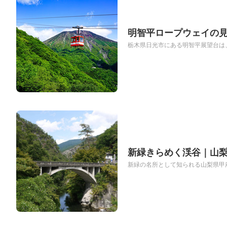
明智平ロープウェイの
栃木県日光市にある明智平展望台は、
新緑きらめく渓谷｜山
新緑の名所として知られる山梨県甲府