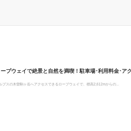
ープウェイで絶景と自然を満喫！駐車場･利用料金･ア
プスの木曽駒ヶ岳へアクセスできるロープウェイで、標高2,612mからの...