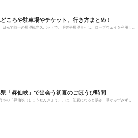
見どころや駐車場やチケット、行き方まとめ！
日光で随一の展望観光スポットで、明智平展望台へは、ロープウェイを利用し...
梨県「昇仙峡」で出会う初夏のごほうび時間
市の「昇仙峡（しょうせんきょう）」は、初夏になると渓谷一帯がみずみずし...