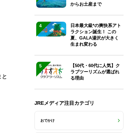
からお土産まで
日本最大級*の爽快系アト
4
ラクション誕生！ この
夏、GALA湯沢が大きく
生まれ変わる
【50代・60代に人気】ク
5
ラブツーリズムが選ばれ
まと
る理由
JREメディア注目カテゴリ
おでかけ