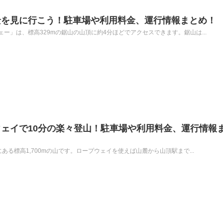
景を見に行こう！駐車場や利用料金、運行情報まとめ！
ー」は、標高329mの鋸山の山頂に約4分ほどでアクセスできます。鋸山は...
ェイで10分の楽々登山！駐車場や利用料金、運行情報
ある標高1,700mの山です。ロープウェイを使えば山麓から山頂駅まで...