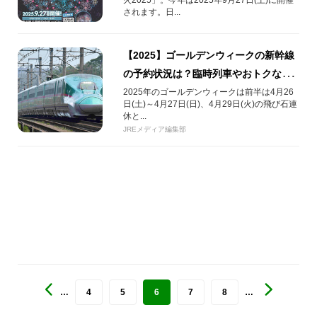
されます。日...
【2025】ゴールデンウィークの新幹線
の予約状況は？臨時列車やおトクなき
っぷをご案内
2025年のゴールデンウィークは前半は4月26
日(土)～4月27日(日)、4月29日(火)の飛び石連
休と...
JREメディア編集部
…
4
5
6
7
8
…