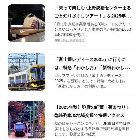
「乗って楽しむ♪上野統括センターまる
ごと知り尽くしツアー！」を2025年11
月3日(月)運行します！
8月に引き続き高級感ある3列シートのグリー
ン車やはっきりとした車体の色が特徴のE653
系K70編成を使用...
JRE MALL鉄道編集部
「富士通レディース2025」に行くに
は、特急「わかしお」「新宿わかし
お」が便利！
ゴルフファン注目の「富士通レディース
2025」を観戦するには、特急「わかしお」
「新宿わかしお」の利用が便...
【2025年秋】弥彦の紅葉・菊まつり！
臨時列車＆地域交通で快適アクセス
秋の紅葉シーズンに合わせ、JR東日本では弥
彦線をはじめとする各路線で臨時列車を運行
します。弥彦公園の紅葉...