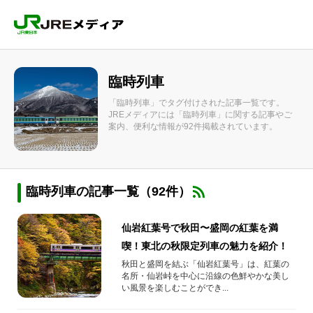
臨時列車
「臨時列車」でタグ付けされた記事一覧です。
JREメディアには「臨時列車」に関する記事やご
案内、便利な情報が92件掲載されています。
臨時列車の記事一覧（92件）
仙岩紅葉号で秋田〜盛岡の紅葉を満
喫！東北の秋限定列車の魅力を紹介！
秋田と盛岡を結ぶ「仙岩紅葉号」は、紅葉の
名所・仙岩峠を中心に沿線の色鮮やかな美し
い風景を楽しむことができ...