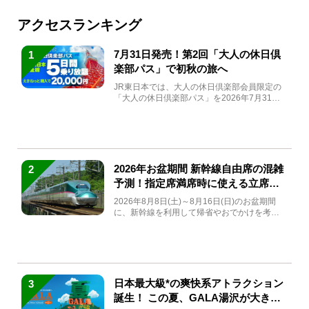
アクセスランキング
7月31日発売！第2回「大人の休日倶
1
楽部パス」で初秋の旅へ
JR東日本では、大人の休日倶楽部会員限定の
「大人の休日倶楽部パス」を2026年7月31日
(金)～9月7日...
2026年お盆期間 新幹線自由席の混雑
2
予測！指定席満席時に使える立席特
急券も解説
2026年8月8日(土)～8月16日(日)のお盆期間
に、新幹線を利用して帰省やおでかけを考え
ている方もい...
日本最大級*の爽快系アトラクション
3
誕生！ この夏、GALA湯沢が大きく