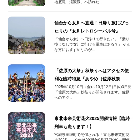
地底滝「滝観洞」へ訪れた...
仙台から女川へ直通！日帰り旅にぴっ
たりの『女川レトロシーパル号』
「仙台から女川へ日帰りで行きたい」「乗り
換えなしで女川に行ける電車はある？」 そん
な方におすすめなのが...
「佐原の大祭」秋祭りへはアクセス便
利な臨時特急『あやめ（佐原秋祭
り）』で！新宿から直通運行！
2025年10月10日（金)～10月12日(日)の3日間
「佐原の大祭」秋祭りが開催されます。佐原
へのアク...
東北未来芸術花火2025開催情報【臨時
列車も走ります！】
宮城県亘理町で開催される「東北未来芸術花
火2025」。今年は2025年9月27日(土)に開催