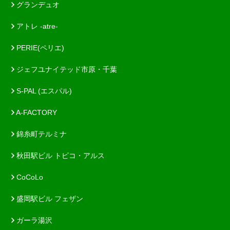
グランデュオ
アトレ -atre-
PERIE(ペリエ)
ジェフユナイテッド市原・千葉
S-PAL (エスパル)
A-FACTORY
錦糸町テルミナ
秋田駅ビル トピコ・アルス
CoCoLo
盛岡駅ビル フェザン
ガーラ湯沢