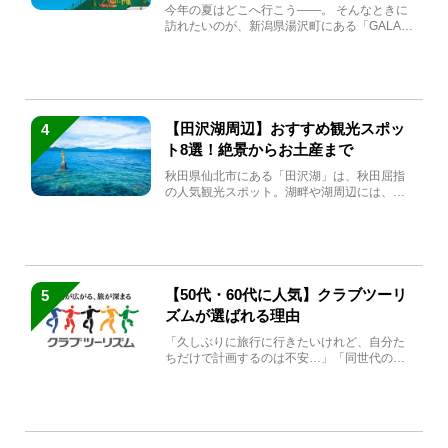
生まれ変わる
今年の夏はどこへ行こう――。 そんなときに
訪れたいのが、新潟県湯沢町にある「GALA湯
沢」。2026年...
【田沢湖周辺】おすすめ観光スポッ
4
ト8選！絶景からお土産まで
秋田県仙北市にある「田沢湖」は、秋田屈指
の人気観光スポット。湖畔や湖周辺には、田
沢湖の魅力を堪能できる名...
【50代・60代に人気】クラブツーリ
5
ズムが選ばれる理由
「久しぶりに旅行に行きたいけれど、自分た
ちだけで計画するのは不安…」「同世代の方
と気兼ねなく楽しみたい」...