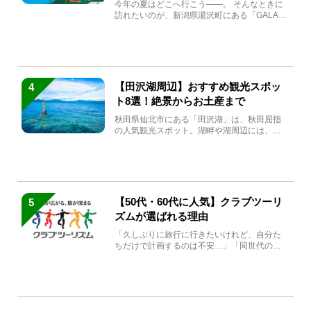
生まれ変わる
今年の夏はどこへ行こう――。 そんなときに
訪れたいのが、新潟県湯沢町にある「GALA湯
沢」。2026年...
【田沢湖周辺】おすすめ観光スポッ
4
ト8選！絶景からお土産まで
秋田県仙北市にある「田沢湖」は、秋田屈指
の人気観光スポット。湖畔や湖周辺には、田
沢湖の魅力を堪能できる名...
【50代・60代に人気】クラブツーリ
5
ズムが選ばれる理由
「久しぶりに旅行に行きたいけれど、自分た
ちだけで計画するのは不安…」「同世代の方
と気兼ねなく楽しみたい」...