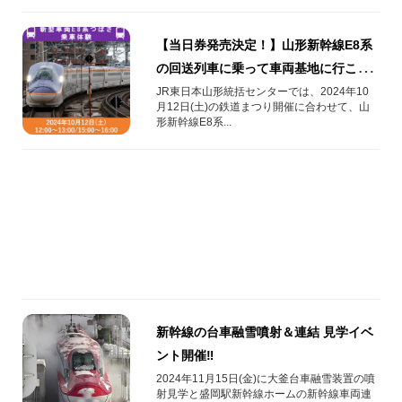
【当日券発売決定！】山形新幹線E8系
の回送列車に乗って車両基地に行こ
う！つばさ乗車体験について
JR東日本山形統括センターでは、2024年10
月12日(土)の鉄道まつり開催に合わせて、山
形新幹線E8系...
新幹線の台車融雪噴射＆連結 見学イベ
ント開催‼
2024年11月15日(金)に大釜台車融雪装置の噴
射見学と盛岡駅新幹線ホームの新幹線車両連