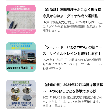
【白新線】運転整理をおこなう現役指
令員から学ぶ！ダイヤ作成＆運転整理
講座を開催！
JR東日本新潟支社では、2024年11月30日(土)
に「ダイヤ作成＆運転整理講座in白新線」を
開催します...
「ツール・ド・いわき2024」の新コー
ス！サイクルトレインを運行します！
2024年11月3日(日)に開催される福島県浜通
りのサイクリングイベント「ツール・ド・い
わき2024～ラ...
【鉄道の日】2024年10月13日は米沢駅
へ！4つのおしごとを体験できる鉄道イ
ベントを開催！
2024年10月13日(日)に米沢駅で鉄道の日のイ
ベントとして、おしごと体験を実施します。
当日は、電車を...