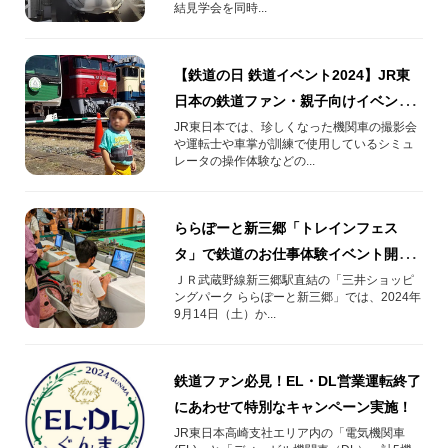
結見学会を同時...
【鉄道の日 鉄道イベント2024】JR東
日本の鉄道ファン・親子向けイベント
まとめ(10/23更新)
JR東日本では、珍しくなった機関車の撮影会
や運転士や車掌が訓練で使用しているシミュ
レータの操作体験などの...
ららぽーと新三郷「トレインフェス
タ」で鉄道のお仕事体験イベント開
催！
ＪＲ武蔵野線新三郷駅直結の「三井ショッピ
ングパーク ららぽーと新三郷」では、2024年
9月14日（土）か...
鉄道ファン必見！EL・DL営業運転終了
にあわせて特別なキャンペーン実施！
JR東日本高崎支社エリア内の「電気機関車