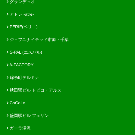
グランデュオ
アトレ -atre-
PERIE(ペリエ)
ジェフユナイテッド市原・千葉
S-PAL (エスパル)
A-FACTORY
錦糸町テルミナ
秋田駅ビル トピコ・アルス
CoCoLo
盛岡駅ビル フェザン
ガーラ湯沢