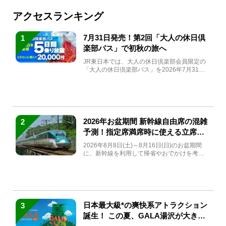
アクセスランキング
7月31日発売！第2回「大人の休日倶
1
楽部パス」で初秋の旅へ
JR東日本では、大人の休日倶楽部会員限定の
「大人の休日倶楽部パス」を2026年7月31日
(金)～9月7日...
2026年お盆期間 新幹線自由席の混雑
2
予測！指定席満席時に使える立席特
急券も解説
2026年8月8日(土)～8月16日(日)のお盆期間
に、新幹線を利用して帰省やおでかけを考え
ている方もい...
日本最大級*の爽快系アトラクション
3
誕生！ この夏、GALA湯沢が大きく