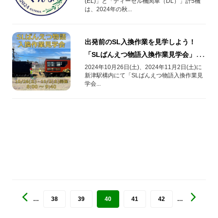
(EL)」と「ディーゼル機関車（DL）」計5機
は、2024年の秋...
出発前のSL入換作業を見学しよう！
「SLばんえつ物語入換作業見学会」を
開催！
2024年10月26日(土)、2024年11月2日(土)に
新津駅構内にて「SLばんえつ物語入換作業見
学会...
…
38
39
40
41
42
…