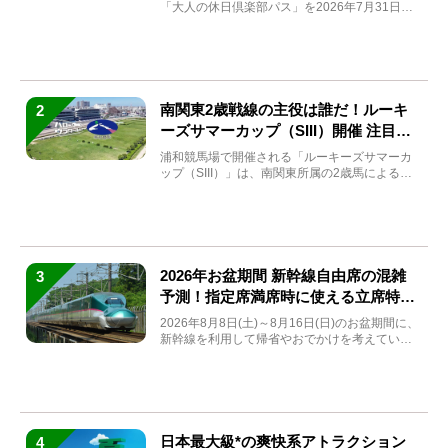
「大人の休日倶楽部パス」を2026年7月31日
(金)～9月7日...
南関東2歳戦線の主役は誰だ！ルーキ
2
ーズサマーカップ（SIII）開催 注目馬
と見どころをチェック
浦和競馬場で開催される「ルーキーズサマーカ
ップ（SIII）」は、南関東所属の2歳馬による注
目の重賞競走（...
2026年お盆期間 新幹線自由席の混雑
3
予測！指定席満席時に使える立席特急
券も解説
2026年8月8日(土)～8月16日(日)のお盆期間に、
新幹線を利用して帰省やおでかけを考えている
方もい...
日本最大級*の爽快系アトラクション
4