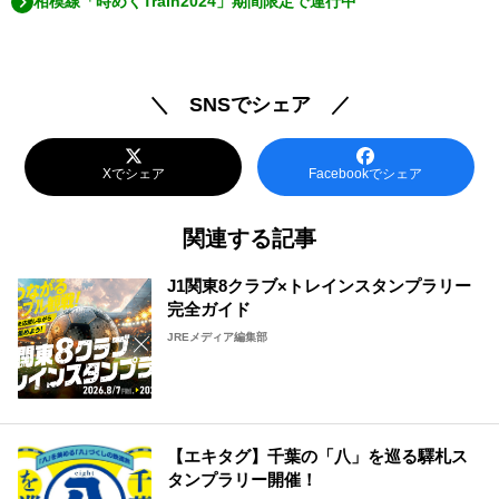
相模線「時めくTrain2024」期間限定で運行中
＼ SNSでシェア ／
Xでシェア
Facebookでシェア
関連する記事
J1関東8クラブ×トレインスタンプラリー
完全ガイド
JREメディア編集部
【エキタグ】千葉の「八」を巡る驛札ス
タンプラリー開催！