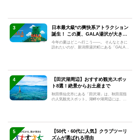
ている方もい...
日本最大級*の爽快系アトラクション
3
誕生！ この夏、GALA湯沢が大きく
生まれ変わる
今年の夏はどこへ行こう――。 そんなときに
訪れたいのが、新潟県湯沢町にある「GALA湯
沢」。2026年...
【田沢湖周辺】おすすめ観光スポッ
4
ト8選！絶景からお土産まで
秋田県仙北市にある「田沢湖」は、秋田屈指
の人気観光スポット。湖畔や湖周辺には、田
沢湖の魅力を堪能できる名...
【50代・60代に人気】クラブツーリ
5
ズムが選ばれる理由