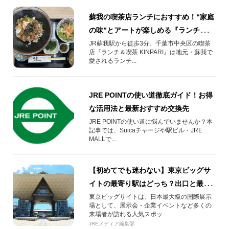
蘇我の喫茶店ランチにおすすめ！“家庭
の味”とアートが楽しめる『ランチ＆喫
茶 KINPARI』
JR蘇我駅から徒歩3分。千葉市中央区の喫茶
店『ランチ＆喫茶 KINPARI』は地元・蘇我で
愛されるランチ...
JRE POINTの使い道徹底ガイド！お得
な活用法と最新おすすめ交換先
JRE POINTの使い道に悩んでいませんか？本
記事では、Suicaチャージや駅ビル・JRE
MALLで...
【初めてでも迷わない】東京ビッグサ
イトの最寄り駅はどっち？出口と最速
ルートを徹底ガイド
東京ビッグサイトは、日本最大級の国際展示
場として、展示会・企業イベントなど多くの
来場者が訪れる人気スポッ...
JREメディア編集部