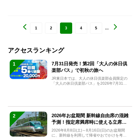
1
2
3
4
5
…
アクセスランキング
7月31日発売！第2回「大人の休日倶
1
楽部パス」で初秋の旅へ
JR東日本では、大人の休日倶楽部会員限定の
「大人の休日倶楽部パス」を2026年7月31日
(金)～9月7日...
2026年お盆期間 新幹線自由席の混雑
2
予測！指定席満席時に使える立席特
急券も解説
2026年8月8日(土)～8月16日(日)のお盆期間
に、新幹線を利用して帰省やおでかけを考え