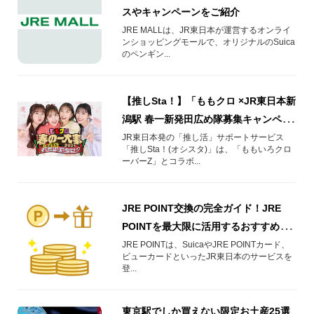
スやキャンペーンをご紹介
JRE MALLは、JR東日本が運営するオンライ
ンショッピングモールで、オリジナルのSuica
のペンギン...
【推しSta！】「ももクロ ×JR東日本新
潟駅 春一新発田広め隊募集キャンペー
ン」を開催！
JR東日本発の「推し活」サポートサービス
「推しSta！(オシスタ)」は、「ももいろクロ
ーバーZ」とコラボ...
JRE POINT交換の完全ガイド！JRE
POINTを最大限に活用するおすすめの
使い方をご紹介♪
JRE POINTは、SuicaやJRE POINTカード、
ビューカードといったJR東日本のサービスを
登...
東京駅でしか買えない限定お土産25選