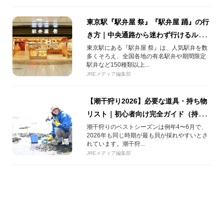
東京駅『駅弁屋 祭』『駅弁屋 踊』の行
き方｜中央通路から迷わず行けるルー
ト解説【2026年版】
東京駅にある『駅弁屋 祭』は、人気駅弁を数
多くそろえ、全国各地の有名駅弁や期間限定
駅弁など150種類以上...
JREメディア編集部
【潮干狩り2026】必要な道具・持ち物
リスト｜初心者向け完全ガイド（持ち
帰り・砂抜きも解説）
潮干狩りのベストシーズンは例年4〜6月で、
2026年も同じ時期が最も貝が採れやすいとさ
れています。潮干狩...
JREメディア編集部