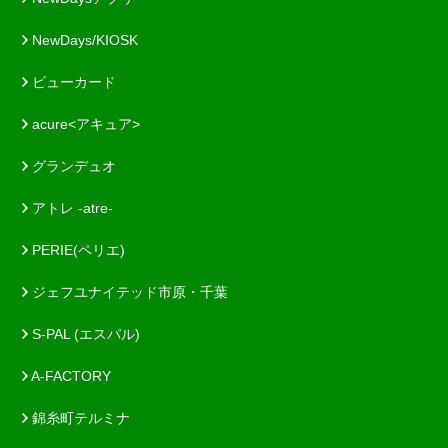
NewDays/KIOSK
ビューカード
acure<アキュア>
グランデュオ
アトレ -atre-
PERIE(ペリエ)
ジェフユナイテッド市原・千葉
S-PAL (エスパル)
A-FACTORY
錦糸町テルミナ