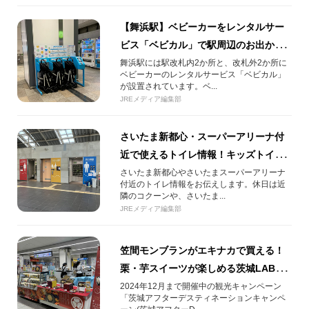
【舞浜駅】ベビーカーをレンタルサー
ビス「ベビカル」で駅周辺のお出かけ
をもっと便利に！
舞浜駅には駅改札内2か所と、改札外2か所に
ベビーカーのレンタルサービス「ベビカル」
が設置されています。ベ...
JREメディア編集部
さいたま新都心・スーパーアリーナ付
近で使えるトイレ情報！キッズトイレ
やほじょ犬トイレも
さいたま新都心やさいたまスーパーアリーナ
付近のトイレ情報をお伝えします。休日は近
隣のコクーンや、さいたま...
JREメディア編集部
笠間モンブランがエキナカで買える！
栗・芋スイーツが楽しめる茨城LABイ
ベントをご紹介
2024年12月まで開催中の観光キャンペーン
「茨城アフターデスティネーションキャンペ