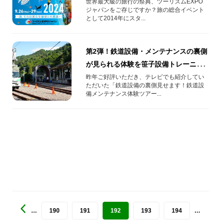
世界最大級の旅行の祭典、ツーリズムEXPO
ジャパンをご存じですか？旅の総合イベント
として2014年にスタ...
第2弾！鉄道設備・メンテナンスの裏側
が見られる体験を笹子設備トレーニン
グセンターで開催！
昨年ご好評いただき、テレビでも紹介してい
ただいた「鉄道設備の裏側見せます！鉄道設
備メンテナンス体験ツアー...
…
190
191
192
193
194
…