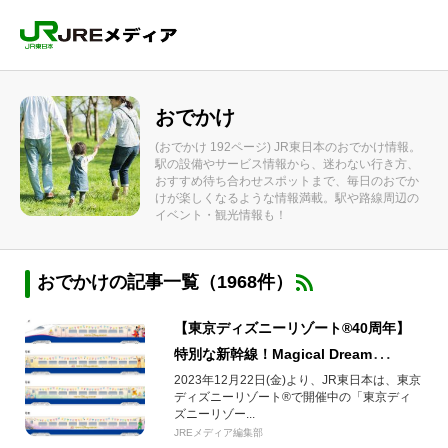
おでかけ
(おでかけ 192ページ) JR東日本のおでかけ情報。
駅の設備やサービス情報から、迷わない行き方、
おすすめ待ち合わせスポットまで、毎日のおでか
けが楽しくなるような情報満載。駅や路線周辺の
イベント・観光情報も！
おでかけの記事一覧（1968件）
【東京ディズニーリゾート®40周年】
特別な新幹線！Magical Dream
Shinkansenが、12月22日(金)より運
2023年12月22日(金)より、JR東日本は、東京
ディズニーリゾート®で開催中の「東京ディ
行開始！
ズニーリゾー...
JREメディア編集部