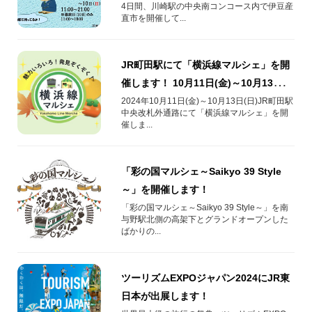
4日間、川崎駅の中央南コンコース内で伊豆産
直市を開催して...
JR町田駅にて「横浜線マルシェ」を開
催します！ 10月11日(金)～10月13日
(日)
2024年10月11日(金)～10月13日(日)JR町田駅
中央改札外通路にて「横浜線マルシェ」を開
催しま...
「彩の国マルシェ～Saikyo 39 Style
～」を開催します！
「彩の国マルシェ～Saikyo 39 Style～」を南
与野駅北側の高架下とグランドオープンした
ばかりの...
ツーリズムEXPOジャパン2024にJR東
日本が出展します！