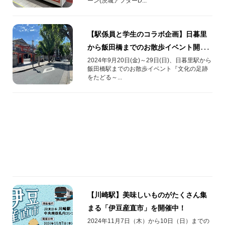
ーン(茨城アフターD...
【駅係員と学生のコラボ企画】日暮里
から飯田橋までのお散歩イベント開
催！
2024年9月20日(金)～29日(日)、日暮里駅から
飯田橋駅までのお散歩イベント『文化の足跡
をたどる～...
【川崎駅】美味しいものがたくさん集
まる「伊豆産直市」を開催中！
2024年11月7日（木）から10日（日）までの