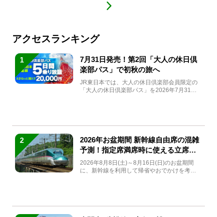
アクセスランキング
7月31日発売！第2回「大人の休日倶
1
楽部パス」で初秋の旅へ
JR東日本では、大人の休日倶楽部会員限定の
「大人の休日倶楽部パス」を2026年7月31日
(金)～9月7日...
2026年お盆期間 新幹線自由席の混雑
2
予測！指定席満席時に使える立席特
急券も解説
2026年8月8日(土)～8月16日(日)のお盆期間
に、新幹線を利用して帰省やおでかけを考え
ている方もい...