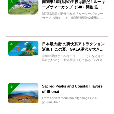
南関東2歳戦線の主役は誰だ！ルーキ
3
ーズサマーカップ（SIII）開催 注目
馬と見どころをチェック
浦和競馬場で開催される「ルーキーズサマー
カップ（SIII）」は、南関東所属の2歳馬によ
る注目の重賞競走（...
日本最大級*の爽快系アトラクション
4
誕生！ この夏、GALA湯沢が大きく
生まれ変わる
今年の夏はどこへ行こう――。 そんなときに
訪れたいのが、新潟県湯沢町にある「GALA湯
沢」。2026年...
Sacred Peaks and Coastal Flavors
5
of Shonai
From ancient mountain pilgrimages to a
gourmet train...