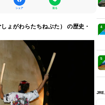
シェア
送る
ごしょがわらたちねぷた） の歴史・
4
5
JR