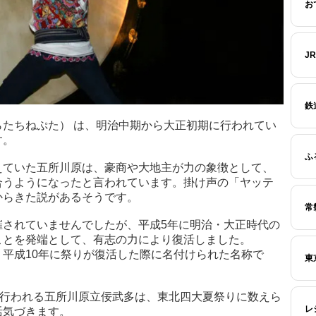
お
J
鉄
たちねぷた） は、明治中期から大正初期に行われてい
す。
ふ
えていた五所川原は、豪商や大地主が力の象徴として、
合うようになったと言われています。掛け声の「ヤッテ
からきた説があるそうです。
常
催されていませんでしたが、平成5年に明治・大正時代の
ことを発端として、有志の力により復活しました。
平成10年に祭りが復活した際に名付けられた名称で
東
に行われる五所川原立佞武多は、東北四大夏祭りに数えら
レ
活気づきます。