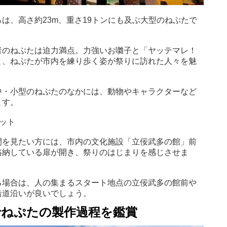
は、高さ約23m、重さ19トンにも及ぶ大型のねぷたで
者のねぷたは迫力満点。力強いお囃子と「ヤッテマレ！
と、ねぷたが市内を練り歩く姿が祭りに訪れた人々を魅
中・小型のねぷたのなかには、動物やキャラクターなど
ます。
ット
間を見たい方には、市内の文化施設「立佞武多の館」前
格納している扉が開き、祭りのはじまりを感じさせま
る場合は、人の集まるスタート地点の立佞武多の館前や
沿道沿いが良いでしょう。
でねぷたの製作過程を鑑賞