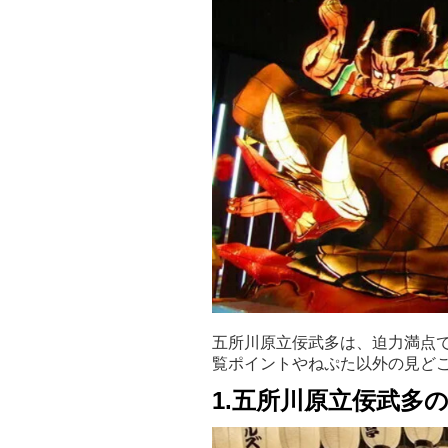
五所川原立佞武多は、迫力満点
覧ポイントやねぷた以外の見ど
1.五所川原立佞武多