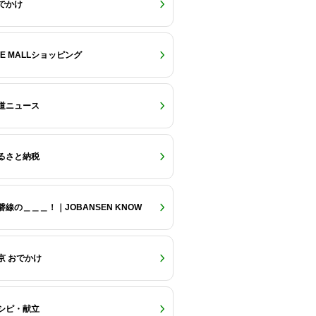
でかけ
RE MALLショッピング
道ニュース
るさと納税
磐線の＿＿＿！｜JOBANSEN KNOW
京 おでかけ
シピ・献立