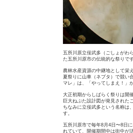
五所川原立佞武多（ごしょがわら
た五所川原市の伝統的な祭りで
農林水産資源の中継地として栄
夏祭りに山車（ネプタ）で競い
マレ」は、「やってしまえ！」
大正初期からしばらく祭りは開
巨大ねぷた設計図が発見された
ちなみに立佞武多という名称は、
す。
五所川原市で毎年8月4日〜8日
れていて、開催期間中は街中が