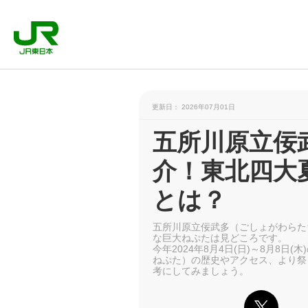
更新日： 2026年07月01日
五所川原立佞
介！東北四大
とは？
五所川原立佞武多（ごしょがわらた
な巨大ねぷたは見どころです。
今年2024年8月4日(日)～8月8
ねぷた）の歴史やアクセス、より祭
考にしてみましょう。