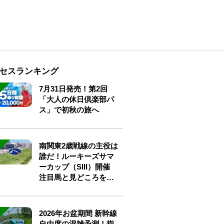
セスランキング
7月31日発売！第2回
「大人の休日倶楽部パ
ス」で初秋の旅へ
南関東2歳戦線の主役は
誰だ！ルーキーズサマ
ーカップ（SIII）開催
注目馬と見どころをチ
ェック
2026年お盆期間 新幹線
自由席の混雑予測！指