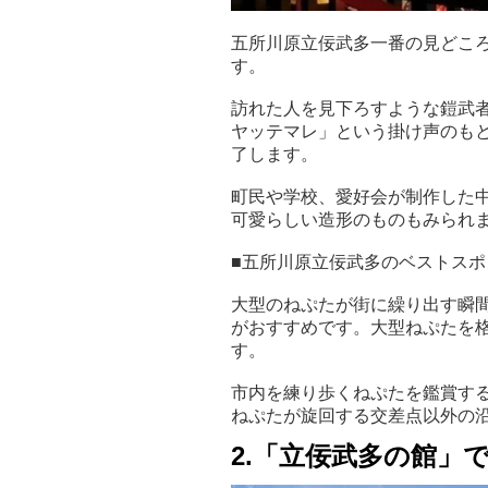
五所川原立佞武多一番の見どころ
す。
訪れた人を見下ろすような鎧武
ヤッテマレ」という掛け声のも
了します。
町民や学校、愛好会が制作した
可愛らしい造形のものもみられ
■五所川原立佞武多のベストスポ
大型のねぷたが街に繰り出す瞬
がおすすめです。大型ねぷたを
す。
市内を練り歩くねぷたを鑑賞す
ねぷたが旋回する交差点以外の
2.「立佞武多の館」