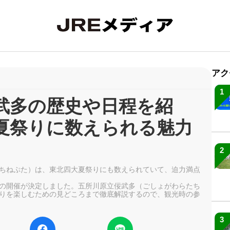
アク
1
武多の歴史や日程を紹
夏祭りに数えられる魅力
2
ちねぷた）は、東北四大夏祭りにも数えられていて、迫力満点
日(木)の開催が決定しました。五所川原立佞武多（ごしょがわらたち
りを楽しむための見どころまで徹底解説するので、観光時の参
3