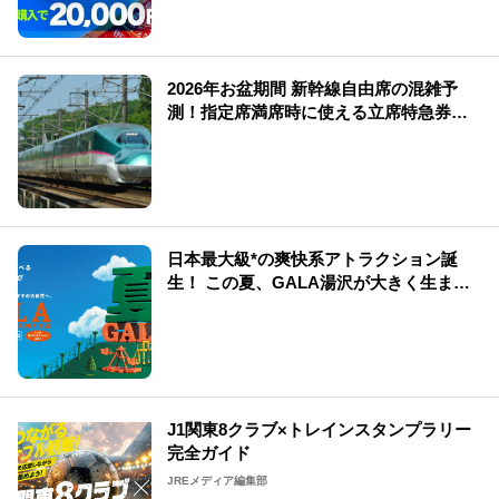
2026年お盆期間 新幹線自由席の混雑予
測！指定席満席時に使える立席特急券も
解説
日本最大級*の爽快系アトラクション誕
生！ この夏、GALA湯沢が大きく生まれ
変わる
J1関東8クラブ×トレインスタンプラリー
完全ガイド
JREメディア編集部