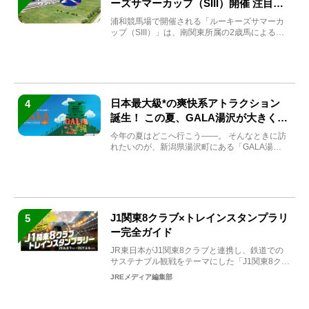
ーズサマーカップ（SIII）開催 注目馬
と見どころをチェック
浦和競馬場で開催される「ルーキーズサマーカ
ップ（SIII）」は、南関東所属の2歳馬による注
目の重賞競走（...
日本最大級*の爽快系アトラクション
4
誕生！ この夏、GALA湯沢が大きく生
まれ変わる
今年の夏はどこへ行こう――。 そんなときに訪
れたいのが、新潟県湯沢町にある「GALA湯
沢」。2026年...
J1関東8クラブ×トレインスタンプラリ
5
ー完全ガイド
JR東日本がJ1関東8クラブと連携し、鉄道での
サステナブル観戦をテーマにした「J1関東8クラ
ブ×トレイン...
JREメディア編集部