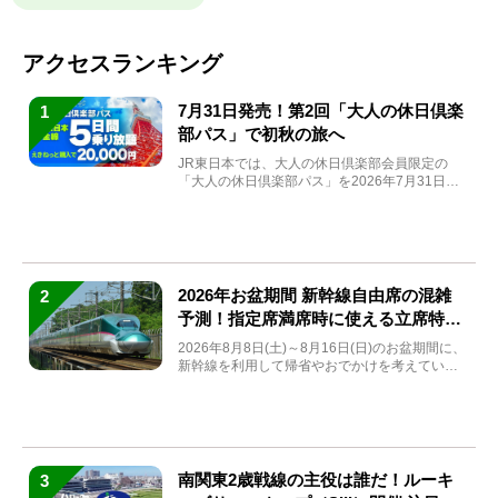
アクセスランキング
7月31日発売！第2回「大人の休日倶楽
1
部パス」で初秋の旅へ
JR東日本では、大人の休日倶楽部会員限定の
「大人の休日倶楽部パス」を2026年7月31日
(金)～9月7日...
2026年お盆期間 新幹線自由席の混雑
2
予測！指定席満席時に使える立席特急
券も解説
2026年8月8日(土)～8月16日(日)のお盆期間に、
新幹線を利用して帰省やおでかけを考えている
方もい...
南関東2歳戦線の主役は誰だ！ルーキ
3