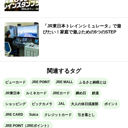
「JR東日本トレインシミュレータ」で遊
びたい！家庭で遊ぶための5つのSTEP
関連するタグ
JRE POINT
JRE MALL
ビューカード
ふるさと納税とは
JR東日本
ルミネカード
JREカード
締め日
鉄道
JAL
ショッピング
ビックカメラ
大人の休日倶楽部
ポイント
JRE CARD
Suica
クレジットカード
引き落とし
JRE POINT（JREポイント）