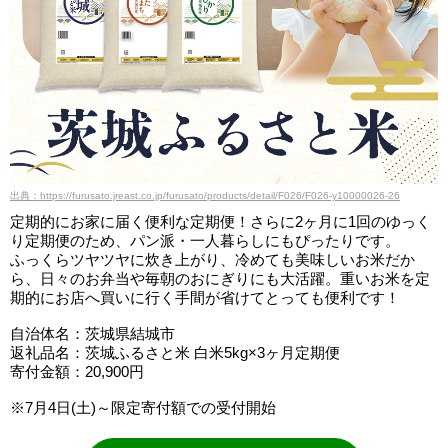
出典：https://furusato.jreast.co.jp/furusato/products/detail/F026/F026-y10000026-26
定期的にお家に届く便利な定期便！さらに2ヶ月に1回のゆっく
り定期便のため、パン派・一人暮らしにもぴったりです。
ふっくらツヤツヤに炊き上がり、冷めても美味しいお米だか
ら、日々のお弁当や毎朝のおにぎりにも大活躍。重いお米を定
期的にお店へ買いに行く手間が省けてとっても便利です！
自治体名：茨城県結城市
返礼品名：茨城ふるさと米 白米5kg×3ヶ月定期便
寄付金額：20,900円
※7月4日(土)～限定寄付額での受付開始