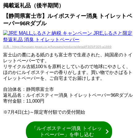
掲載返礼品（後半期間）
【静岡県富士市】ルイボスティー消臭 トイレットペ
ーパー96Rダブル
出典：https://furusato.jreast.co.jp/furusato/products/detail/F305/F305-a1669
富士山の麓にある紙のまち富士市で生産された、純国産のトイ
レットペーパーです。
リサイクル古紙100％を原料としているので地球にやさしく、
ほのかにルイボスティーの香りがします。買い物でかさばるト
イレットペーパーを、ご自宅までお届けします。
自治体名：静岡県富士市
返礼品名：ルイボスティー消臭 トイレットペーパー96Rダブル
寄付金額：11,000円
※7月4日(土)～限定寄付額での受付開始
「ルイボスティー消臭 トイレッ
トペーパー」を申し込む