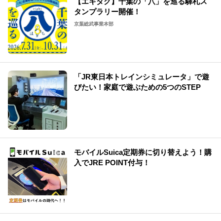
【エキタグ】千葉の「八」を巡る驛札ス
タンプラリー開催！
京葉総武事業本部
「JR東日本トレインシミュレータ」で遊
びたい！家庭で遊ぶための5つのSTEP
モバイルSuica定期券に切り替えよう！購
入でJRE POINT付与！