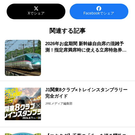
Xでシェア
Facebookでシェア
関連する記事
2026年お盆期間 新幹線自由席の混雑予
測！指定席満席時に使える立席特急券も
解説
J1関東8クラブ×トレインスタンプラリー
完全ガイド
JREメディア編集部