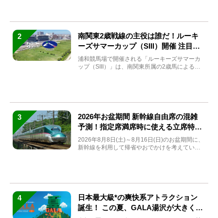
南関東2歳戦線の主役は誰だ！ルーキ
2
ーズサマーカップ（SIII）開催 注目馬
と見どころをチェック
浦和競馬場で開催される「ルーキーズサマーカ
ップ（SIII）」は、南関東所属の2歳馬による注
目の重賞競走（...
2026年お盆期間 新幹線自由席の混雑
3
予測！指定席満席時に使える立席特急
券も解説
2026年8月8日(土)～8月16日(日)のお盆期間に、
新幹線を利用して帰省やおでかけを考えている
方もい...
日本最大級*の爽快系アトラクション
4
誕生！ この夏、GALA湯沢が大きく生
まれ変わる