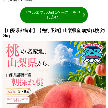
「マルエフ350ml 1ケース」を申
し込む
【山梨県都留市】【先行予約】山梨県産 朝採れ桃 約
2kg