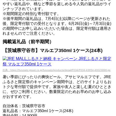
やすい返礼品や、桃など季節を楽しめる今人気の返礼品がライ
ンナップされています。
※期間限定の特別な寄付額です。
※後半期間の返礼品は、7月4日(土)以降にページが更新された
後、限定寄付額での受付となります。6月26日(金)～7月3日(金)
の期間中にお申し込みいただいた場合は、限定寄付額は適用さ
れませんのでご注意ください。
掲載返礼品（前半期間）
【茨城県守谷市】マルエフ350ml 1ケース(24本)
出典：https://furusato.jreast.co.jp/furusato/products/detail/F034/F034-43654-40023896-jre
暑い季節にぴったりの爽快ビール、アサヒマルエフです。JRE
ふるさと限定祭のキャンペーン期間中は、どのサイトよりもお
トクな寄付額で提供中です。家族や友人と楽しむ夏のひととき
に、ぜひご利用ください。数量限定のためお早めのお申し込み
がおすすめです。
自治体名：茨城県守谷市
返礼品名：マルエフ350ml 1ケース(24本)
寄付金額：14,900円