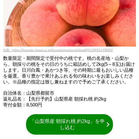
出典：https://furusato.jreast.co.jp/furusato/products/detail/F013/F013-FB052
数量限定・期間限定で受付中の桃です。桃の名産地・山梨か
ら、朝採りの桃をその日のうちに箱詰めして2kg(5～8玉)お届け
します。日川白鳳・あかつき等、その時期に最もおいしい品種
を厳選。香り豊かで果汁あふれる旬の味わいをお楽しみくださ
い。※品種の指定は致し兼ねますので予めご了承ください。
自治体名：山梨県都留市
返礼品名：【先行予約】山梨県産 朝採れ桃 約2kg
寄付金額：8,500円
「山梨県産 朝採れ桃 約2kg」を申
し込む