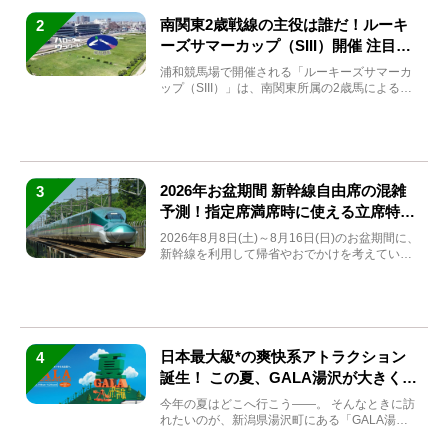
南関東2歳戦線の主役は誰だ！ルーキ
2
ーズサマーカップ（SIII）開催 注目馬
と見どころをチェック
浦和競馬場で開催される「ルーキーズサマーカ
ップ（SIII）」は、南関東所属の2歳馬による注
目の重賞競走（...
2026年お盆期間 新幹線自由席の混雑
3
予測！指定席満席時に使える立席特急
券も解説
2026年8月8日(土)～8月16日(日)のお盆期間に、
新幹線を利用して帰省やおでかけを考えている
方もい...
日本最大級*の爽快系アトラクション
4
誕生！ この夏、GALA湯沢が大きく生
まれ変わる
今年の夏はどこへ行こう――。 そんなときに訪
れたいのが、新潟県湯沢町にある「GALA湯
沢」。2026年...