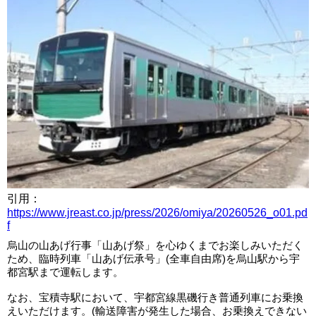
引用：
https://www.jreast.co.jp/press/2026/omiya/20260526_o01.pd
f
烏山の山あげ行事「山あげ祭」を心ゆくまでお楽しみいただく
ため、臨時列車「山あげ伝承号」(全車自由席)を烏山駅から宇
都宮駅まで運転します。
なお、宝積寺駅において、宇都宮線黒磯行き普通列車にお乗換
えいただけます。(輸送障害が発生した場合、お乗換えできない