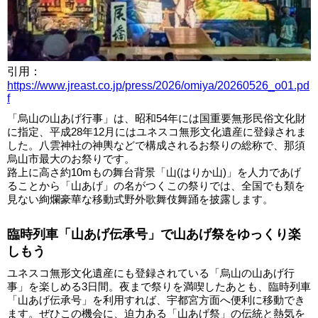
引用：
https://www.jreast.co.jp/press/2026/omiya/20260526_o01.pd
f
「烏山の山あげ行事」は、昭和54年には国重要無形民俗文化財
に指定、平成28年12月にはユネスコ無形文化遺産に登録されま
した。八雲神社の神輿などで構成されるお祭りの総称で、那須
烏山市最大のお祭りです。
路上に高さ約10mもの舞台背景「山(はりか山)」を人力であげ
ることから「山あげ」の名がつくこの祭りでは、全国でも類を
見ない絢爛豪華な移動式野外歌舞伎舞踊を披露します。
臨時列車「山あげ伝承号」で山あげ祭をゆっくり楽
しもう
ユネスコ無形文化遺産にも登録されている「烏山の山あげ行
事」を楽しめる3日間。夜まで祭りを満喫したあとも、臨時列車
「山あげ伝承号」を利用すれば、宇都宮方面へ便利に移動でき
ます。ぜひこの機会に、迫力ある「山あげ祭」の伝統と熱気を