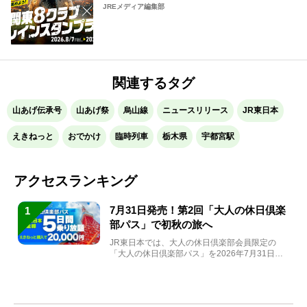
JREメディア編集部
関連するタグ
山あげ伝承号
山あげ祭
烏山線
ニュースリリース
JR東日本
えきねっと
おでかけ
臨時列車
栃木県
宇都宮駅
アクセスランキング
7月31日発売！第2回「大人の休日倶楽
1
部パス」で初秋の旅へ
JR東日本では、大人の休日倶楽部会員限定の
「大人の休日倶楽部パス」を2026年7月31日
(金)～9月7日...