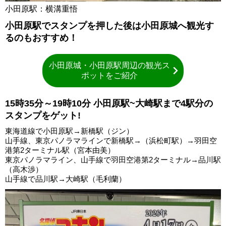
小田原駅：横溝重悟
小田原駅でスタンプを押した後は小田原城へ観光す
るのもおすすめ！
小田原城・小田原駅周辺の観光ス
ポットをご紹介
15時35分～19時10分 小田原駅~大崎駅まで4駅分の
スタンプをゲット!
東海道線で小田原駅→新橋駅（ジン）
山手線、東京パノラマラインで新橋駅→（浜松町駅）→羽田空
港第2ターミナル駅（宮本由美）
東京パノラマライン、山手線で羽田空港第2ターミナル→品川駅
（高木渉）
山手線で品川駅→大崎駅（毛利蘭）