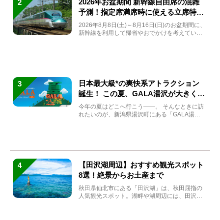
2026年お盆期間 新幹線自由席の混雑
2
予測！指定席満席時に使える立席特急
券も解説
2026年8月8日(土)～8月16日(日)のお盆期間に、
新幹線を利用して帰省やおでかけを考えている
方もい...
日本最大級*の爽快系アトラクション
3
誕生！ この夏、GALA湯沢が大きく生
まれ変わる
今年の夏はどこへ行こう――。 そんなときに訪
れたいのが、新潟県湯沢町にある「GALA湯
沢」。2026年...
【田沢湖周辺】おすすめ観光スポット
4
8選！絶景からお土産まで
秋田県仙北市にある「田沢湖」は、秋田屈指の
人気観光スポット。湖畔や湖周辺には、田沢湖
の魅力を堪能できる名...