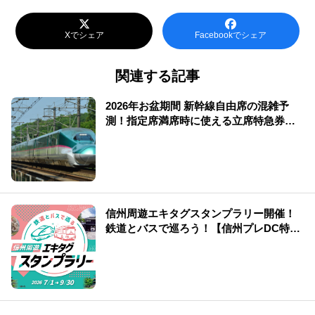
Xでシェア
Facebookでシェア
関連する記事
2026年お盆期間 新幹線自由席の混雑予
測！指定席満席時に使える立席特急券も
解説
信州周遊エキタグスタンプラリー開催！
鉄道とバスで巡ろう！【信州プレDC特別
企画】