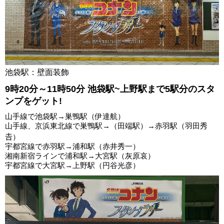
池袋駅：壁面装飾
9時20分～11時50分 池袋駅~上野駅まで5駅分のスタ
ンプをゲット!
山手線で池袋駅→巣鴨駅（伊達航）
山手線、京浜東北線で巣鴨駅→（田端駅）→赤羽駅（羽田秀
𠮷）
宇都宮線で赤羽駅→浦和駅（赤井秀一）
湘南新宿ラインで浦和駅→大宮駅（灰原哀）
宇都宮線で大宮駅→上野駅（円谷光彦）