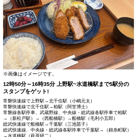
※画像はイメージです。
12時50分～16時35分 上野駅~水道橋駅まで5駅分の
スタンプをゲット!
常磐快速線で上野駅→北千住駅（小嶋元太）
常磐快速線で北千住駅→柏駅（阿笠博士）
常磐線各駅停車、武蔵野線、中央線・総武線各駅停車で柏駅
→（新松戸駅）→（西船橋駅）→船橋駅（毛利小五郎）
総武快速線で船橋駅→千葉駅（三池苗子）
総武快速線、中央線・総武線各駅停車で千葉駅→（錦糸町駅）
→水道橋駅（萩原研二）