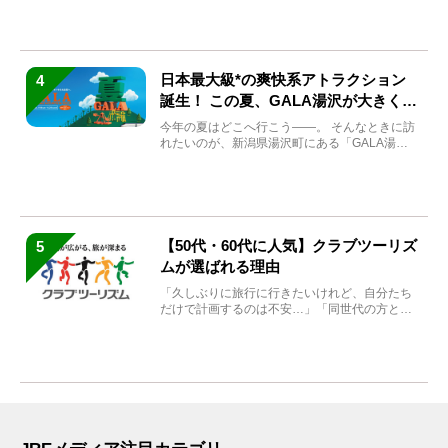
日本最大級*の爽快系アトラクション
4
誕生！ この夏、GALA湯沢が大きく生
まれ変わる
今年の夏はどこへ行こう――。 そんなときに訪
れたいのが、新潟県湯沢町にある「GALA湯
沢」。2026年...
【50代・60代に人気】クラブツーリズ
5
ムが選ばれる理由
「久しぶりに旅行に行きたいけれど、自分たち
だけで計画するのは不安…」「同世代の方と気
兼ねなく楽しみたい」...