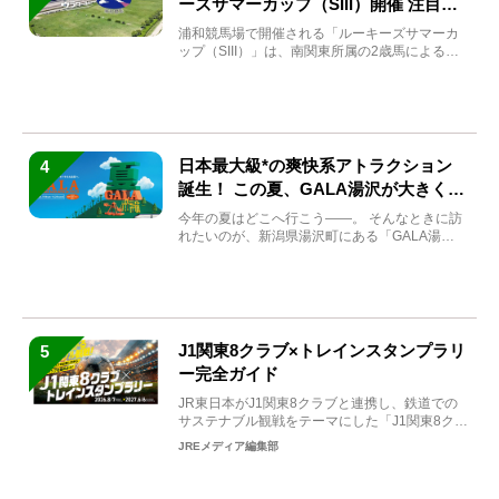
ーズサマーカップ（SIII）開催 注目馬
と見どころをチェック
浦和競馬場で開催される「ルーキーズサマーカ
ップ（SIII）」は、南関東所属の2歳馬による注
目の重賞競走（...
日本最大級*の爽快系アトラクション
4
誕生！ この夏、GALA湯沢が大きく生
まれ変わる
今年の夏はどこへ行こう――。 そんなときに訪
れたいのが、新潟県湯沢町にある「GALA湯
沢」。2026年...
J1関東8クラブ×トレインスタンプラリ
5
ー完全ガイド
JR東日本がJ1関東8クラブと連携し、鉄道での
サステナブル観戦をテーマにした「J1関東8クラ
ブ×トレイン...
JREメディア編集部