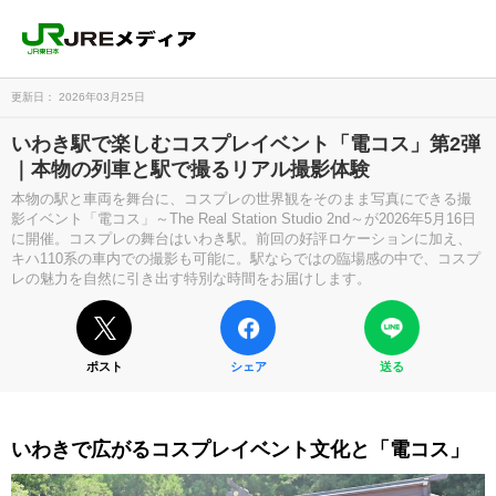
更新日： 2026年03月25日
いわき駅で楽しむコスプレイベント「電コス」第2弾
｜本物の列車と駅で撮るリアル撮影体験
本物の駅と車両を舞台に、コスプレの世界観をそのまま写真にできる撮
影イベント「電コス」～The Real Station Studio 2nd～が2026年5月16日
に開催。コスプレの舞台はいわき駅。前回の好評ロケーションに加え、
キハ110系の車内での撮影も可能に。駅ならではの臨場感の中で、コスプ
レの魅力を自然に引き出す特別な時間をお届けします。
ポスト
シェア
送る
いわきで広がるコスプレイベント文化と「電コス」