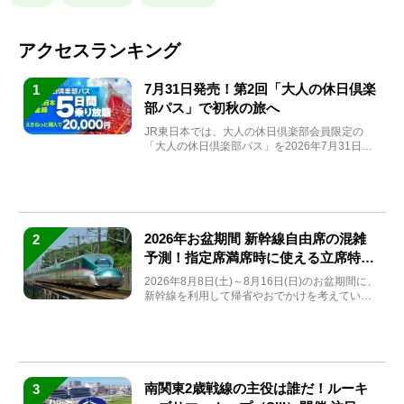
アクセスランキング
7月31日発売！第2回「大人の休日倶楽
1
部パス」で初秋の旅へ
JR東日本では、大人の休日倶楽部会員限定の
「大人の休日倶楽部パス」を2026年7月31日
(金)～9月7日...
2026年お盆期間 新幹線自由席の混雑
2
予測！指定席満席時に使える立席特急
券も解説
2026年8月8日(土)～8月16日(日)のお盆期間に、
新幹線を利用して帰省やおでかけを考えている
方もい...
南関東2歳戦線の主役は誰だ！ルーキ
3