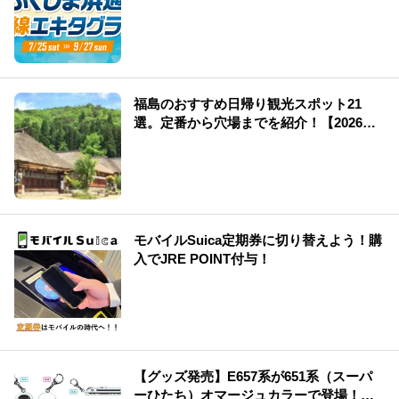
福島のおすすめ日帰り観光スポット21
選。定番から穴場までを紹介！【2026
年】
モバイルSuica定期券に切り替えよう！購
入でJRE POINT付与！
【グッズ発売】E657系が651系（スーパ
ーひたち）オマージュカラーで登場！運