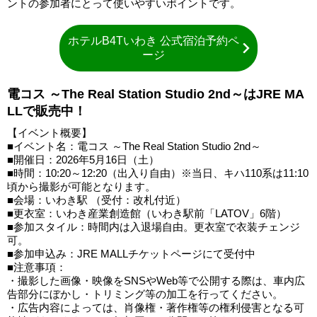
ントの参加者にとって使いやすいポイントです。
ホテルB4Tいわき 公式宿泊予約ペ
ージ
電コス ～The Real Station Studio 2nd～はJRE MA
LLで販売中！
【イベント概要】
■イベント名：電コス ～The Real Station Studio 2nd～
■開催日：2026年5月16日（土）
■時間：10:20～12:20（出入り自由）※当日、キハ110系は11:10
頃から撮影が可能となります。
■会場：いわき駅 （受付：改札付近）
■更衣室：いわき産業創造館（いわき駅前「LATOV」6階）
■参加スタイル：時間内は入退場自由。更衣室で衣装チェンジ
可。
■参加申込み：JRE MALLチケットページにて受付中
■注意事項：
・撮影した画像・映像をSNSやWeb等で公開する際は、車内広
告部分にぼかし・トリミング等の加工を行ってください。
・広告内容によっては、肖像権・著作権等の権利侵害となる可