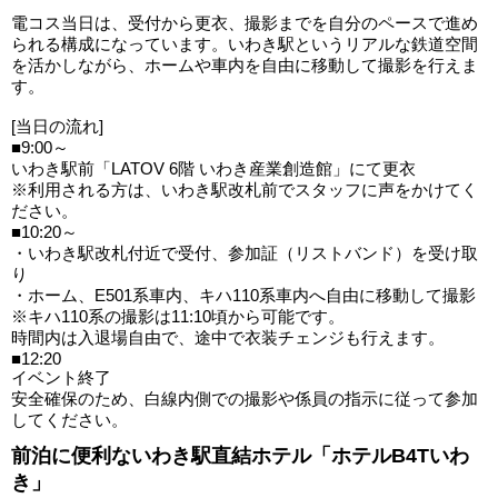
電コス当日は、受付から更衣、撮影までを自分のペースで進め
られる構成になっています。いわき駅というリアルな鉄道空間
を活かしながら、ホームや車内を自由に移動して撮影を行えま
す。
[当日の流れ]
■9:00～
いわき駅前「LATOV 6階 いわき産業創造館」にて更衣
※利用される方は、いわき駅改札前でスタッフに声をかけてく
ださい。
■10:20～
・いわき駅改札付近で受付、参加証（リストバンド）を受け取
り
・ホーム、E501系車内、キハ110系車内へ自由に移動して撮影
※キハ110系の撮影は11:10頃から可能です。
時間内は入退場自由で、途中で衣装チェンジも行えます。
■12:20
イベント終了
安全確保のため、白線内側での撮影や係員の指示に従って参加
してください。
前泊に便利ないわき駅直結ホテル「ホテルB4Tいわ
き」