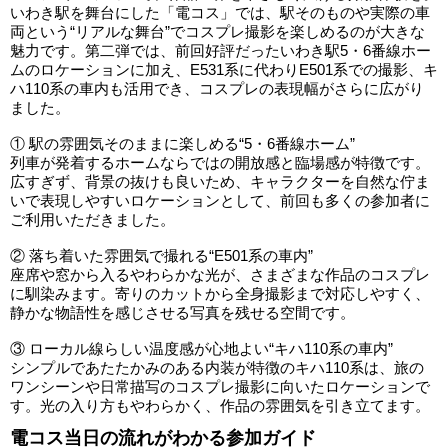
いわき駅を舞台にした「電コス」では、駅そのものや実際の車
両という“リアルな舞台”でコスプレ撮影を楽しめるのが大きな
魅力です。第二弾では、前回好評だったいわき駅5・6番線ホー
ムのロケーションに加え、E531系に代わりE501系での撮影、キ
ハ110系の車内も活用でき、コスプレの表現幅がさらに広がり
ました。
① 駅の雰囲気そのままに楽しめる“5・6番線ホーム”
列車が発着するホームならではの開放感と臨場感が特徴です。
広すぎず、背景の抜けも良いため、キャラクターを自然な佇ま
いで表現しやすいロケーションとして、前回も多くの参加者に
ご利用いただきました。
② 落ち着いた雰囲気で撮れる“E501系の車内”
座席や窓から入るやわらかな光が、さまざまな作品のコスプレ
に馴染みます。寄りのカットから全身撮影まで対応しやすく、
静かな物語性を感じさせる写真を残せる空間です。
③ ローカル線らしい温度感が心地よい“キハ110系の車内”
シンプルであたたかみのある内装が特徴のキハ110系は、旅の
ワンシーンや日常描写のコスプレ撮影に向いたロケーションで
す。光の入り方もやわらかく、作品の雰囲気を引き立てます。
電コス当日の流れがわかる参加ガイド