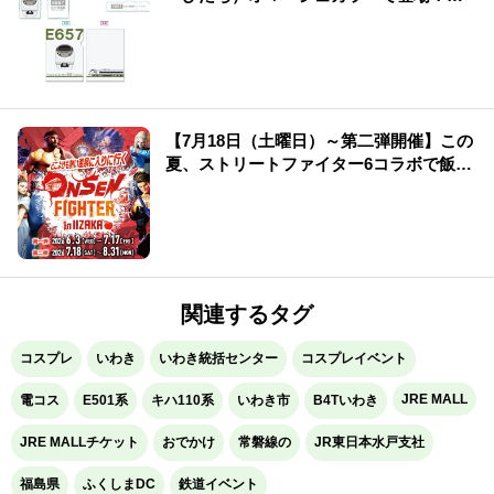
行記念グッズも発売♪
【7月18日（土曜日）～第二弾開催】この
夏、ストリートファイター6コラボで飯坂
温泉がもっと熱くなる！
関連するタグ
コスプレ
いわき
いわき統括センター
コスプレイベント
JRE MALL
電コス
E501系
キハ110系
いわき市
B4Tいわき
JRE MALLチケット
おでかけ
常磐線の
JR東日本水戸支社
福島県
ふくしまDC
鉄道イベント