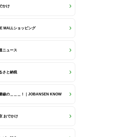
でかけ
RE MALLショッピング
道ニュース
るさと納税
磐線の＿＿＿！｜JOBANSEN KNOW
京 おでかけ