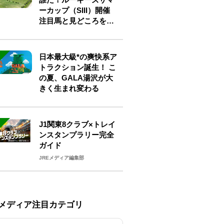
ーカップ（SIII）開催
注目馬と見どころをチ
ェック
日本最大級*の爽快系ア
トラクション誕生！ こ
の夏、GALA湯沢が大
きく生まれ変わる
J1関東8クラブ×トレイ
ンスタンプラリー完全
ガイド
JREメディア編集部
Eメディア注目カテゴリ