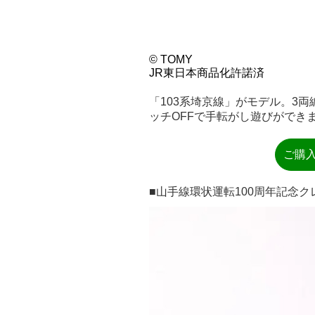
© TOMY
JR東日本商品化許諾済
「103系埼京線」がモデル。3
ッチOFFで手転がし遊びができま
ご購
■山手線環状運転100周年記念クレ