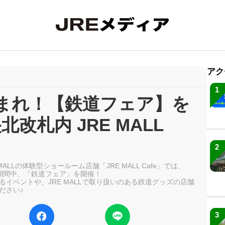
アク
1
まれ！【鉄道フェア】を
北改札内 JRE MALL
2
ALLの体験型ショールーム店舗「JRE MALL Cafe」では、
火)の期間中、「鉄道フェア」を開催！
イベントや、JRE MALLで取り扱いのある鉄道グッズの店舗
ださい♪
3