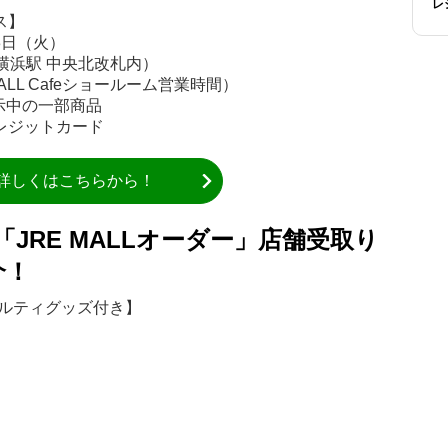
レ
ス】
3日（火）
JR横浜駅 中央北改札内）
MALL Cafeショールーム営業時間）
で展示中の一部商品
クレジットカード
詳しくはこちらから！
での「JRE MALLオーダー」店舗受取り
介！
ベルティグッズ付き】