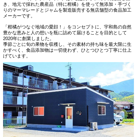
き、地元で採れた農産品（特に柑橘）を使って無添加・手づく
りのマーマレードとジャムを製造販売する無店舗型の食品加工
メーカーです。
「柑橘がつなぐ地域の愛顔！」をコンセプトに、宇和島の自然
豊かな恵みと人の想いを瓶に詰めて届けることを目的として
2020年に創業しました。
季節ごとに旬の果物を収穫し、その素材の持ち味を最大限に生
かすべく、食品添加物は一切使わず、ひとつひとつ丁寧に仕上
げています。