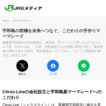
更新日： 2026年02月02日
宇和島の柑橘を未来へつなぐ、こだわりの手作りマ
ーマレード
愛媛県宇和島産の旬の柑橘を、無添加・手づくりで丁寧に仕上げるジャ
ム工房「Citrus-Line」。代表・清家修造さんの創業の背景や想い、素材本
来の個性を生かす製法、地元農産品へのこだわり、そして人気商品の魅
力をご紹介します。
ポスト
シェア
送る
Citrus-Lineの会社設立と宇和島産マーマレードへの
こだわり
Citrus-Line（シトラスライン）は、愛媛県宇和島市に拠点を置