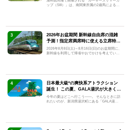
浦和競馬場で開催される「ルーキーズサマーカ
ップ（SIII）」は、南関東所属の2歳馬による注
目の重賞競走（...
2026年お盆期間 新幹線自由席の混雑
3
予測！指定席満席時に使える立席特急
券も解説
2026年8月8日(土)～8月16日(日)のお盆期間に、
新幹線を利用して帰省やおでかけを考えている
方もい...
日本最大級*の爽快系アトラクション
4
誕生！ この夏、GALA湯沢が大きく生
まれ変わる
今年の夏はどこへ行こう――。 そんなときに訪
れたいのが、新潟県湯沢町にある「GALA湯
沢」。2026年...