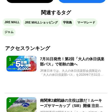
関連するタグ
JRE MALL
JRE MALLショッピング
宇和島
マーマレード
ジャム
アクセスランキング
7月31日発売！第2回「大人の休日倶楽
1
部パス」で初秋の旅へ
JR東日本では、大人の休日倶楽部会員限定の
「大人の休日倶楽部パス」を2026年7月31日
(金)～9月7日...
南関東2歳戦線の主役は誰だ！ルーキ
2
ーズサマーカップ（SIII）開催 注目馬
と見どころをチェック