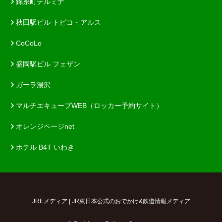
錦糸町テルミナ
秋田駅ビル トピコ・アルス
CoCoLo
盛岡駅ビル フェザン
ガーラ湯沢
マルチエキューブWEB（ロッカー予約サイト）
オレンジページnet
ホテル B4T いわき
JREメディア | JR東日本公式のおでかけ&鉄道情報メディア