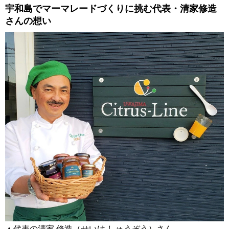
宇和島でマーマレードづくりに挑む代表・清家修造
さんの想い
▲代表の清家 修造（せいけ しゅうぞう）さん