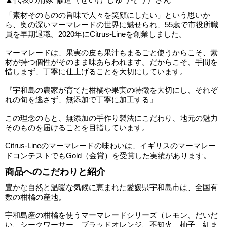
「素材そのものの旨味で人々を笑顔にしたい」という思いか
ら、奥の深いマーマレードの世界に魅せられ、55歳で市役所職
員を早期退職。2020年にCitrus-Lineを創業しました。
マーマレードは、果実の皮も果汁もまるごと使うからこそ、素
材が持つ個性がそのまま味あらわれます。だからこそ、手間を
惜しまず、丁寧に仕上げることを大切にしています。
『宇和島の農家が育てた柑橘や果実の特徴を大切にし、それぞ
れの旬を逃さず、無添加で丁寧に加工する』
この理念のもと、無添加の手作り製法にこだわり、地元の魅力
そのものを届けることを目指しています。
Citrus-Lineのマーマレードの味わいは、イギリスのマーマレー
ドコンテストでもGold（金賞）を受賞した実績があります。
商品へのこだわりと紹介
豊かな自然と温暖な気候に恵まれた愛媛県宇和島市は、全国有
数の柑橘の産地。
宇和島産の柑橘を使うマーマレードシリーズ（レモン、だいだ
い、シークワーサー、ブラッドオレンジ、不知火、柚子、紅ま