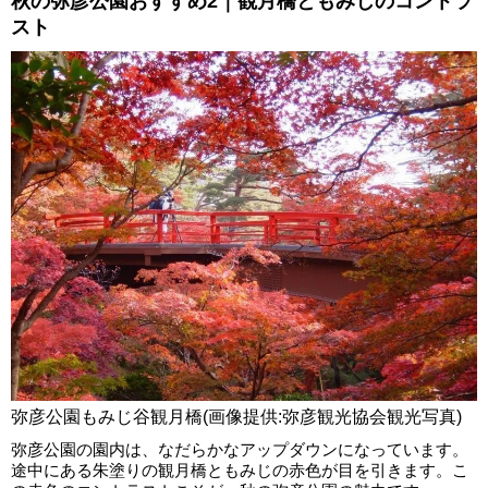
秋の弥彦公園おすすめ2｜観月橋ともみじのコントラ
スト
弥彦公園もみじ谷観月橋(画像提供:弥彦観光協会観光写真)
弥彦公園の園内は、なだらかなアップダウンになっています。
途中にある朱塗りの観月橋ともみじの赤色が目を引きます。こ