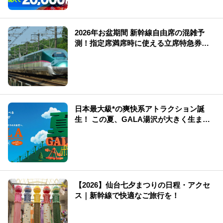
2026年お盆期間 新幹線自由席の混雑予
測！指定席満席時に使える立席特急券も
解説
日本最大級*の爽快系アトラクション誕
生！ この夏、GALA湯沢が大きく生まれ
変わる
【2026】仙台七夕まつりの日程・アクセ
ス｜新幹線で快適なご旅行を！