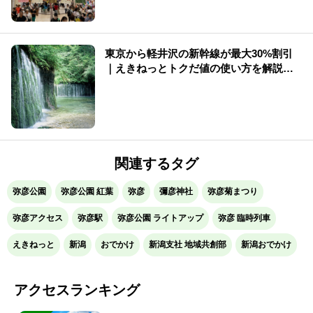
東京から軽井沢の新幹線が最大30%割引
｜えきねっとトクだ値の使い方を解説
（2026年版）
関連するタグ
弥彦公園
弥彦公園 紅葉
弥彦
彌彦神社
弥彦菊まつり
弥彦アクセス
弥彦駅
弥彦公園 ライトアップ
弥彦 臨時列車
えきねっと
新潟
おでかけ
新潟支社 地域共創部
新潟おでかけ
アクセスランキング