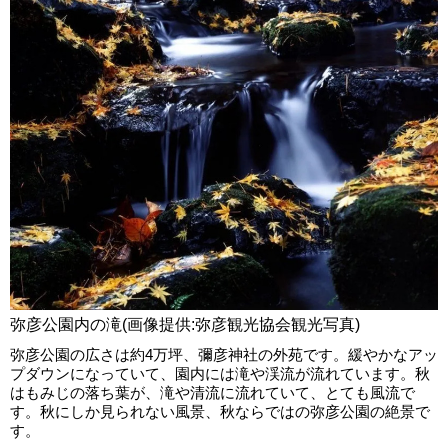
弥彦公園内の滝(画像提供:弥彦観光協会観光写真)
弥彦公園の広さは約4万坪、彌彦神社の外苑です。緩やかなアッ
プダウンになっていて、園内には滝や渓流が流れています。秋
はもみじの落ち葉が、滝や清流に流れていて、とても風流で
す。秋にしか見られない風景、秋ならではの弥彦公園の絶景で
す。