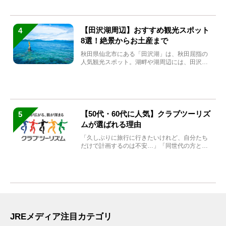
【田沢湖周辺】おすすめ観光スポット
4
8選！絶景からお土産まで
秋田県仙北市にある「田沢湖」は、秋田屈指の
人気観光スポット。湖畔や湖周辺には、田沢湖
の魅力を堪能できる名...
【50代・60代に人気】クラブツーリズ
5
ムが選ばれる理由
「久しぶりに旅行に行きたいけれど、自分たち
だけで計画するのは不安…」「同世代の方と気
兼ねなく楽しみたい」...
JREメディア注目カテゴリ