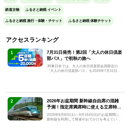
鉄道古物
ふるさと納税 イベント
ふるさと納税 旅行・体験・チケット
ふるさと納税 体験チケット
アクセスランキング
7月31日発売！第2回「大人の休日倶楽
1
部パス」で初秋の旅へ
JR東日本では、大人の休日倶楽部会員限定の
「大人の休日倶楽部パス」を2026年7月31日
(金)～9月7日...
2026年お盆期間 新幹線自由席の混雑
2
予測！指定席満席時に使える立席特急
券も解説
2026年8月8日(土)～8月16日(日)のお盆期間に、
新幹線を利用して帰省やおでかけを考えている
方もい...