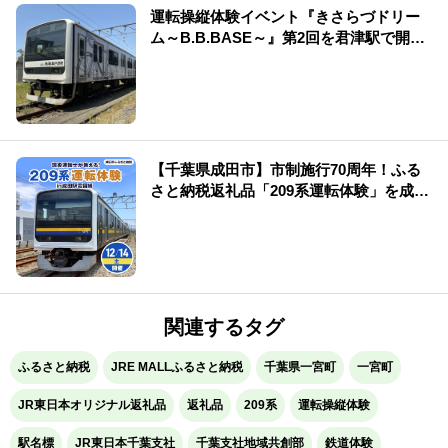
運転操縦体験イベント『きさらづドリー
ム～B.B.BASE～』第2回を君津駅で開
催！
【千葉県成田市】市制施行70周年！ふる
さと納税返礼品「209系運転体験」を成田
駅電留線で開催！
関連するタグ
ふるさと納税
JRE MALLふるさと納税
千葉県一宮町
一宮町
JR東日本オリジナル返礼品
返礼品
209系
運転操縦体験
駅名標
JR東日本千葉支社
千葉支社地域共創部
鉄道体験