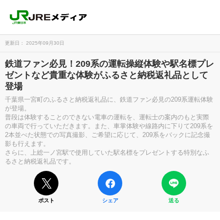
更新日： 2025年09月30日
鉄道ファン必見！209系の運転操縦体験や駅名標プレ
ゼントなど貴重な体験がふるさと納税返礼品として
登場
千葉県一宮町のふるさと納税返礼品に、鉄道ファン必見の209系運転体験
が登場。
普段は体験することのできない電車の運転を、運転士の案内のもと実際
の車両で行っていただきます。また、車掌体験や線路内に下りて209系を
2本並べた状態での写真撮影、ご希望に応じて、209系をバックに記念撮
影も行えます。
さらに、上総一ノ宮駅で使用していた駅名標をプレゼントする特別なふ
るさと納税返礼品です。
ポスト
シェア
送る