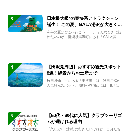
日本最大級*の爽快系アトラクション
3
誕生！ この夏、GALA湯沢が大きく生
まれ変わる
今年の夏はどこへ行こう――。 そんなときに訪
れたいのが、新潟県湯沢町にある「GALA湯
沢」。2026年...
【田沢湖周辺】おすすめ観光スポット
4
8選！絶景からお土産まで
秋田県仙北市にある「田沢湖」は、秋田屈指の
人気観光スポット。湖畔や湖周辺には、田沢湖
の魅力を堪能できる名...
【50代・60代に人気】クラブツーリズ
5
ムが選ばれる理由
「久しぶりに旅行に行きたいけれど、自分たち