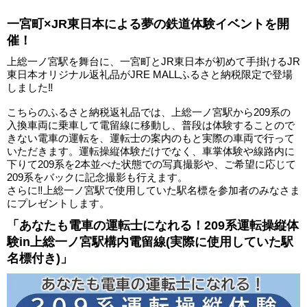
一宮町×JR東日本による夢の鉄道体験イベントを開
催！
上総一ノ宮駅を舞台に、一宮町とJR東日本が初めて手掛けるJR
東日本オリジナル返礼品がJRE MALLふるさと納税限定で登場
しました‼
こちらのふるさと納税返礼品では、上総一ノ宮駅から209系の
入換車両に乗車して電留線に移動し、普段は体験することので
きない電車の運転を、運転士の案内のもと実際の車両で行って
いただきます。運転操縦体験だけでなく、車掌体験や線路内に
下りて209系を2本並べた状態での写真撮影や、ご希望に応じて
209系をバックに記念撮影も行えます。
さらに‼上総一ノ宮駅で使用していた駅名標を参加者のみなさま
にプレゼントします。
「あなたも電車の運転士になれる！209系運転操縦体
験in上総一ノ宮駅構内電留線(実際に使用していた駅
名標付き)」