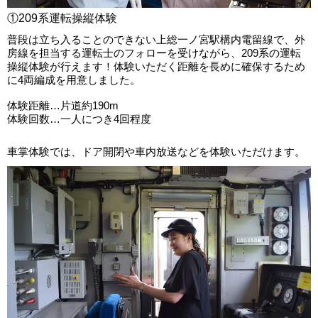
①209系運転操縦体験
普段は立ち入ることのできない上総一ノ宮駅構内電留線で、外
房線を担当する運転士のフォローを受けながら、209系の運転
操縦体験が行えます！体験いただく距離を長めに確保するため
に4両編成を用意しました。
体験距離…片道約190m
体験回数…一人につき4回程度
車掌体験では、ドア開閉や車内放送などを体験いただけます。