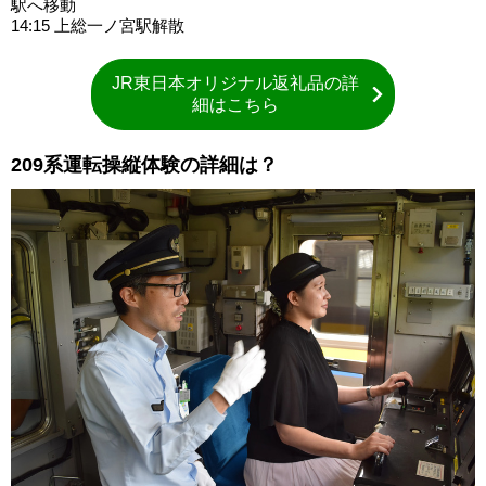
駅へ移動
14:15 上総一ノ宮駅解散
JR東日本オリジナル返礼品の詳
細はこちら
209系運転操縦体験の詳細は？