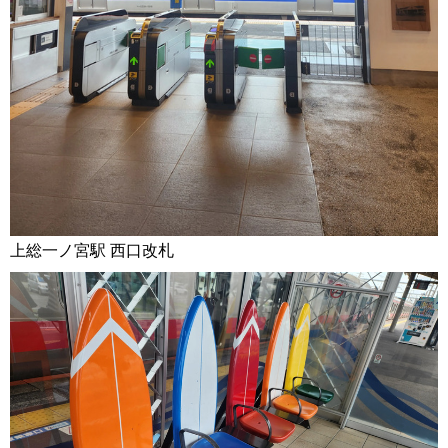
上総一ノ宮駅 西口改札