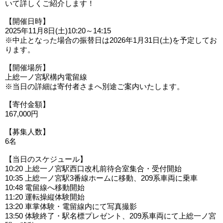
いて詳しくご紹介します！
【開催日時】
2025年11月8日(土)10:20～14:15
※中止となった場合の振替日は2026年1月31日(土)を予定してお
ります。
【開催場所】
上総一ノ宮駅構内電留線
※当日の詳細は寄付者さまへ別途ご案内いたします。
【寄付金額】
167,000円
【募集人数】
6名
【当日のスケジュール】
10:20 上総一ノ宮駅西口改札前待合室集合・受付開始
10:35 上総一ノ宮駅3番線ホームに移動、209系車両に乗車
10:48 電留線へ移動開始
11:20 運転操縦体験開始
13:20 車掌体験・電留線内にて写真撮影
13:50 体験終了・駅名標プレゼント、209系車両にて上総一ノ宮