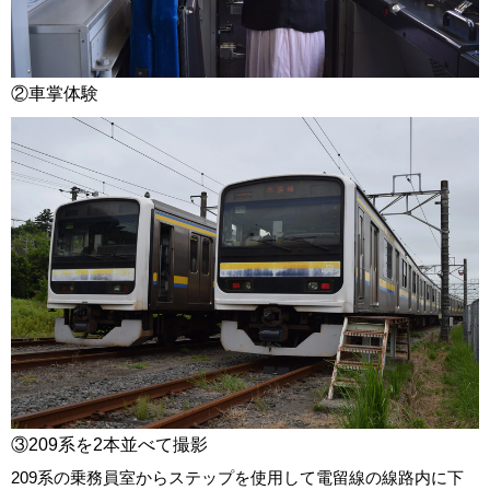
②車掌体験
③209系を2本並べて撮影
209系の乗務員室からステップを使用して電留線の線路内に下