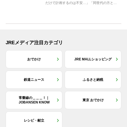
だけで計画するのは不安…」「同世代の方と気
兼ねなく楽しみたい」...
JREメディア注目カテゴリ
おでかけ
JRE MALLショッピング
鉄道ニュース
ふるさと納税
常磐線の＿＿＿！｜
東京 おでかけ
JOBANSEN KNOW
レシピ・献立