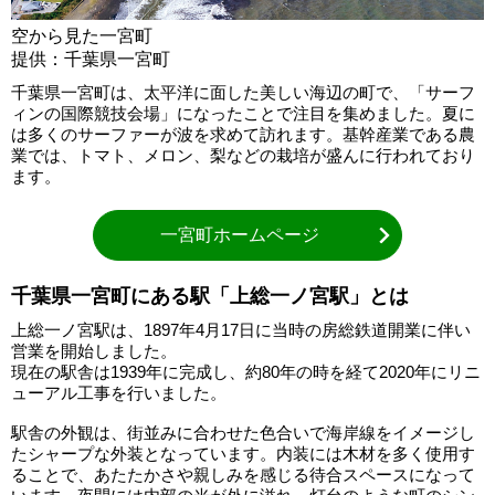
空から見た一宮町
提供：千葉県一宮町
千葉県一宮町は、太平洋に面した美しい海辺の町で、「サーフ
ィンの国際競技会場」になったことで注目を集めました。夏に
は多くのサーファーが波を求めて訪れます。基幹産業である農
業では、トマト、メロン、梨などの栽培が盛んに行われており
ます。
一宮町ホームページ
千葉県一宮町にある駅「上総一ノ宮駅」とは
上総一ノ宮駅は、1897年4月17日に当時の房総鉄道開業に伴い
営業を開始しました。
現在の駅舎は1939年に完成し、約80年の時を経て2020年にリニ
ューアル工事を行いました。
駅舎の外観は、街並みに合わせた色合いで海岸線をイメージし
たシャープな外装となっています。内装には木材を多く使用す
ることで、あたたかさや親しみを感じる待合スペースになって