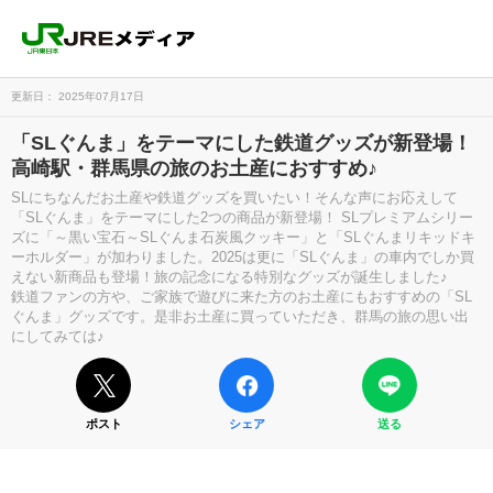
更新日： 2025年07月17日
「SLぐんま」をテーマにした鉄道グッズが新登場！
高崎駅・群馬県の旅のお土産におすすめ♪
SLにちなんだお土産や鉄道グッズを買いたい！そんな声にお応えして
「SLぐんま」をテーマにした2つの商品が新登場！ SLプレミアムシリー
ズに「～黒い宝石～SLぐんま石炭風クッキー」と「SLぐんまリキッドキ
ーホルダー」が加わりました。2025は更に「SLぐんま」の車内でしか買
えない新商品も登場！旅の記念になる特別なグッズが誕生しました♪
鉄道ファンの方や、ご家族で遊びに来た方のお土産にもおすすめの「SL
ぐんま」グッズです。是非お土産に買っていただき、群馬の旅の思い出
にしてみては♪
ポスト
シェア
送る