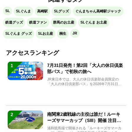
SL
SLぐんま
高崎駅
SLグッズ
ぐんまちゃん高崎駅ジャック
鉄道グッズ
鉄道ファン
群馬のお土産
SLぐんま お土産
JR
SLぐんま グッズ
SLお土産
桐生
アクセスランキング
7月31日発売！第2回「大人の休日倶楽
1
部パス」で初秋の旅へ
JR東日本では、大人の休日倶楽部会員限定の
「大人の休日倶楽部パス」を2026年7月31日
(金)～9月7日...
南関東2歳戦線の主役は誰だ！ルーキ
2
ーズサマーカップ（SIII）開催 注目馬
と見どころをチェック
浦和競馬場で開催される「ルーキーズサマーカ