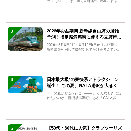
ップ（SIII）」は、南関東所属の2歳馬による注
目の重賞競走（...
2026年お盆期間 新幹線自由席の混雑
3
予測！指定席満席時に使える立席特急
券も解説
2026年8月8日(土)～8月16日(日)のお盆期間に、
新幹線を利用して帰省やおでかけを考えている
方もい...
日本最大級*の爽快系アトラクション
4
誕生！ この夏、GALA湯沢が大きく生
まれ変わる
今年の夏はどこへ行こう――。 そんなときに訪
れたいのが、新潟県湯沢町にある「GALA湯
沢」。2026年...
【50代・60代に人気】クラブツーリズ
5