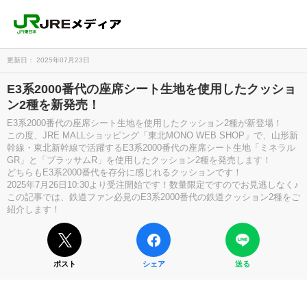
更新日： 2025年07月23日
E3系2000番代の座席シート生地を使用したクッショ
ン2種を新発売！
E3系2000番代の座席シート生地を使用したクッション2種が新登場！
この度、JRE MALLショッピング「東北MONO WEB SHOP」で、山形新
幹線・東北新幹線で活躍するE3系2000番代の座席シート生地「ミネラル
GR」と「ブラッサムR」を使用したクッション2種を発売します！
どちらもE3系2000番代を存分に感じれるクッションです！
2025年7月26日10:30より受注開始です！数量限定ですのでお見逃しなく♪
この記事では、鉄道ファン必見のE3系2000番代の鉄道クッション2種をご
紹介します！
ポスト
シェア
送る