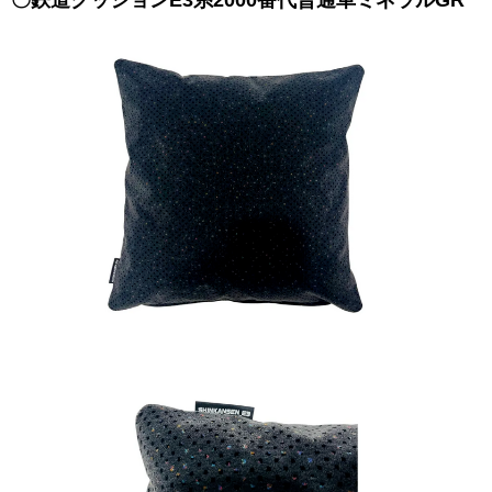
〇鉄道クッションE3系2000番代普通車ミネラルGR