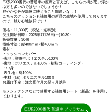
E3系2000番代の普通車の座席と言えば、こちらの柄が思い浮か
ぶ方も多いのではないでしょうか！
鮮やかな色が部屋に映えること間違いなし！
こちらのクッションも補修用の新品の生地を使用しております
ので、触り心地抜群です！
価格：11,300円（税込・送料別）
受注開始日時：2025年7月26日(土)10:30～
販売数量：90個
概略寸法：縦400ｍｍ×横400ｍｍ
素材：
・クッションカバー
-表地：難燃性ポリエステル100％
-裏地：ポリエステル100％（樹脂コーティング）
・中身
-表生地：綿100％
-中材（綿）ポリエステル100％
お届け予定：注文受付月の翌々月以降
※メンテナンスなどで使用する補修用シート（新品）を使用し
ております。
E3系2000番代 普通車 ブッラサム