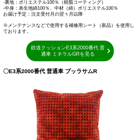
-裏地：ポリエステル100％（樹脂コーティング）
-中身：表生地綿100％、中材（綿）ポリエステル100％
お届け予定：注文受付月の翌々月以降
※メンテナンスなどで使用する補修用シート（新品）を使用し
ております。
鉄道クッションE3系2000番代 普
通車 ミネラルGRを見る
〇E3系2000番代 普通車 ブッラサムR