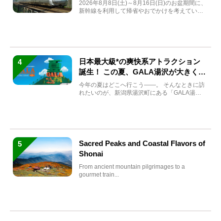
券も解説
2026年8月8日(土)～8月16日(日)のお盆期間に、
新幹線を利用して帰省やおでかけを考えている
方もい...
日本最大級*の爽快系アトラクション
4
誕生！ この夏、GALA湯沢が大きく生
まれ変わる
今年の夏はどこへ行こう――。 そんなときに訪
れたいのが、新潟県湯沢町にある「GALA湯
沢」。2026年...
Sacred Peaks and Coastal Flavors of
5
Shonai
From ancient mountain pilgrimages to a
gourmet train...