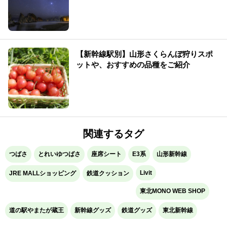
【新幹線駅別】山形さくらんぼ狩りスポ
ットや、おすすめの品種をご紹介
関連するタグ
つばさ
とれいゆつばさ
座席シート
E3系
山形新幹線
Livit
JRE MALLショッピング
鉄道クッション
東北MONO WEB SHOP
道の駅やまたが蔵王
新幹線グッズ
鉄道グッズ
東北新幹線