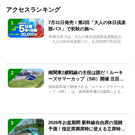
アクセスランキング
7月31日発売！第2回「大人の休日倶楽
1
部パス」で初秋の旅へ
JR東日本では、大人の休日倶楽部会員限定の
「大人の休日倶楽部パス」を2026年7月31日
(金)～9月7日...
南関東2歳戦線の主役は誰だ！ルーキ
2
ーズサマーカップ（SIII）開催 注目馬
と見どころをチェック
浦和競馬場で開催される「ルーキーズサマーカ
ップ（SIII）」は、南関東所属の2歳馬による注
目の重賞競走（...
2026年お盆期間 新幹線自由席の混雑
3
予測！指定席満席時に使える立席特急