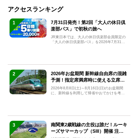
アクセスランキング
7月31日発売！第2回「大人の休日倶
1
楽部パス」で初秋の旅へ
JR東日本では、大人の休日倶楽部会員限定の
「大人の休日倶楽部パス」を2026年7月31日
(金)～9月7日...
2026年お盆期間 新幹線自由席の混雑
2
予測！指定席満席時に使える立席特
急券も解説
2026年8月8日(土)～8月16日(日)のお盆期間
に、新幹線を利用して帰省やおでかけを考え
ている方もい...
南関東2歳戦線の主役は誰だ！ルーキ
3
ーズサマーカップ（SIII）開催 注目
馬と見どころをチェック