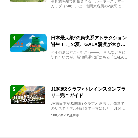
浦和競馬場で開催される「ルーキーズサマー
カップ（SIII）」は、南関東所属の2歳馬によ
る注目の重賞競走（...
日本最大級*の爽快系アトラクション
4
誕生！ この夏、GALA湯沢が大きく
生まれ変わる
今年の夏はどこへ行こう――。 そんなときに
訪れたいのが、新潟県湯沢町にある「GALA湯
沢」。2026年...
J1関東8クラブ×トレインスタンプラ
5
リー完全ガイド
JR東日本がJ1関東8クラブと連携し、鉄道で
のサステナブル観戦をテーマにした「J1関東8
クラブ×トレイン...
JREメディア編集部