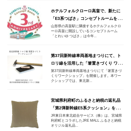
ホテルフォルクローロ高畠で、新たに
「E3系つばさ」コンセプトルームを開
設します！
山形県の高畠駅に隣接するホテルフォルクロ
ーロ高畠に開設しているコンセプトルーム
「とれいゆ つばさ」は今年...
第37回新幹線車両基地まつりにて、ト
ロリ線を活用した「箸置きづくり ワー
クショップ」を開催！
第37回新幹線車両基地まつりにて「箸置きづ
くりワークショップ」を開催します。本ワー
クショップでは、東北新...
宮城県利府町のふるさと納税の返礼品
「第2弾新幹線E5系クッション」をご
紹介！
JR東日本東北総合サービス（株）は、宮城県
利府町とコラボしたJRE MALL ふるさと納税
オリジル返礼品...