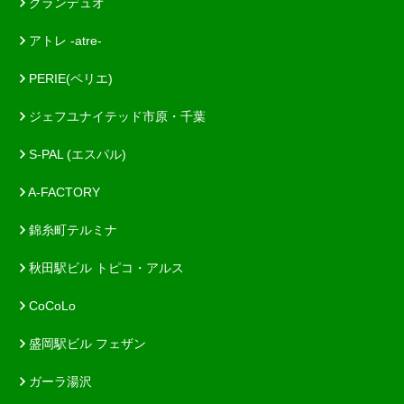
グランデュオ
アトレ -atre-
PERIE(ペリエ)
ジェフユナイテッド市原・千葉
S-PAL (エスパル)
A-FACTORY
錦糸町テルミナ
秋田駅ビル トピコ・アルス
CoCoLo
盛岡駅ビル フェザン
ガーラ湯沢