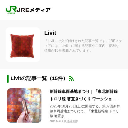
Livit
「Livit」でタグ付けされた記事一覧です。JREメデ
ィアには「Livit」に関する記事やご案内、便利な
情報が15件掲載されています。
Livitの記事一覧（15件）
新幹線車両基地まつり｜「東北新幹線
トロリ線 箸置きづくり ワークショッ
プ」の事前体験レポートをお届け
2025年10月25日(土)に開催する、第37回新幹
線車両基地まつりにて、「東北新幹線 トロリ
線 箸置き...
JRE MALL鉄道編集部