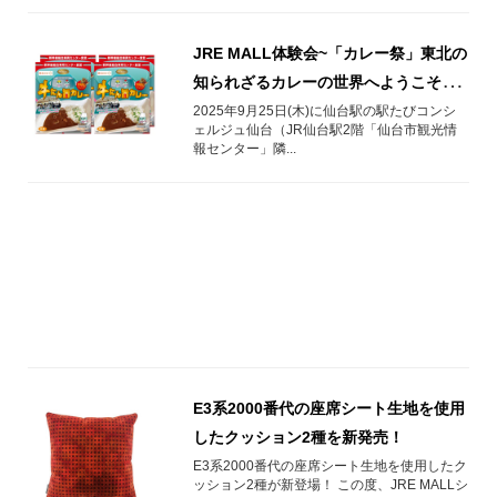
JRE MALL体験会~「カレー祭」東北の
知られざるカレーの世界へようこそ~を
開催します！
2025年9月25日(木)に仙台駅の駅たびコンシ
ェルジュ仙台（JR仙台駅2階「仙台市観光情
報センター」隣...
E3系2000番代の座席シート生地を使用
したクッション2種を新発売！
E3系2000番代の座席シート生地を使用したク
ッション2種が新登場！ この度、JRE MALLシ