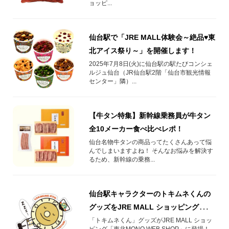
ョッピ...
仙台駅で「JRE MALL体験会～絶品♥東
北アイス祭り～」を開催します！
2025年7月8日(火)に仙台駅の駅たびコンシェ
ルジュ仙台（JR仙台駅2階「仙台市観光情報
センター」隣）...
【牛タン特集】新幹線乗務員が牛タン
全10メーカー食べ比べレポ！
仙台名物牛タンの商品ってたくさんあって悩
んでしまいますよね！ そんなお悩みを解決す
るため、新幹線の乗務...
仙台駅キャラクターのトキムネくんの
グッズをJRE MALL ショッピング「東
北 MONO WEB SHOP」で販売しま
「トキムネくん」グッズがJRE MALL ショッ
ピング「東北MONO WEB SHOP」に登場！