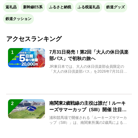
返礼品
新幹線E5系
ふるさと納税
ふる税返礼品
鉄道グッズ
鉄道クッション
アクセスランキング
7月31日発売！第2回「大人の休日倶楽
1
部パス」で初秋の旅へ
JR東日本では、大人の休日倶楽部会員限定の
「大人の休日倶楽部パス」を2026年7月31日
(金)～9月7日...
南関東2歳戦線の主役は誰だ！ルーキ
2
ーズサマーカップ（SIII）開催 注目馬
と見どころをチェック
浦和競馬場で開催される「ルーキーズサマーカ
ップ（SIII）」は、南関東所属の2歳馬による注
目の重賞競走（...