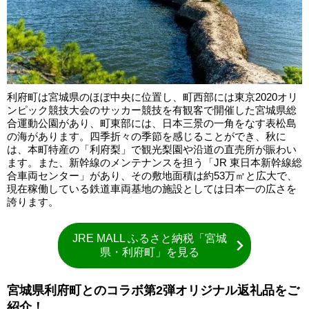
利府町は宮城県のほぼ中央に位置し、町西部には東京2020オリ
ンピック競技大会のサッカー競技を有観客で開催した宮城県総
合運動公園があり、町東部には、日本三景の一角をなす表松島
の海があります。四季折々の季節を感じることができ、秋に
は、本町特産の「利府梨」で観光梨園や沿道の直売所が賑わい
ます。また、新幹線のメンテナンスを担う「JR 東日本新幹線総
合車両センター」があり、その敷地面積は約53万㎡と広大で、
現在稼働している鉄道車両基地の施設としては日本一の広さを
誇ります。
JRE MALL ふるさと納税「宮城
県・利府町」を見る
宮城県利府町とのコラボ第2弾オリジナル返礼品をご
紹介！