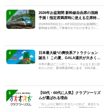
2026年お盆期間 新幹線自由席の混雑
3
予測！指定席満席時に使える立席特急
券も解説
2026年8月8日(土)～8月16日(日)のお盆期間に、
新幹線を利用して帰省やおでかけを考えている
方もい...
日本最大級*の爽快系アトラクション
4
誕生！ この夏、GALA湯沢が大きく生
まれ変わる
今年の夏はどこへ行こう――。 そんなときに訪
れたいのが、新潟県湯沢町にある「GALA湯
沢」。2026年...
【50代・60代に人気】クラブツーリズ
5
ムが選ばれる理由
「久しぶりに旅行に行きたいけれど、自分たち