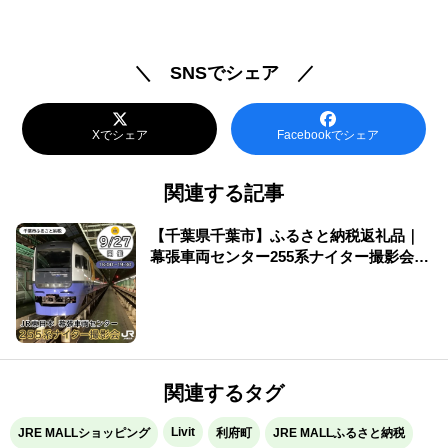
＼ SNSでシェア ／
Xでシェア
Facebookでシェア
関連する記事
【千葉県千葉市】ふるさと納税返礼品｜
幕張車両センター255系ナイター撮影会を
開催します！
関連するタグ
Livit
JRE MALLショッピング
利府町
JRE MALLふるさと納税