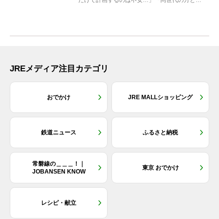
だけで計画するのは不安…」「同世代の方と気
兼ねなく楽しみたい」...
JREメディア注目カテゴリ
おでかけ
JRE MALLショッピング
鉄道ニュース
ふるさと納税
常磐線の＿＿＿！｜
東京 おでかけ
JOBANSEN KNOW
レシピ・献立