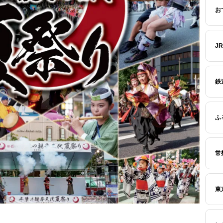
お
J
鉄
ふ
常
東