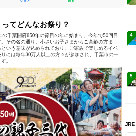
シェア
送る
りってどんなお祭り？
4
年の千葉開府850年の節目の年に始まり、今年で50回目
す。その名の通り、小さいお子さまからご高齢の方ま
るという意味が込められており、ご家族で楽しめるイベ
りには毎年30万人以上の方々が参加され、千葉市の一
ます。
5
JR