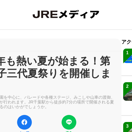
アク
1
年も熱い夏が始まる！第
親子三代夏祭りを開催しま
2
園を中心に、パレードや各種ステージ、みこしや山車の渡御、
が行われます。JR千葉駅から徒歩約7分の場所で開催される夏
るのはいかがでしょうか。
3