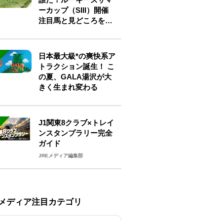
ーカップ（SIII）開催
注目馬と見どころをチ
ェック
日本最大級*の爽快系ア
トラクション誕生！ こ
の夏、GALA湯沢が大
きく生まれ変わる
J1関東8クラブ×トレイ
ンスタンプラリー完全
ガイド
JREメディア編集部
Eメディア注目カテゴリ