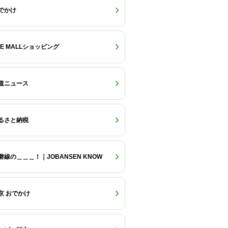
でかけ
RE MALLショッピング
道ニュース
るさと納税
磐線の＿＿＿！｜JOBANSEN KNOW
京 おでかけ