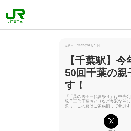
更新日： 2025年08月01日
【千葉駅】今
50回千葉の
す！
「千葉の親子三代夏祭り」は中央公
親子三代千葉おどりなど多彩な催し
祭り、この夏はご家族揃って参加す