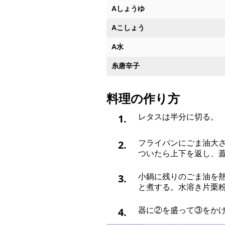
Aしょうゆ
Aこしょう
A水
糸唐辛子
料理の作り方
1.
レタスは半分に切る。
2.
フライパンにごま油大さ
ついたら上下を返し、
3.
小鍋に残りのごま油を
と煮する。水溶き片栗
4.
器に②を盛って③をか