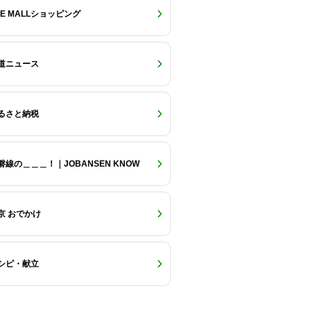
RE MALLショッピング
道ニュース
るさと納税
磐線の＿＿＿！｜JOBANSEN KNOW
京 おでかけ
シピ・献立