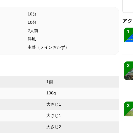
10分
アク
10分
2人前
1
洋風
主菜（メインおかず）
2
1個
100g
大さじ1
3
大さじ1
大さじ2