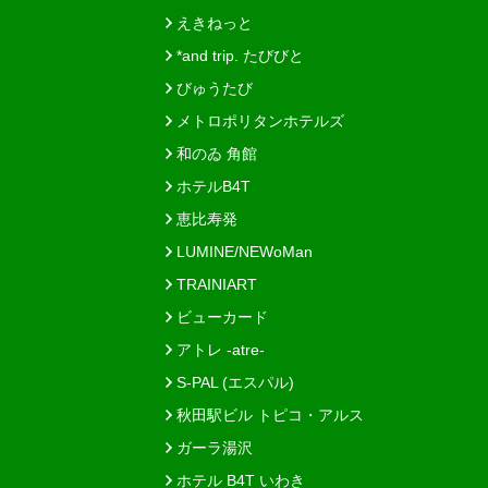
えきねっと
*and trip. たびびと
びゅうたび
メトロポリタンホテルズ
和のゐ 角館
ホテルB4T
恵比寿発
LUMINE/NEWoMan
TRAINIART
ビューカード
アトレ -atre-
S-PAL (エスパル)
秋田駅ビル トピコ・アルス
ガーラ湯沢
ホテル B4T いわき