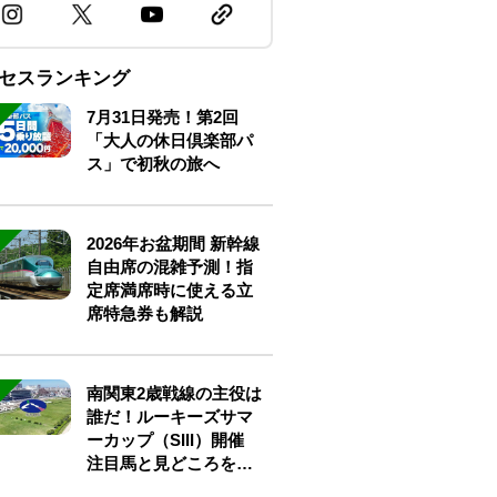
セスランキング
7月31日発売！第2回
「大人の休日倶楽部パ
ス」で初秋の旅へ
2026年お盆期間 新幹線
自由席の混雑予測！指
定席満席時に使える立
席特急券も解説
南関東2歳戦線の主役は
誰だ！ルーキーズサマ
ーカップ（SIII）開催
注目馬と見どころをチ
ェック