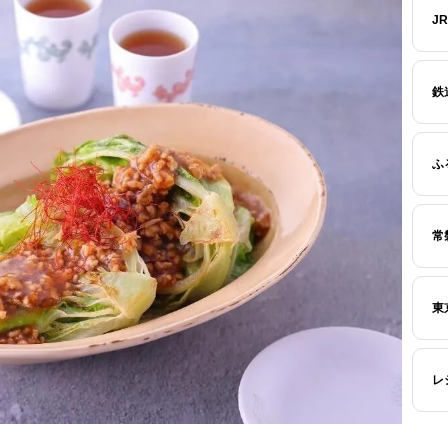
J
鉄
ふ
常
東
レ