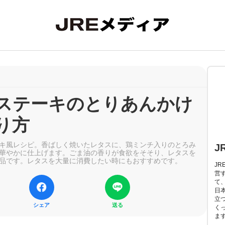
ステーキのとりあんかけ
り方
キ風レシピ。香ばしく焼いたレタスに、鶏ミンチ入りのとろみ
J
華やかに仕上げます。ごま油の香りが食欲をそそり、レタスを
品です。レタスを大量に消費したい時にもおすすめです。
J
営
て
日
立
シェア
送る
く
ま