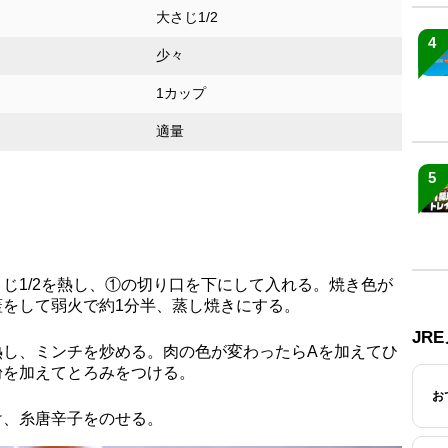
大さじ1/2
4
少々
1カップ
適量
5
じ1/2を熱し、①の切り口を下にして入れる。焼き色が
蓋をして弱火で約1分半、蒸し焼きにする。
JR
熱し、ミンチを炒める。肉の色が変わったらAを加えてひ
粉を加えてとろみをつける。
お
け、糸唐辛子をのせる。