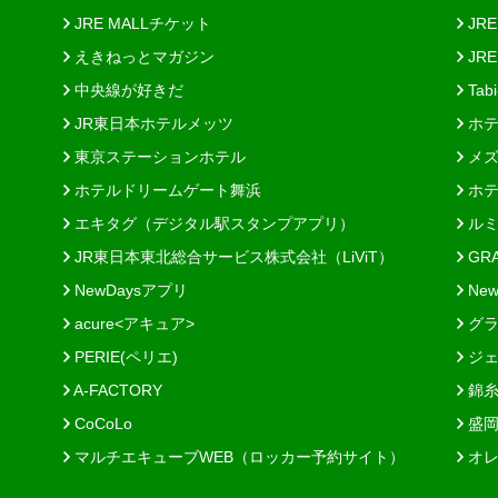
JRE MALLチケット
JR
えきねっとマガジン
JRE
中央線が好きだ
Tab
JR東日本ホテルメッツ
ホテ
東京ステーションホテル
メズ
ホテルドリームゲート舞浜
ホテ
エキタグ（デジタル駅スタンプアプリ）
ルミ
JR東日本東北総合サービス株式会社（LiViT）
GR
NewDaysアプリ
New
acure<アキュア>
グラ
PERIE(ペリエ)
ジェ
A-FACTORY
錦糸
CoCoLo
盛岡
マルチエキューブWEB（ロッカー予約サイト）
オレ