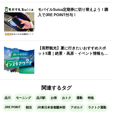
モバイルSuica定期券に切り替えよう！購
入でJRE POINT付与！
【長野観光】夏に行きたいおすすめスポ
ット5選｜絶景・高原・イベント情報も紹
介
関連するタグ
品川
モーニング
品川駅
お得
おトク
通勤
特急
JRE POINT
朝活
JR東日本首都圏本部
アボカド
ラクトク通勤