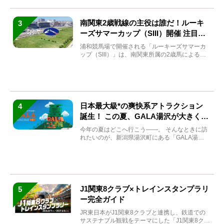
南関東2歳戦線の主役は誰だ！ルーキ
3
ーズサマーカップ（SIII）開催 注目馬
と見どころをチェック
浦和競馬場で開催される「ルーキーズサマーカ
ップ（SIII）」は、南関東所属の2歳馬による注
目の重賞競走（...
日本最大級*の爽快系アトラクション
4
誕生！ この夏、GALA湯沢が大きく生
まれ変わる
今年の夏はどこへ行こう――。 そんなときに訪
れたいのが、新潟県湯沢町にある「GALA湯
沢」。2026年...
J1関東8クラブ×トレインスタンプラリ
5
ー完全ガイド
JR東日本がJ1関東8クラブと連携し、鉄道での
サステナブル観戦をテーマにした「J1関東8クラ