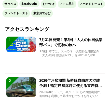
Sarabesths
サラベス
おでかけ
アトレ品川
アボカドトースト
フレンチトースト
東京おでかけ
アクセスランキング
7月31日発売！第2回「大人の休日倶楽
1
部パス」で初秋の旅へ
JR東日本では、大人の休日倶楽部会員限定の
「大人の休日倶楽部パス」を2026年7月31日
(金)～9月7日...
2026年お盆期間 新幹線自由席の混雑
2
予測！指定席満席時に使える立席特急
券も解説
2026年8月8日(土)～8月16日(日)のお盆期間に、
新幹線を利用して帰省やおでかけを考えている
方もい...