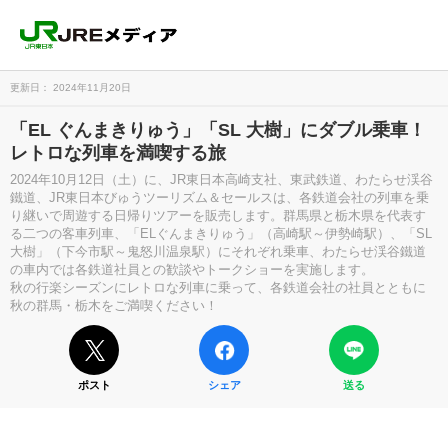
更新日： 2024年11月20日
「EL ぐんまきりゅう」「SL 大樹」にダブル乗車！
レトロな列車を満喫する旅
2024年10月12日（土）に、JR東日本高崎支社、東武鉄道、わたらせ渓谷
鐵道、JR東日本びゅうツーリズム＆セールスは、各鉄道会社の列車を乗
り継いで周遊する日帰りツアーを販売します。群馬県と栃木県を代表す
る二つの客車列車、「ELぐんまきりゅう」（高崎駅～伊勢崎駅）、「SL
大樹」（下今市駅～鬼怒川温泉駅）にそれぞれ乗車、わたらせ渓谷鐵道
の車内では各鉄道社員との歓談やトークショーを実施します。
秋の行楽シーズンにレトロな列車に乗って、各鉄道会社の社員とともに
秋の群馬・栃木をご満喫ください！
ポスト
シェア
送る