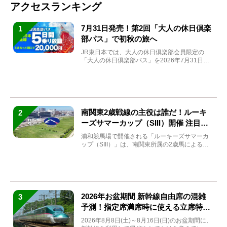
アクセスランキング
7月31日発売！第2回「大人の休日倶楽
1
部パス」で初秋の旅へ
JR東日本では、大人の休日倶楽部会員限定の
「大人の休日倶楽部パス」を2026年7月31日
(金)～9月7日...
南関東2歳戦線の主役は誰だ！ルーキ
2
ーズサマーカップ（SIII）開催 注目馬
と見どころをチェック
浦和競馬場で開催される「ルーキーズサマーカ
ップ（SIII）」は、南関東所属の2歳馬による注
目の重賞競走（...
2026年お盆期間 新幹線自由席の混雑
3
予測！指定席満席時に使える立席特急
券も解説
2026年8月8日(土)～8月16日(日)のお盆期間に、