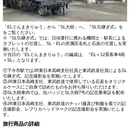
「ELぐんまきりゅう」から「SL大樹」へ、『SL引継ぎ式』を
をご覧ください。
※『SL引継ぎ式』では、日頃運行に携わる機関士・駅長による
タブレットの引渡し、SL・ELの所属区名札と石炭の引渡しを実
施いたします。
※当日の「ELぐんまきりゅう」の編成は、『EL＋12系客車4両
＋SL』となります。
①下今市駅ではJR東日本高崎支社社員と東武鉄道社員によるSL
引継ぎ式、記念撮影会を実施いたします。
②JR東日本高崎支社、東武鉄道で使用している石炭をオリジナ
ルケースにご自身で詰めたものをお持ち帰りいただけます。
③SL大樹車内では、缶バッジとSL大樹7号の記念乗車証を配布
いたします。
④JR東日本高崎支社、東武鉄道のナッパ服及び制服を着ての記
念撮影会、レプリカヘッドマークの記念撮影会を実施いたしま
す。
旅行商品の詳細