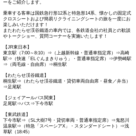
ーをご紹介します。
乗車する客車は国鉄急行形12系と特急形14系、懐かしの固定式
クロスシートおよび簡易リクライニングシートの旅を一度にお
楽しみいただけます！
またわたらせ渓谷鐵道の車内では、各鉄道会社の社員との歓談
やトークショー、質問コーナーを実施いたします！
【JR東日本】
東京駅（7:00～8:10）⇒（上越新幹線・普通車指定席）⇒高崎
駅⇒（快速「ELぐんまきりゅう」・普通車指定席）⇒伊勢崎駅
⇒（両毛線・自由席）⇒桐生駅
【わたらせ渓谷鐵道】
桐生駅⇒（わたらせ渓谷鐵道・貸切車両自由席・昼食／弁当）
⇒足尾駅
【ジェイアールバス関東】
足尾駅⇒バス⇒下今市駅
【東武鉄道】
下今市駅⇒（SL大樹7号・貸切車両・普通車指定席）⇒鬼怒川
温泉駅⇒（特急「スペーシアX」・スタンダードシート）⇒浅
草駅（18:45）