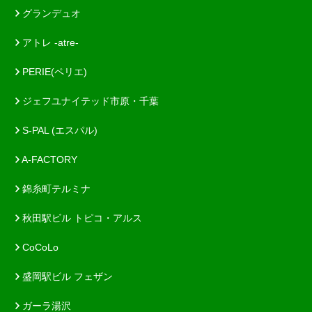
グランデュオ
アトレ -atre-
PERIE(ペリエ)
ジェフユナイテッド市原・千葉
S-PAL (エスパル)
A-FACTORY
錦糸町テルミナ
秋田駅ビル トピコ・アルス
CoCoLo
盛岡駅ビル フェザン
ガーラ湯沢