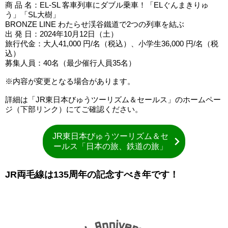
商 品 名：EL-SL 客車列車にダブル乗車！「ELぐんまきりゅ
う」「SL大樹」
BRONZE LINE わたらせ渓谷鐵道で2つの列車を結ぶ
出 発 日：2024年10月12日（土）
旅行代金：大人41,000 円/名（税込）、小学生36,000 円/名（税
込）
募集人員：40名（最少催行人員35名）
※内容が変更となる場合があります。
詳細は「JR東日本びゅうツーリズム＆セールス」のホームペー
ジ（下部リンク）にてご確認ください。
JR東日本びゅうツーリズム＆セ
ールス「日本の旅、鉄道の旅」
JR両毛線は135周年の記念すべき年です！