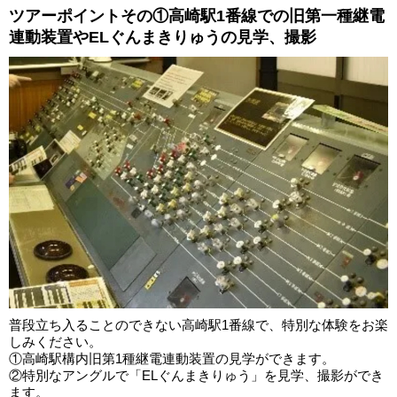
ツアーポイントその①高崎駅1番線での旧第一種継電
連動装置やELぐんまきりゅうの見学、撮影
普段立ち入ることのできない高崎駅1番線で、特別な体験をお楽
しみください。
①高崎駅構内旧第1種継電連動装置の見学ができます。
②特別なアングルで「ELぐんまきりゅう」を見学、撮影ができ
ます。