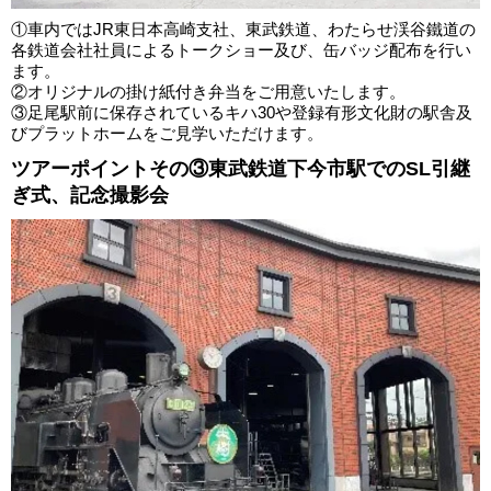
①車内ではJR東日本高崎支社、東武鉄道、わたらせ渓谷鐵道の
各鉄道会社社員によるトークショー及び、缶バッジ配布を行い
ます。
②オリジナルの掛け紙付き弁当をご用意いたします。
③足尾駅前に保存されているキハ30や登録有形文化財の駅舎及
びプラットホームをご見学いただけます。
ツアーポイントその③東武鉄道下今市駅でのSL引継
ぎ式、記念撮影会