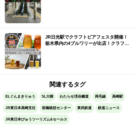
トになった特別プランを販売！
JR日光駅でクラフトビアフェスタ開催！
栃木県内の4ブルワリーが出店！クラフト
ビールを満喫！
関連するタグ
ELぐんまきりゅう
SL大樹
わたらせ渓谷鐵道
両毛線
高崎駅
JR東日本高崎支社
前橋統括センター
東武鉄道
鉄道ニュース
JR東日本びゅうツーリズム&セールス