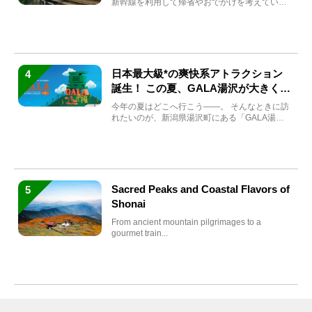
新幹線を利用して帰省やおでかけを考えている
方もい...
日本最大級*の爽快系アトラクション
4
誕生！ この夏、GALA湯沢が大きく生
まれ変わる
今年の夏はどこへ行こう――。 そんなときに訪
れたいのが、新潟県湯沢町にある「GALA湯
沢」。2026年...
Sacred Peaks and Coastal Flavors of
5
Shonai
From ancient mountain pilgrimages to a
gourmet train...