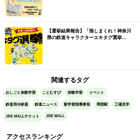
【選挙結果報告】「推しまくれ！神奈川
県の鉄道キャラクターエキタグ選挙
2026」
関連するタグ
おしごと体験学習
ことむすび
体験学習
イベント
鉄道用分岐器
鉄道ニュース
新学習指導要領
岡部駅
工場見学
JRE MALL
JRE MALLチケット
アクセスランキング