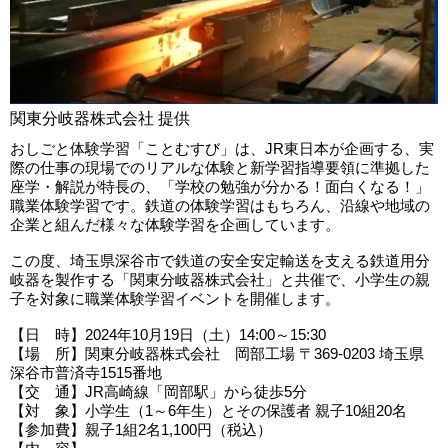
関東分岐器株式会社 提供
おしごと体験学習「ことむすび」は、JR東日本が企画する、実
際の仕事の現場でのリアルな体験と新学習指導要領に準拠した
座学・解説が特長の、「学校の勉強が分かる！面白くなる！」
職業体験学習です。鉄道の体験学習はもちろん、沿線や地域の
企業と組んだ様々な体験学習を企画しています。
この度、埼玉県深谷市で鉄道の安全安定輸送を支える鉄道用分
岐器を製作する「関東分岐器株式会社」と共催で、小学生の親
子を対象に職業体験学習イベントを開催します。
【日 時】2024年10月19日（土）14:00～15:30
【場 所】関東分岐器株式会社 岡部工場 〒369-0203 埼玉県
深谷市普済寺1515番地
【交 通】JR高崎線「岡部駅」から徒歩5分
【対 象】小学生（1～6年生）とその保護者 親子10組20名
【参加費】親子1組2名1,100円（税込）