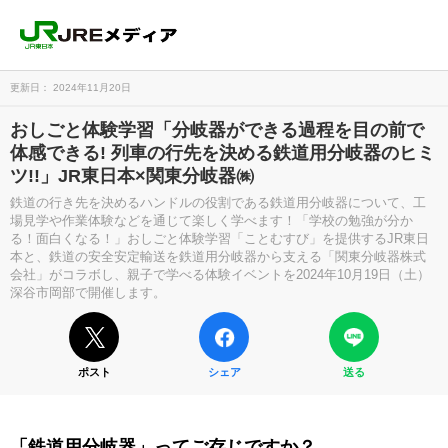
更新日： 2024年11月20日
おしごと体験学習「分岐器ができる過程を目の前で
体感できる! 列車の行先を決める鉄道用分岐器のヒミ
ツ!!」JR東日本×関東分岐器㈱
鉄道の行き先を決めるハンドルの役割である鉄道用分岐器について、工
場見学や作業体験などを通じて楽しく学べます！「学校の勉強が分か
る！面白くなる！」おしごと体験学習「ことむすび」を提供するJR東日
本と、鉄道の安全安定輸送を鉄道用分岐器から支える「関東分岐器株式
会社」がコラボし、親子で学べる体験イベントを2024年10月19日（土）
深谷市岡部で開催します。
ポスト
シェア
送る
「鉄道用分岐器」ってご存じですか？