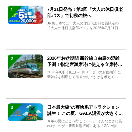
7月31日発売！第2回「大人の休日倶楽
1
部パス」で初秋の旅へ
JR東日本では、大人の休日倶楽部会員限定の
「大人の休日倶楽部パス」を2026年7月31日
(金)～9月7日...
2026年お盆期間 新幹線自由席の混雑
2
予測！指定席満席時に使える立席特急
券も解説
2026年8月8日(土)～8月16日(日)のお盆期間に、
新幹線を利用して帰省やおでかけを考えている
方もい...
日本最大級*の爽快系アトラクション
3
誕生！ この夏、GALA湯沢が大きく生
まれ変わる
今年の夏はどこへ行こう――。 そんなときに訪
れたいのが、新潟県湯沢町にある「GALA湯
沢」。2026年...