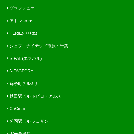
グランデュオ
アトレ -atre-
PERIE(ペリエ)
ジェフユナイテッド市原・千葉
S-PAL (エスパル)
A-FACTORY
錦糸町テルミナ
秋田駅ビル トピコ・アルス
CoCoLo
盛岡駅ビル フェザン
ガーラ湯沢