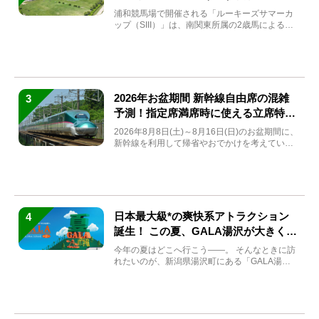
と見どころをチェック
浦和競馬場で開催される「ルーキーズサマーカ
ップ（SIII）」は、南関東所属の2歳馬による注
目の重賞競走（...
2026年お盆期間 新幹線自由席の混雑
3
予測！指定席満席時に使える立席特急
券も解説
2026年8月8日(土)～8月16日(日)のお盆期間に、
新幹線を利用して帰省やおでかけを考えている
方もい...
日本最大級*の爽快系アトラクション
4
誕生！ この夏、GALA湯沢が大きく生
まれ変わる
今年の夏はどこへ行こう――。 そんなときに訪
れたいのが、新潟県湯沢町にある「GALA湯
沢」。2026年...