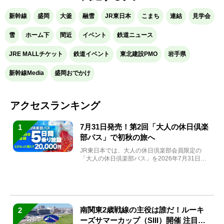
新幹線
盛岡
大釜
融雪
JR東日本
こまち
連結
見学会
雪
ホーム下
間近
イベント
鉄道ニュース
JRE MALLチケット
鉄道イベント
東北建設PMO
岩手県
新幹線Media
盛岡おでかけ
アクセスランキング
7月31日発売！第2回「大人の休日倶楽
1
部パス」で初秋の旅へ
JR東日本では、大人の休日倶楽部会員限定の
「大人の休日倶楽部パス」を2026年7月31日
(金)～9月7日...
南関東2歳戦線の主役は誰だ！ルーキ
2
ーズサマーカップ（SIII）開催 注目馬