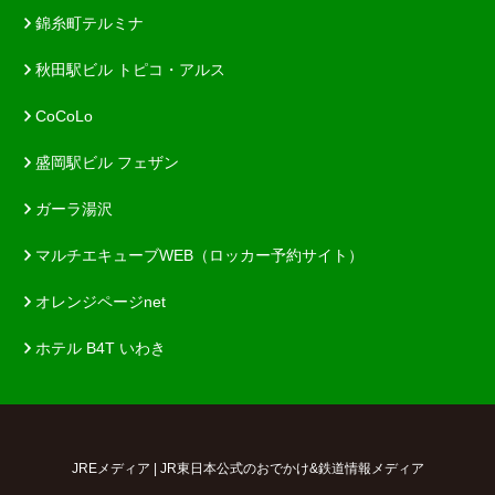
錦糸町テルミナ
秋田駅ビル トピコ・アルス
CoCoLo
盛岡駅ビル フェザン
ガーラ湯沢
マルチエキューブWEB（ロッカー予約サイト）
オレンジページnet
ホテル B4T いわき
JREメディア | JR東日本公式のおでかけ&鉄道情報メディア