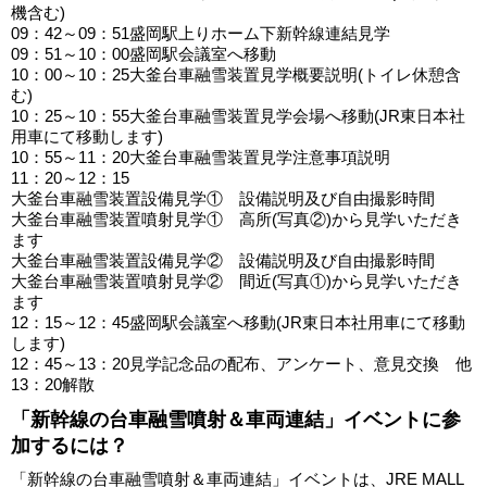
機含む)
09：42～09：51盛岡駅上りホーム下新幹線連結見学
09：51～10：00盛岡駅会議室へ移動
10：00～10：25大釜台車融雪装置見学概要説明(トイレ休憩含
む)
10：25～10：55大釜台車融雪装置見学会場へ移動(JR東日本社
用車にて移動します)
10：55～11：20大釜台車融雪装置見学注意事項説明
11：20～12：15
大釜台車融雪装置設備見学① 設備説明及び自由撮影時間
大釜台車融雪装置噴射見学① 高所(写真②)から見学いただき
ます
大釜台車融雪装置設備見学② 設備説明及び自由撮影時間
大釜台車融雪装置噴射見学② 間近(写真①)から見学いただき
ます
12：15～12：45盛岡駅会議室へ移動(JR東日本社用車にて移動
します)
12：45～13：20見学記念品の配布、アンケート、意見交換 他
13：20解散
「新幹線の台車融雪噴射＆車両連結」イベントに参
加するには？
「新幹線の台車融雪噴射＆車両連結」イベントは、JRE MALL