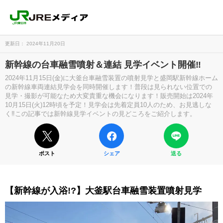
更新日： 2024年11月20日
新幹線の台車融雪噴射＆連結 見学イベント開催‼
2024年11月15日(金)に大釜台車融雪装置の噴射見学と盛岡駅新幹線ホーム
の新幹線車両連結見学会を同時開催します！普段は見られない位置での
見学・撮影が可能なため大変貴重な機会になります！販売開始は2024年
10月15日(火)12時頃を予定！見学会は先着定員10人のため、お見逃しな
く‼この記事では新幹線見学イベントの見どころをご紹介します。
ポスト
シェア
送る
【新幹線が入浴!?】大釜駅台車融雪装置噴射見学