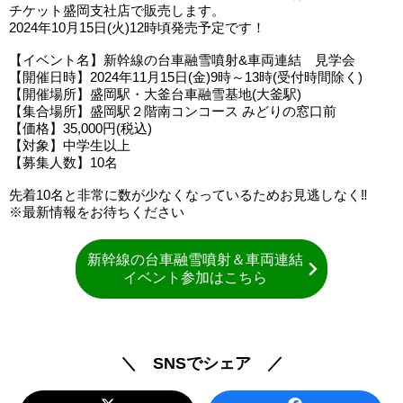
チケット盛岡支社店で販売します。
2024年10月15日(火)12時頃発売予定です！
【イベント名】新幹線の台車融雪噴射&車両連結 見学会
【開催日時】2024年11月15日(金)9時～13時(受付時間除く)
【開催場所】盛岡駅・大釜台車融雪基地(大釜駅)
【集合場所】盛岡駅２階南コンコース みどりの窓口前
【価格】35,000円(税込)
【対象】中学生以上
【募集人数】10名
先着10名と非常に数が少なくなっているためお見逃しなく‼
※最新情報をお待ちください
新幹線の台車融雪噴射＆車両連結
イベント参加はこちら
＼ SNSでシェア ／