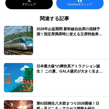
Xでシェア
Facebookでシェア
関連する記事
2026年お盆期間 新幹線自由席の混雑予
測！指定席満席時に使える立席特急券も
解説
日本最大級*の爽快系アトラクション誕
生！ この夏、GALA湯沢が大きく生まれ
変わる
第63回桐生八木節まつり2026開催！日
程・見どころ・アクセス情報を紹介