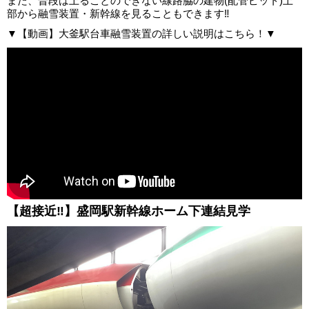
また、普段は上ることのできない線路脇の建物(配管ピット)上
部から融雪装置・新幹線を見ることもできます‼
▼【動画】大釜駅台車融雪装置の詳しい説明はこちら！▼
【超接近‼】盛岡駅新幹線ホーム下連結見学