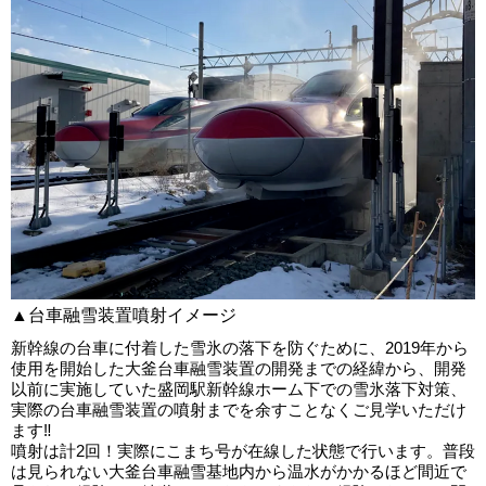
▲台車融雪装置噴射イメージ
新幹線の台車に付着した雪氷の落下を防ぐために、2019年から
使用を開始した大釜台車融雪装置の開発までの経緯から、開発
以前に実施していた盛岡駅新幹線ホーム下での雪氷落下対策、
実際の台車融雪装置の噴射までを余すことなくご見学いただけ
ます‼
噴射は計2回！実際にこまち号が在線した状態で行います。普段
は見られない大釜台車融雪基地内から温水がかかるほど間近で