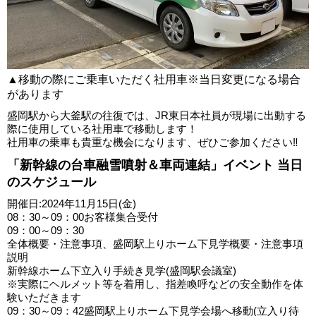
▲移動の際にご乗車いただく社用車※当日変更になる場合
があります
盛岡駅から大釜駅の往復では、JR東日本社員が現場に出動する
際に使用している社用車で移動します！
社用車の乗車も貴重な機会になります、ぜひご参加ください‼
「新幹線の台車融雪噴射＆車両連結」イベント 当日
のスケジュール
開催日:2024年11月15日(金)
08：30～09：00お客様集合受付
09：00～09：30
全体概要・注意事項、盛岡駅上りホーム下見学概要・注意事項
説明
新幹線ホーム下立入り手続き見学(盛岡駅会議室)
※実際にヘルメット等を着用し、指差喚呼などの安全動作を体
験いただきます
09：30～09：42盛岡駅上りホーム下見学会場へ移動(立入り待