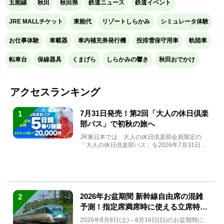
五能線
秋田
秋田県
鉄道ニュース
鉄道イベント
JRE MALLチケット
東能代
リゾートしらかみ
シミュレータ体験
お仕事体験
車載器
車内補充券発行機
投排雪保守用車
軌陸車
転車台
保線器具
くまげら
しらかみの響き
秋田おでかけ
アクセスランキング
7月31日発売！第2回「大人の休日倶楽
1
部パス」で初秋の旅へ
JR東日本では、大人の休日倶楽部会員限定の
「大人の休日倶楽部パス」を2026年7月31日
(金)～9月7日...
2026年お盆期間 新幹線自由席の混雑
2
予測！指定席満席時に使える立席特急
券も解説
2026年8月8日(土)～8月16日(日)のお盆期間に、