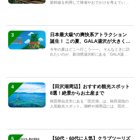
新幹線を利用して帰省やおでかけを考えている
方もい...
日本最大級*の爽快系アトラクション
3
誕生！ この夏、GALA湯沢が大きく生
まれ変わる
今年の夏はどこへ行こう――。 そんなときに訪
れたいのが、新潟県湯沢町にある「GALA湯
沢」。2026年...
【田沢湖周辺】おすすめ観光スポット
4
8選！絶景からお土産まで
秋田県仙北市にある「田沢湖」は、秋田屈指の
人気観光スポット。湖畔や湖周辺には、田沢湖
の魅力を堪能できる名...
【50代・60代に人気】クラブツーリズ
5