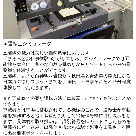
▲運転士シミュレータ
五能線の魅力は美しい自然風景にあります。
「まるっとお仕事体験inひがしのしろ」のシミュレータでは五
能線を舞台に、豊かな自然を眺めながらリゾートしらかみの乗
務員を体験することができます。
五能線、あきた白神駅～岩館駅～秋田県と青森県の県境にある
日本海の徐行スポットまでを、運転士・車掌それぞれ15分程度
体験していただきます。
また五能線で必要な運転方法「車載器」についても学ぶことが
できます。
車載器とは車両に搭載されている機械のことで、運転士が車載
器を操作すると地上装置が判断して出発信号機に進行現示をし
ます。具体的な取り扱いは、識別符号をICカードにしたものを
車載器に差し込み、出発信号機のある駅で列車を出発させる際
に出発要求ボタンを押します。