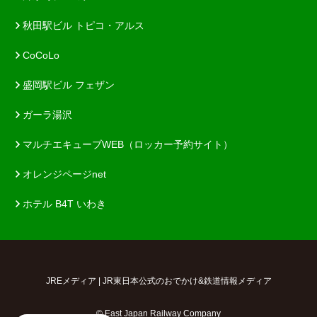
秋田駅ビル トピコ・アルス
CoCoLo
盛岡駅ビル フェザン
ガーラ湯沢
マルチエキューブWEB（ロッカー予約サイト）
オレンジページnet
ホテル B4T いわき
JREメディア | JR東日本公式のおでかけ&鉄道情報メディア
© East Japan Railway Company