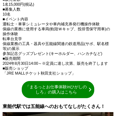
1名15,000円(税込)
■募集人数
10名
■イベント内容
運転士・車掌シミュレータや車内補充券発行機操作体験
保線の業務に使用する車両(軌陸Ｗキャブ、投排雪保守用車)の
操作体験
転車台見学
保線業務の工具・器具や五能線関連の鉄道用品(サボ、駅名標
等)の展示
参加記念グッズプレゼント(キーホルダー、ハンカチなど)
■販売期間
2024年8月30日14:00～※定員に達し次第、販売を終了します
■販売ショップ
「JRE MALLチケット秋田支社ショップ」
「まるっとお仕事体験inひがしの
しろ」の購入はこちら
東能代駅では五能線へのおもてなしがたくさん！