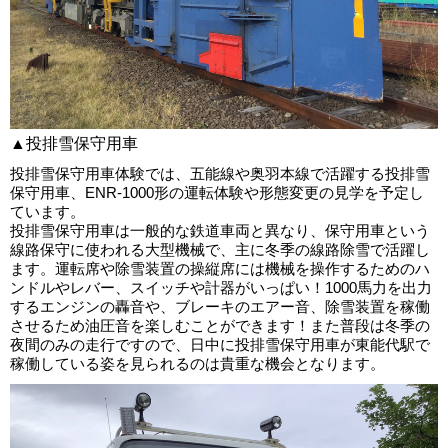
▲投排雪保守用車
投排雪保守用車体験では、五能線や奥羽本線で活躍する投排雪
保守用車、ENR-1000形の運転体験や形態変更の見学を予定し
ています。
投排雪保守用車は一般的な鉄道車両と異なり、保守用車という
線路保守に使われる大型機械で、主に冬季の線路除雪で活躍し
ます。運転席や除雪装置の操縦席には機械を操作するためのハ
ンドルやレバー、スイッチや計器がいっぱい！1000馬力を出力
するエンジンの轟音や、ブレーキのエアー音、除雪装置を稼働
させるため油圧音を楽しむことができます！また普段は冬季の
夜間のみの走行ですので、日中に投排雪保守用車が東能代駅で
稼働している姿を見られるのは貴重な機会となります。