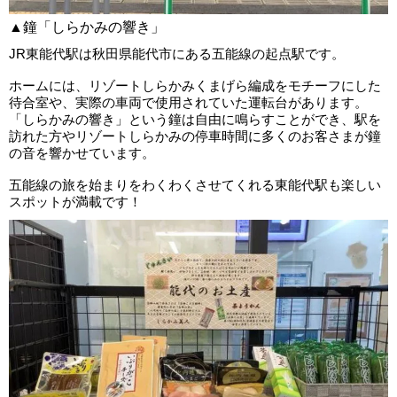
▲鐘「しらかみの響き」
JR東能代駅は秋田県能代市にある五能線の起点駅です。
ホームには、リゾートしらかみくまげら編成をモチーフにした
待合室や、実際の車両で使用されていた運転台があります。
「しらかみの響き」という鐘は自由に鳴らすことができ、駅を
訪れた方やリゾートしらかみの停車時間に多くのお客さまが鐘
の音を響かせています。
五能線の旅を始まりをわくわくさせてくれる東能代駅も楽しい
スポットが満載です！