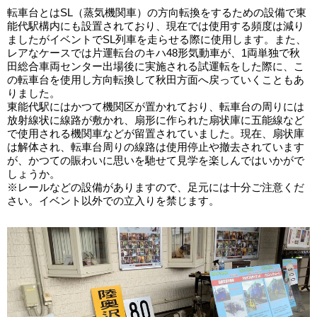
転車台とはSL（蒸気機関車）の方向転換をするための設備で東
能代駅構内にも設置されており、現在では使用する頻度は減り
ましたがイベントでSL列車を走らせる際に使用します。また、
レアなケースでは片運転台のキハ48形気動車が、1両単独で秋
田総合車両センター出場後に実施される試運転をした際に、こ
の転車台を使用し方向転換して秋田方面へ戻っていくこともあ
りました。
東能代駅にはかつて機関区が置かれており、転車台の周りには
放射線状に線路が敷かれ、扇形に作られた扇状庫に五能線など
で使用される機関車などが留置されていました。現在、扇状庫
は解体され、転車台周りの線路は使用停止や撤去されています
が、かつての賑わいに思いを馳せて見学を楽しんではいかがで
しょうか。
※レールなどの設備がありますので、足元には十分ご注意くだ
さい。イベント以外での立入りを禁じます。