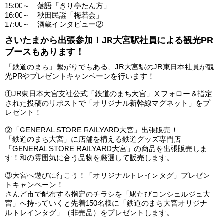
15:00～ 落語「きり亭たん方」
16:00～ 秋田民謡「梅若会」
17:00～ 酒蔵インタビュー②
さいたまから出張参加！JR大宮駅社員による観光PR
ブースもあります！
「鉄道のまち」繫がりでもある、JR大宮駅のJR東日本社員が観
光PRやプレゼントキャンペーンを行います！
①JR東日本大宮支社公式「鉄道のまち大宮」Ⅹフォロー＆指定
された投稿のリポストで「オリジナル新幹線マグネット」をプ
レゼント！
②「GENERAL STORE RAILYARD大宮」出張販売！
「鉄道のまち大宮」に店舗を構える鉄道グッズ専門店
「GENERAL STORE RAILYARD大宮」の商品を出張販売しま
す！和の雰囲気に合う品物を厳選して販売します。
③大宮へ遊びに行こう！「オリジナルトレインタグ」プレゼン
トキャンペーン！
さんど市で配布する指定のチラシを「駅たびコンシェルジュ大
宮」へ持っていくと先着150名様に「鉄道のまち大宮オリジナ
ルトレインタグ」（非売品）をプレゼントします。