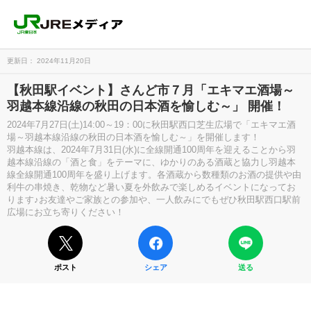
更新日： 2024年11月20日
【秋田駅イベント】さんど市７月「エキマエ酒場～
羽越本線沿線の秋田の日本酒を愉しむ～」 開催！
2024年7月27日(土)14:00～19：00に秋田駅西口芝生広場で「エキマエ酒
場～羽越本線沿線の秋田の日本酒を愉しむ～」を開催します！
羽越本線は、2024年7月31日(水)に全線開通100周年を迎えることから羽
越本線沿線の「酒と食」をテーマに、ゆかりのある酒蔵と協力し羽越本
線全線開通100周年を盛り上げます。各酒蔵から数種類のお酒の提供や由
利牛の串焼き、乾物など暑い夏を外飲みで楽しめるイベントになってお
ります♪お友達やご家族との参加や、一人飲みにでもぜひ秋田駅西口駅前
広場にお立ち寄りください！
ポスト
シェア
送る