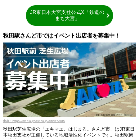
JR東日本大宮支社公式X「鉄道の
まち大宮」
秋田駅さんど市ではイベント出店者を募集中！
出典：https://media.jreast.co.jp/articles/505
秋田駅芝生広場の「エキマエ、はじまる。さんど市」はJR東日
本秋田支社が主催している地域活性化イベントです。秋田駅周