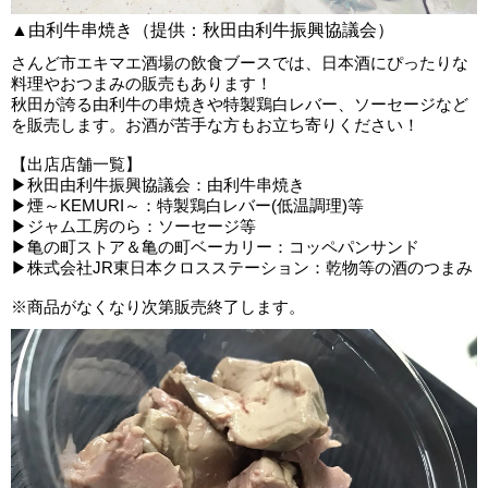
▲由利牛串焼き（提供：秋田由利牛振興協議会）
さんど市エキマエ酒場の飲食ブースでは、日本酒にぴったりな
料理やおつまみの販売もあります！
秋田が誇る由利牛の串焼きや特製鶏白レバー、ソーセージなど
を販売します。お酒が苦手な方もお立ち寄りください！
【出店店舗一覧】
▶秋田由利牛振興協議会：由利牛串焼き
▶煙～KEMURI～：特製鶏白レバー(低温調理)等
▶ジャム工房のら：ソーセージ等
▶亀の町ストア＆亀の町ベーカリー：コッペパンサンド
▶株式会社JR東日本クロスステーション：乾物等の酒のつまみ
※商品がなくなり次第販売終了します。