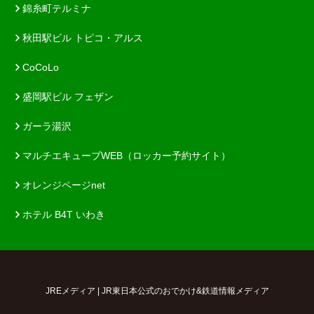
錦糸町テルミナ
秋田駅ビル トピコ・アルス
CoCoLo
盛岡駅ビル フェザン
ガーラ湯沢
マルチエキューブWEB（ロッカー予約サイト）
オレンジページnet
ホテル B4T いわき
JREメディア | JR東日本公式のおでかけ&鉄道情報メディア