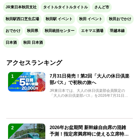
JR東日本秋田支社
タイトルタイトルタイトル
さんど市
秋田駅西口芝生広場
秋田駅 イベント
秋田 イベント
秋田おでかけ
おでかけ
秋田県
秋田統括センター
エキマエ酒場
羽越本線
日本酒
秋田 日本酒
アクセスランキング
7月31日発売！第2回「大人の休日倶楽
1
部パス」で初秋の旅へ
JR東日本では、大人の休日倶楽部会員限定の
「大人の休日倶楽部パス」を2026年7月31日
(金)～9月7日...
2026年お盆期間 新幹線自由席の混雑
2
予測！指定席満席時に使える立席特急