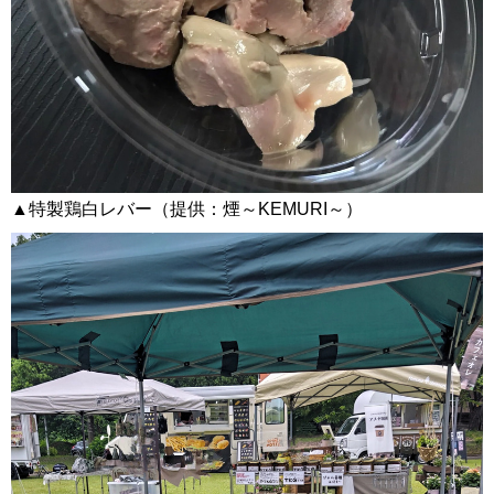
▲特製鶏白レバー（提供：煙～KEMURI～）