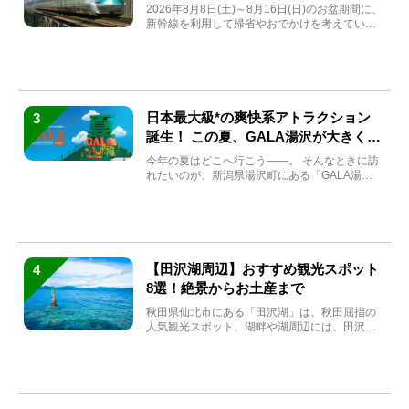
券も解説
2026年8月8日(土)～8月16日(日)のお盆期間に、
新幹線を利用して帰省やおでかけを考えている
方もい...
日本最大級*の爽快系アトラクション
3
誕生！ この夏、GALA湯沢が大きく生
まれ変わる
今年の夏はどこへ行こう――。 そんなときに訪
れたいのが、新潟県湯沢町にある「GALA湯
沢」。2026年...
【田沢湖周辺】おすすめ観光スポット
4
8選！絶景からお土産まで
秋田県仙北市にある「田沢湖」は、秋田屈指の
人気観光スポット。湖畔や湖周辺には、田沢湖
の魅力を堪能できる名...