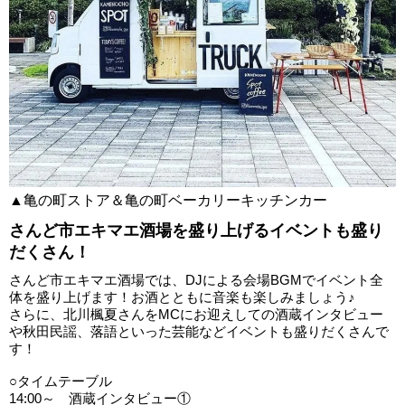
▲亀の町ストア＆亀の町ベーカリーキッチンカー
さんど市エキマエ酒場を盛り上げるイベントも盛り
だくさん！
さんど市エキマエ酒場では、DJによる会場BGMでイベント全
体を盛り上げます！お酒とともに音楽も楽しみましょう♪
さらに、北川楓夏さんをMCにお迎えしての酒蔵インタビュー
や秋田民謡、落語といった芸能などイベントも盛りだくさんで
す！
○タイムテーブル
14:00～ 酒蔵インタビュー①