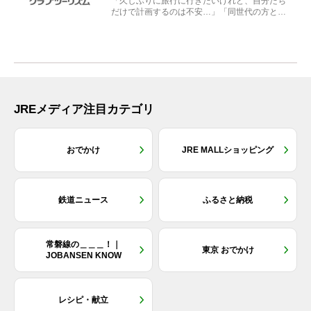
「久しぶりに旅行に行きたいけれど、自分たち
だけで計画するのは不安…」「同世代の方と気
兼ねなく楽しみたい」...
JREメディア注目カテゴリ
おでかけ
JRE MALLショッピング
鉄道ニュース
ふるさと納税
常磐線の＿＿＿！｜
東京 おでかけ
JOBANSEN KNOW
レシピ・献立