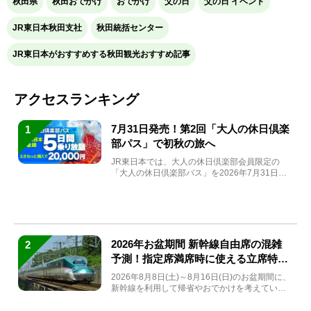
秋田県
秋田おでかけ
おでかけ
父の日
父の日 イベント
JR東日本秋田支社
秋田統括センター
JR東日本がおすすめする秋田観光おすすめ記事
アクセスランキング
7月31日発売！第2回「大人の休日倶楽
1
部パス」で初秋の旅へ
JR東日本では、大人の休日倶楽部会員限定の
「大人の休日倶楽部パス」を2026年7月31日
(金)～9月7日...
2026年お盆期間 新幹線自由席の混雑
2
予測！指定席満席時に使える立席特急
券も解説
2026年8月8日(土)～8月16日(日)のお盆期間に、
新幹線を利用して帰省やおでかけを考えている
方もい...