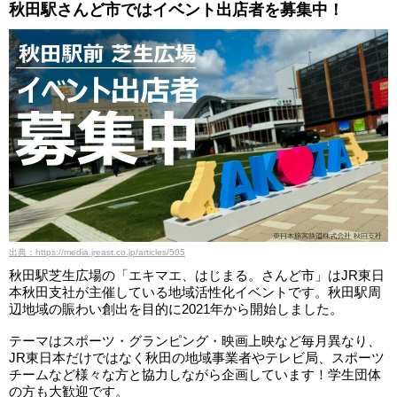
秋田駅さんど市ではイベント出店者を募集中！
出典：https://media.jreast.co.jp/articles/505
秋田駅芝生広場の「エキマエ、はじまる。さんど市」はJR東日
本秋田支社が主催している地域活性化イベントです。秋田駅周
辺地域の賑わい創出を目的に2021年から開始しました。
テーマはスポーツ・グランピング・映画上映など毎月異なり、
JR東日本だけではなく秋田の地域事業者やテレビ局、スポーツ
チームなど様々な方と協力しながら企画しています！学生団体
の方も大歓迎です。