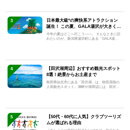
日本最大級*の爽快系アトラクション
3
誕生！ この夏、GALA湯沢が大きく生
まれ変わる
今年の夏はどこへ行こう――。 そんなときに訪
れたいのが、新潟県湯沢町にある「GALA湯
沢」。2026年...
【田沢湖周辺】おすすめ観光スポット
4
8選！絶景からお土産まで
秋田県仙北市にある「田沢湖」は、秋田屈指の
人気観光スポット。湖畔や湖周辺には、田沢湖
の魅力を堪能できる名...
【50代・60代に人気】クラブツーリズ
5
ムが選ばれる理由