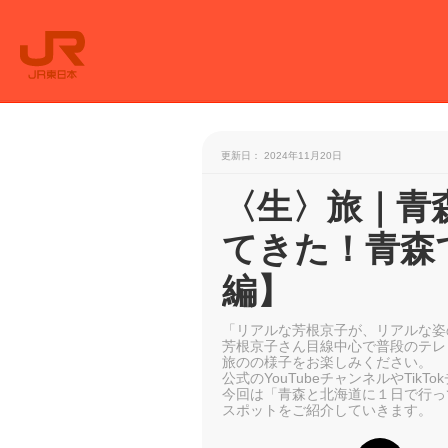
更新日： 2024年11月20日
〈生〉旅｜青
てきた！青森で
編】
「リアルな芳根京子が、リアルな姿
芳根京子さん目線中心で普段のテレ
旅のの様子をお楽しみください。
公式のYouTubeチャンネルやTik
今回は「青森と北海道に１日で行って
スポットをご紹介していきます。