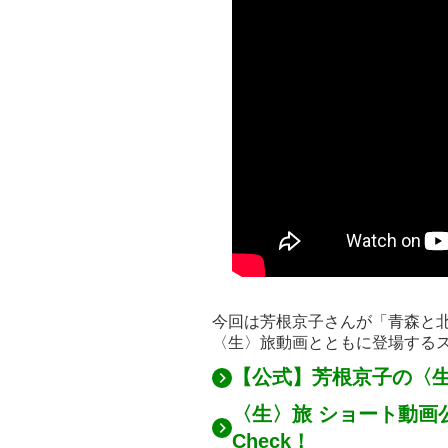
今回は芳根京子さんが「青森と北海
〈生〉旅動画とともに登場する
【公式】芳根京子の〈生〉
〈生〉旅 ショート動画公
Check！