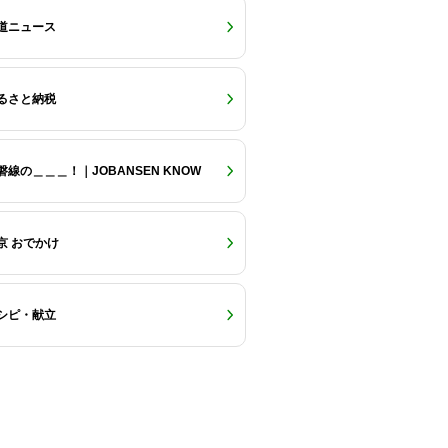
道ニュース
るさと納税
磐線の＿＿＿！｜JOBANSEN KNOW
京 おでかけ
シピ・献立