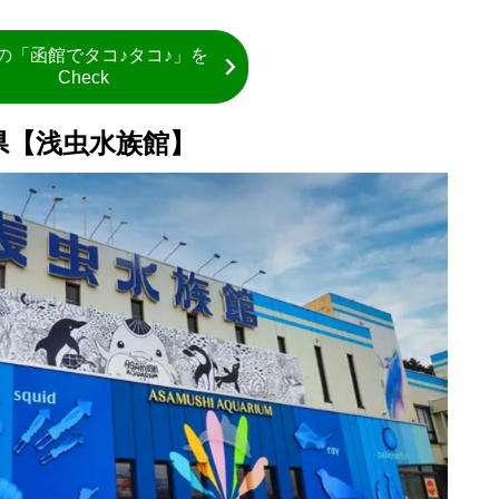
の「函館でタコ♪タコ♪」を
Check
県【浅虫水族館】