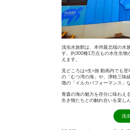
浅虫水族館は、本州最北端の水
す。約300種1万点もの水生生
えます。
見どころは<生>旅 動画内でも登
の「むつ湾の海」や、津軽三味
徴の「イルカパフォーマンス」
青森の海の魅力を存分に味わえ
生き物たちとの触れ合いを楽し
浅