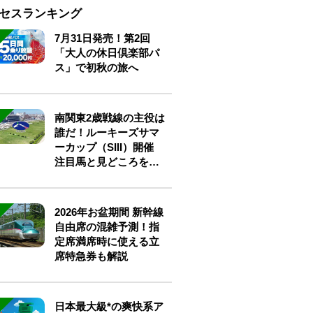
セスランキング
7月31日発売！第2回
「大人の休日倶楽部パ
ス」で初秋の旅へ
南関東2歳戦線の主役は
誰だ！ルーキーズサマ
ーカップ（SIII）開催
注目馬と見どころをチ
ェック
2026年お盆期間 新幹線
自由席の混雑予測！指
定席満席時に使える立
席特急券も解説
日本最大級*の爽快系ア