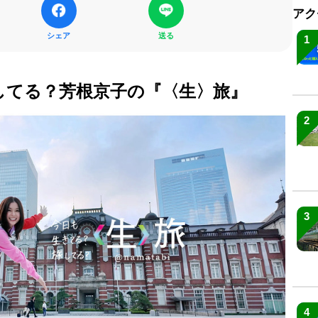
アク
シェア
送る
1
してる？芳根京子の『〈生〉旅』
2
3
4