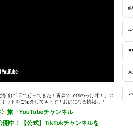
鉄
ふ
常
東
レ
道に1日で行ってきた！青森でLet'sのっけ丼！」の
スポットをご紹介してきます！お供になる情報も！
旅 YouTubeチャンネル
開中！【公式】TikTokチャンネルを