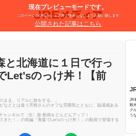
現在プレビューモードです。
このページのURLをシェア等で使用しないようお願い致します
公開された記事はこちら
森と北海道に１日で行っ
Let'sのっけ丼！【前
J
J
のまま、リアルに旅をする。」
ビなどとは違う芳根さんのオフな雰囲気とともに、臨場感ある
観
グ
Tokチャンネルで〈生〉旅 動画をどんどんアップ！
う
きた！」の前編「青森でLet'sのっけ丼！」の動画で登場する