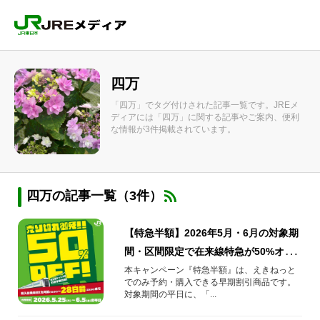
四万
「四万」でタグ付けされた記事一覧です。JREメ
ディアには「四万」に関する記事やご案内、便利
な情報が3件掲載されています。
四万の記事一覧（3件）
【特急半額】2026年5月・6月の対象期
間・区間限定で在来線特急が50%オ
フ！28日前までの限定発売
本キャンペーン『特急半額』は、えきねっと
でのみ予約・購入できる早期割引商品です。
対象期間の平日に、「...