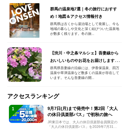
群馬の温泉地7選｜冬の旅行におすす
め！地図＆アクセス情報付き
群馬県は古くから湯治場として発展し、今も
地域の暮らしや文化と深く結びついた温泉地
が数多く残ります。冬の旅...
【渋川・中之条マルシェ】吾妻線から
おいしいものやお花をお届けします！
in熊谷駅
群馬県吾妻線の沿線には、伊香保温泉、四万
温泉や草津温泉など数多くの温泉が存在して
います。そんな吾妻線の開...
アクセスランキング
9月7日(月)まで発売中！第2回「大人
1
の休日倶楽部パス」で初秋の旅へ
JR東日本では、大人の休日倶楽部会員限定の
「大人の休日倶楽部パス」を2026年7月31日