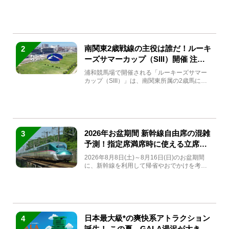
(金)～9月7日...
南関東2歳戦線の主役は誰だ！ルーキ
2
ーズサマーカップ（SIII）開催 注目
馬と見どころをチェック
浦和競馬場で開催される「ルーキーズサマー
カップ（SIII）」は、南関東所属の2歳馬によ
る注目の重賞競走（...
2026年お盆期間 新幹線自由席の混雑
3
予測！指定席満席時に使える立席特
急券も解説
2026年8月8日(土)～8月16日(日)のお盆期間
に、新幹線を利用して帰省やおでかけを考え
ている方もい...
日本最大級*の爽快系アトラクション
4
誕生！ この夏、GALA湯沢が大きく