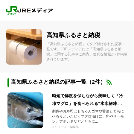
高知県ふるさと納税
「高知県ふるさと納税」でタグ付けされた記事一
覧です。JREメディアには「高知県ふるさと納
税」に関する記事やご案内、便利な情報が2件掲載
されています。
高知県ふるさと納税の記事一覧（2件）
時短で鮮度を保ちながら美味しく「冷
凍マグロ」を食べられる“氷水解凍
法”を解説！マグロ漬け、マグロ丼にも
刺身やお寿司はもちろんゴマや醤油とともに
ぺろりといただくマグロ漬けに、卵やサーモ
大活躍！
ン、アボカドなどとともに...
JREメディア編集部