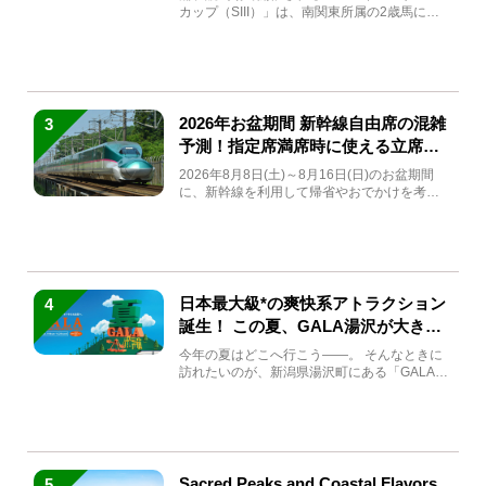
カップ（SIII）」は、南関東所属の2歳馬によ
る注目の重賞競走（...
2026年お盆期間 新幹線自由席の混雑
3
予測！指定席満席時に使える立席特
急券も解説
2026年8月8日(土)～8月16日(日)のお盆期間
に、新幹線を利用して帰省やおでかけを考え
ている方もい...
日本最大級*の爽快系アトラクション
4
誕生！ この夏、GALA湯沢が大きく
生まれ変わる
今年の夏はどこへ行こう――。 そんなときに
訪れたいのが、新潟県湯沢町にある「GALA湯
沢」。2026年...
Sacred Peaks and Coastal Flavors
5