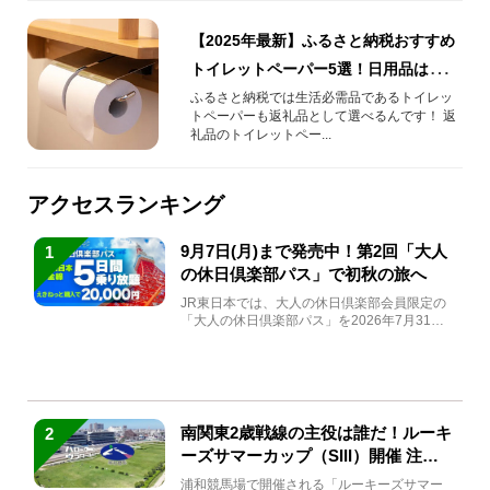
【2025年最新】ふるさと納税おすすめ
トイレットペーパー5選！日用品はふる
さと納税でそろえよう！
ふるさと納税では生活必需品であるトイレッ
トペーパーも返礼品として選べるんです！ 返
礼品のトイレットペー...
アクセスランキング
9月7日(月)まで発売中！第2回「大人
1
の休日倶楽部パス」で初秋の旅へ
JR東日本では、大人の休日倶楽部会員限定の
「大人の休日倶楽部パス」を2026年7月31日
(金)～9月7日...
南関東2歳戦線の主役は誰だ！ルーキ
2
ーズサマーカップ（SIII）開催 注目
馬と見どころをチェック
浦和競馬場で開催される「ルーキーズサマー