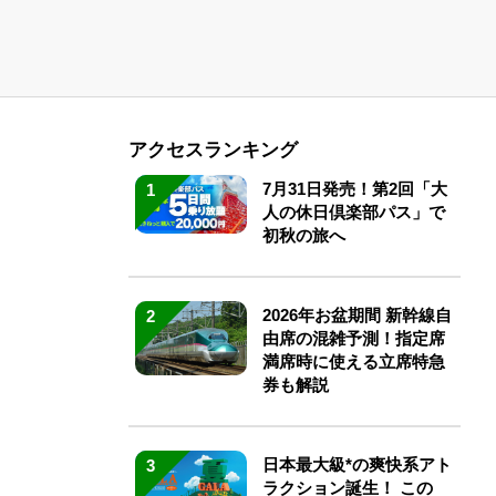
アクセスランキング
7月31日発売！第2回「大
1
人の休日倶楽部パス」で
初秋の旅へ
2026年お盆期間 新幹線自
2
由席の混雑予測！指定席
満席時に使える立席特急
券も解説
日本最大級*の爽快系アト
3
ラクション誕生！ この