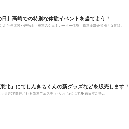
道の日】高崎での特別な体験イベントを当てよう！
けお仕事体験や運転士・車掌のシュミレーター体験・鉄道撮影会等様々な体験...
n東北」にてしんきちくんの新グッズなどを販売します
ーミナル駅で開催される鉄道フェスティバルin仙台にてJR東日本新幹...