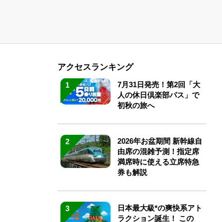
アクセスランキング
7月31日発売！第2回「大
1
人の休日倶楽部パス」で
初秋の旅へ
2026年お盆期間 新幹線自
2
由席の混雑予測！指定席
満席時に使える立席特急
券も解説
日本最大級*の爽快系アト
3
ラクション誕生！ この