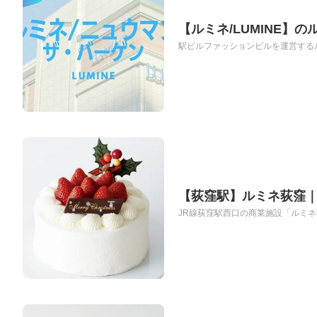
【ルミネ/LUMINE】
駅ビルファッションビルを運営するル
【荻窪駅】ルミネ荻窪｜
JR線荻窪駅西口の商業施設「ルミネ