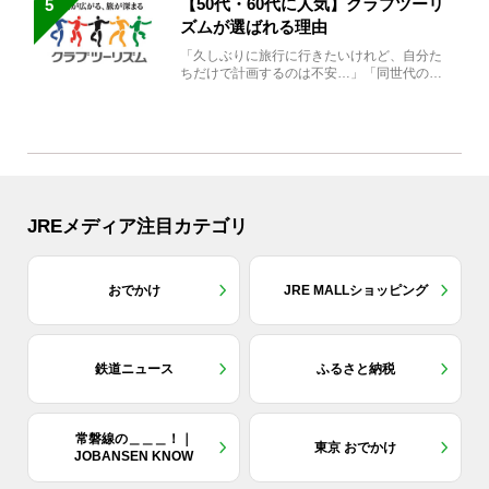
【50代・60代に人気】クラブツーリ
5
ズムが選ばれる理由
「久しぶりに旅行に行きたいけれど、自分た
ちだけで計画するのは不安…」「同世代の方
と気兼ねなく楽しみたい」...
JREメディア注目カテゴリ
おでかけ
JRE MALLショッピング
鉄道ニュース
ふるさと納税
常磐線の＿＿＿！｜
東京 おでかけ
JOBANSEN KNOW