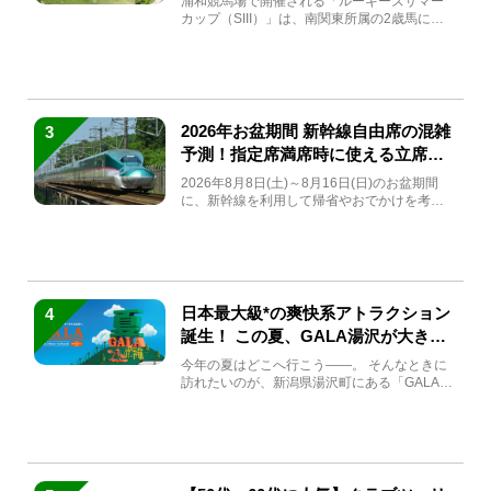
浦和競馬場で開催される「ルーキーズサマー
カップ（SIII）」は、南関東所属の2歳馬によ
る注目の重賞競走（...
2026年お盆期間 新幹線自由席の混雑
3
予測！指定席満席時に使える立席特
急券も解説
2026年8月8日(土)～8月16日(日)のお盆期間
に、新幹線を利用して帰省やおでかけを考え
ている方もい...
日本最大級*の爽快系アトラクション
4
誕生！ この夏、GALA湯沢が大きく
生まれ変わる
今年の夏はどこへ行こう――。 そんなときに
訪れたいのが、新潟県湯沢町にある「GALA湯
沢」。2026年...