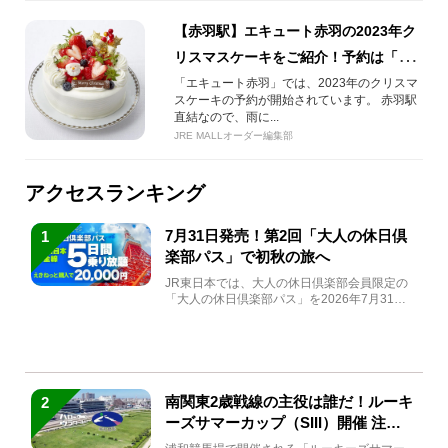
【赤羽駅】エキュート赤羽の2023年ク
リスマスケーキをご紹介！予約は「ネ
ットでエキナカ」で！
「エキュート赤羽」では、2023年のクリスマ
スケーキの予約が開始されています。 赤羽駅
直結なので、雨に...
JRE MALLオーダー編集部
アクセスランキング
7月31日発売！第2回「大人の休日倶
1
楽部パス」で初秋の旅へ
JR東日本では、大人の休日倶楽部会員限定の
「大人の休日倶楽部パス」を2026年7月31日
(金)～9月7日...
南関東2歳戦線の主役は誰だ！ルーキ
2
ーズサマーカップ（SIII）開催 注目
馬と見どころをチェック