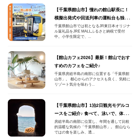
【千葉県館山市】憧れの館山駅長に！
模擬出発式や回送列車の運転台も独り
占め！ふるさと納税プレミアム体験
千葉県館山市では初となるJR東日本オリジナ
ル返礼品をJRE MALLふるさと納税で受付
中。小学生限定で、...
【館山カフェ2026】最新！館山でおす
すめのカフェをご紹介♪
千葉県房総半島の南部に位置する「千葉県館
山市」。 都心からのアクセスも良く、気軽に
リゾート気分を味わう...
【千葉県館山市】1泊2日観光モデルコ
ースをご紹介♪ 食べて、泳いで、体験
して、館山を満喫しよう！
房総半島の南部に位置し、年間を通して比較
的温暖な気候の「千葉県館山市」。 館山なら
ではの食を楽しみ、透...