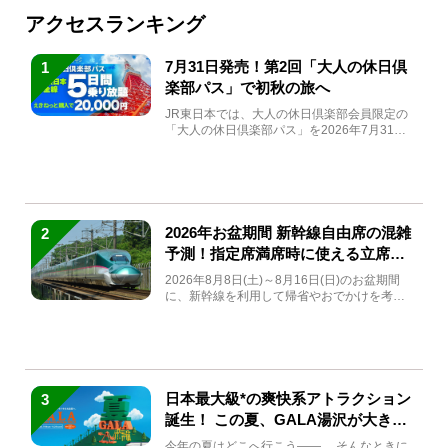
アクセスランキング
7月31日発売！第2回「大人の休日倶
1
楽部パス」で初秋の旅へ
JR東日本では、大人の休日倶楽部会員限定の
「大人の休日倶楽部パス」を2026年7月31日
(金)～9月7日...
2026年お盆期間 新幹線自由席の混雑
2
予測！指定席満席時に使える立席特
急券も解説
2026年8月8日(土)～8月16日(日)のお盆期間
に、新幹線を利用して帰省やおでかけを考え
ている方もい...
日本最大級*の爽快系アトラクション
3
誕生！ この夏、GALA湯沢が大きく
生まれ変わる
今年の夏はどこへ行こう――。 そんなときに