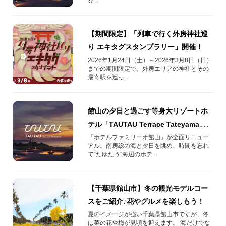
【期間限定】「列車で行く外房神社巡
り エキタグスタンプラリー」開催！
2026年1月24日（土）～2026年3月8日（日）
までの期間限定で、外房エリアの神社とその
最寄駅を巡っ...
館山の夕日と過ごす等身大リゾートホ
テル「TAUTAU Terrace Tateyama」
がオープン
「ホテルファミリーオ館山」が全面リニュー
アル。南房総の海と夕日を眺め、時間を忘れ
て“たゆたう”海辺のホテ...
【千葉県館山市】冬の観光モデルコー
スをご紹介♪花やグルメを楽しもう！
夏のイメージが強い千葉県館山市ですが、冬
は菜の花や梅が見頃を迎えます。 海だけでな