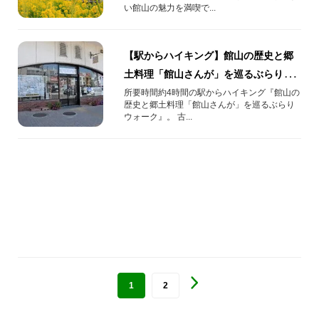
い館山の魅力を満喫で...
【駅からハイキング】館山の歴史と郷
土料理「館山さんが」を巡るぶらりウ
ォーク
所要時間約4時間の駅からハイキング『館山の
歴史と郷土料理「館山さんが」を巡るぶらり
ウォーク』。 古...
1
2