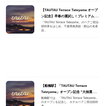
【TAUTAU Terrace Tateyama オープ
ン記念】早春の運試し！プレミアム抽
選会開催♪
「TAUTAU Terrace Tateyama」のペアご宿泊
招待券をはじめ、千葉県南房総・館山の名産
品...
【船橋駅】「TAUTAU Terrace
Tateyama」オープン記念 "大抽選
会"開催
船橋駅では、「TAUTAU Terrace Tateyama」
のオープンを記念し、ホテルペアご宿泊招待
券...