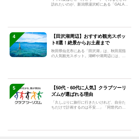
訪れたいのが、新潟県湯沢町にある「GALA湯
沢」。2026年...
【田沢湖周辺】おすすめ観光スポッ
4
ト8選！絶景からお土産まで
秋田県仙北市にある「田沢湖」は、秋田屈指
の人気観光スポット。湖畔や湖周辺には、田
沢湖の魅力を堪能できる名...
【50代・60代に人気】クラブツーリ
5
ズムが選ばれる理由
「久しぶりに旅行に行きたいけれど、自分た
ちだけで計画するのは不安…」「同世代の方
と気兼ねなく楽しみたい」...