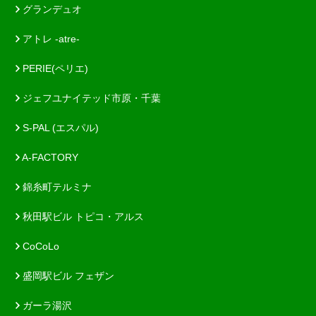
グランデュオ
アトレ -atre-
PERIE(ペリエ)
ジェフユナイテッド市原・千葉
S-PAL (エスパル)
A-FACTORY
錦糸町テルミナ
秋田駅ビル トピコ・アルス
CoCoLo
盛岡駅ビル フェザン
ガーラ湯沢