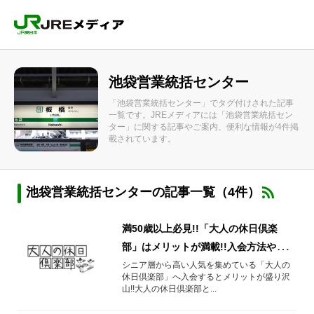
池袋営業統括センター
「池袋営業統括センター」でタグ付けされた記事
一覧です。JREメディアには「池袋営業統括セン
ター」に関する記事やご案内、便利な情報が4件掲
載されています。
池袋営業統括センターの記事一覧（4件）
満50歳以上必見!!「大人の休日倶楽
部」はメリットが満載!!入会方法や年会
費など気になるポイントを駅員が解説!!
シニア層から高い人気を集めている「大人の
休日倶楽部」へ入会するとメリットが盛り沢
山!!大人の休日倶楽部と...