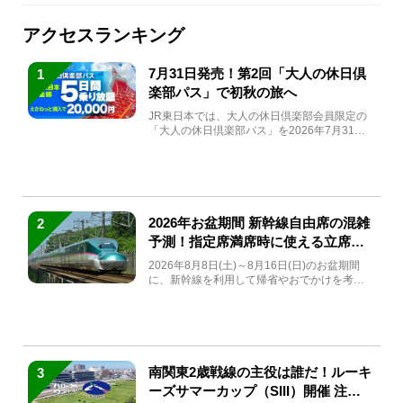
アクセスランキング
7月31日発売！第2回「大人の休日倶
1
楽部パス」で初秋の旅へ
JR東日本では、大人の休日倶楽部会員限定の
「大人の休日倶楽部パス」を2026年7月31日
(金)～9月7日...
2026年お盆期間 新幹線自由席の混雑
2
予測！指定席満席時に使える立席特
急券も解説
2026年8月8日(土)～8月16日(日)のお盆期間
に、新幹線を利用して帰省やおでかけを考え
ている方もい...
南関東2歳戦線の主役は誰だ！ルーキ
3
ーズサマーカップ（SIII）開催 注目