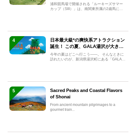
馬と見どころをチェック
浦和競馬場で開催される「ルーキーズサマー
カップ（SIII）」は、南関東所属の2歳馬によ
る注目の重賞競走（...
日本最大級*の爽快系アトラクション
4
誕生！ この夏、GALA湯沢が大きく
生まれ変わる
今年の夏はどこへ行こう――。 そんなときに
訪れたいのが、新潟県湯沢町にある「GALA湯
沢」。2026年...
Sacred Peaks and Coastal Flavors
5
of Shonai
From ancient mountain pilgrimages to a
gourmet train...