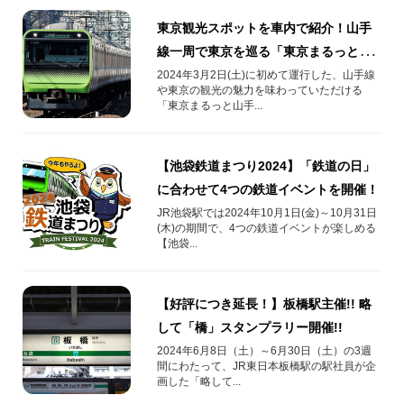
東京観光スポットを車内で紹介！山手
線一周で東京を巡る「東京まるっと山
手線」を運行
2024年3月2日(土)に初めて運行した、山手線
や東京の観光の魅力を味わっていただける
「東京まるっと山手...
【池袋鉄道まつり2024】「鉄道の日」
に合わせて4つの鉄道イベントを開催！
JR池袋駅では2024年10月1日(金)～10月31日
(木)の期間で、4つの鉄道イベントが楽しめる
【池袋...
【好評につき延長！】板橋駅主催!! 略
して「橋」スタンプラリー開催!!
2024年6月8日（土）～6月30日（土）の3週
間にわたって、JR東日本板橋駅の駅社員が企
画した「略して...