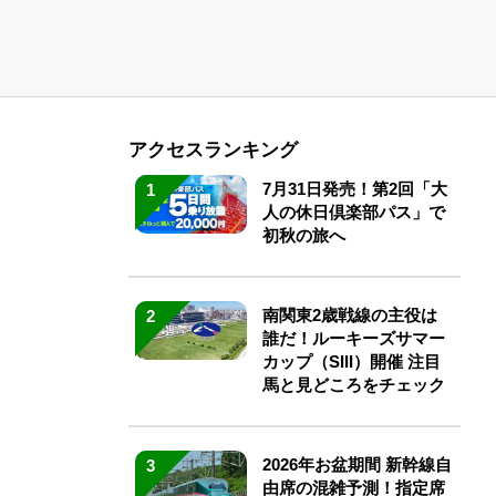
アクセスランキング
7月31日発売！第2回「大
1
人の休日倶楽部パス」で
初秋の旅へ
南関東2歳戦線の主役は
2
誰だ！ルーキーズサマー
カップ（SIII）開催 注目
馬と見どころをチェック
2026年お盆期間 新幹線自
3
由席の混雑予測！指定席