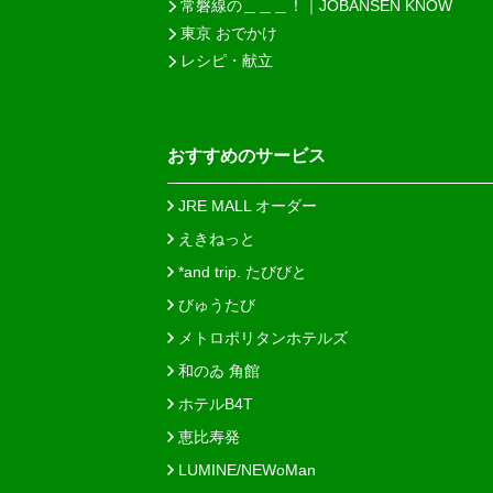
常磐線の＿＿＿！｜JOBANSEN KNOW
東京 おでかけ
レシピ・献立
おすすめのサービス
JRE MALL オーダー
えきねっと
*and trip. たびびと
びゅうたび
メトロポリタンホテルズ
和のゐ 角館
ホテルB4T
恵比寿発
LUMINE/NEWoMan