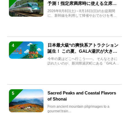
予測！指定席満席時に使える立席特
急券も解説
2026年8月8日(土)～8月16日(日)のお盆期間
に、新幹線を利用して帰省やおでかけを考え
ている方もい...
日本最大級*の爽快系アトラクション
4
誕生！ この夏、GALA湯沢が大きく
生まれ変わる
今年の夏はどこへ行こう――。 そんなときに
訪れたいのが、新潟県湯沢町にある「GALA湯
沢」。2026年...
Sacred Peaks and Coastal Flavors
5
of Shonai
From ancient mountain pilgrimages to a
gourmet train...