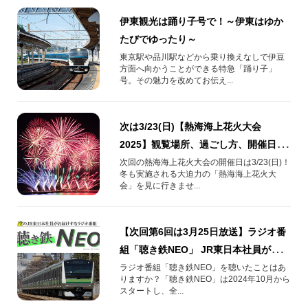
伊東観光は踊り子号で！～伊東はゆか
たびでゆったり～
東京駅や品川駅などから乗り換えなしで伊豆
方面へ向かうことができる特急「踊り子」
号。その魅力を改めてお伝え...
次は3/23(日)【熱海海上花火大会
2025】観覧場所、過ごし方、開催日を
解説！
次回の熱海海上花火大会の開催日は3/23(日)！
冬も実施される大迫力の「熱海海上花火大
会」を見に行きませ...
【次回第6回は3月25日放送】ラジオ番
組「聴き鉄NEO」 JR東日本社員が出
演！
ラジオ番組「聴き鉄NEO」を聴いたことはあ
りますか？「聴き鉄NEO」は2024年10月から
スタートし、全...