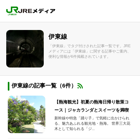
伊東線
「伊東線」でタグ付けされた記事一覧です。JRE
メディアには「伊東線」に関する記事やご案内、
便利な情報が6件掲載されています。
伊東線の記事一覧（6件）
【熱海観光】初夏の熱海日帰り散策コ
ース｜ジャカランダとスイーツを満喫
新幹線や特急「踊り子」で気軽に出かけられ
る、魅力あふれる観光地・熱海。 世界三大花
木として知られる「ジ...