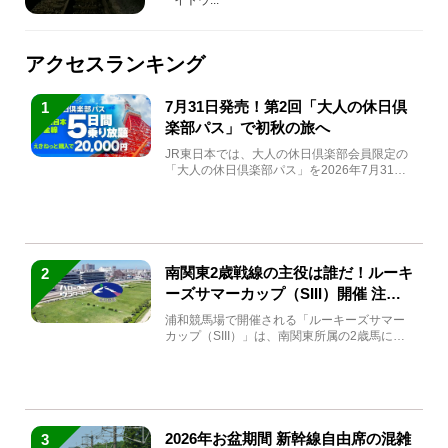
アクセスランキング
7月31日発売！第2回「大人の休日倶
1
楽部パス」で初秋の旅へ
JR東日本では、大人の休日倶楽部会員限定の
「大人の休日倶楽部パス」を2026年7月31日
(金)～9月7日...
南関東2歳戦線の主役は誰だ！ルーキ
2
ーズサマーカップ（SIII）開催 注目
馬と見どころをチェック
浦和競馬場で開催される「ルーキーズサマー
カップ（SIII）」は、南関東所属の2歳馬によ
る注目の重賞競走（...
2026年お盆期間 新幹線自由席の混雑
3