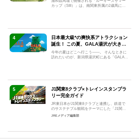
浦和競馬場で開催される「ルーキーズサマー
カップ（SIII）」は、南関東所属の2歳馬によ
る注目の重賞競走（...
日本最大級*の爽快系アトラクション
4
誕生！ この夏、GALA湯沢が大きく
生まれ変わる
今年の夏はどこへ行こう――。 そんなときに
訪れたいのが、新潟県湯沢町にある「GALA湯
沢」。2026年...
J1関東8クラブ×トレインスタンプラ
5
リー完全ガイド
JR東日本がJ1関東8クラブと連携し、鉄道で
のサステナブル観戦をテーマにした「J1関東8
クラブ×トレイン...
JREメディア編集部