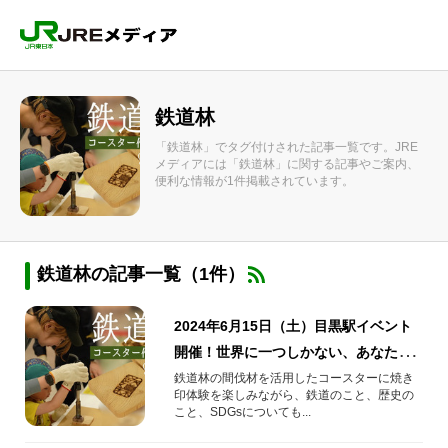
鉄道林
「鉄道林」でタグ付けされた記事一覧です。JRE
メディアには「鉄道林」に関する記事やご案内、
便利な情報が1件掲載されています。
鉄道林の記事一覧（1件）
2024年6月15日（土）目黒駅イベント
開催！世界に一つしかない、あなただ
けの鉄道林コースターを作りません
鉄道林の間伐材を活用したコースターに焼き
印体験を楽しみながら、鉄道のこと、歴史の
か？
こと、SDGsについても...