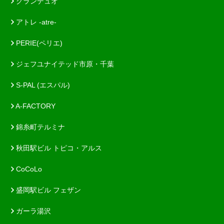
グランデュオ
アトレ -atre-
PERIE(ペリエ)
ジェフユナイテッド市原・千葉
S-PAL (エスパル)
A-FACTORY
錦糸町テルミナ
秋田駅ビル トピコ・アルス
CoCoLo
盛岡駅ビル フェザン
ガーラ湯沢