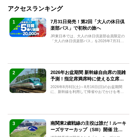
アクセスランキング
7月31日発売！第2回「大人の休日倶
1
楽部パス」で初秋の旅へ
JR東日本では、大人の休日倶楽部会員限定の
「大人の休日倶楽部パス」を2026年7月31日
(金)～9月7日...
2026年お盆期間 新幹線自由席の混雑
2
予測！指定席満席時に使える立席特
急券も解説
2026年8月8日(土)～8月16日(日)のお盆期間
に、新幹線を利用して帰省やおでかけを考え
ている方もい...
南関東2歳戦線の主役は誰だ！ルーキ
3
ーズサマーカップ（SIII）開催 注目
馬と見どころをチェック