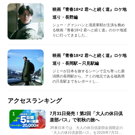
映画『青春18×2 君へと続く道』ロケ地
巡り・長野編
シュー・グァンハンと清原果耶が主演を務め
る映画『青春18×2 君へと続く道』のロケ地巡
りに行ってきました...
映画『青春18×2 君へと続く道』ロケ地
巡り・長岡駅～只見駅編
ジミーが日本を旅するシーンで立ち寄った新
潟県の長岡駅から、アミの地元である福島県
の只見駅までをレポートし...
アクセスランキング
7月31日発売！第2回「大人の休日倶
1
楽部パス」で初秋の旅へ
JR東日本では、大人の休日倶楽部会員限定の
「大人の休日倶楽部パス」を2026年7月31日