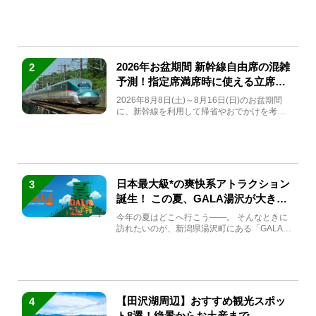
(金)～9月7日...
2026年お盆期間 新幹線自由席の混雑
2
予測！指定席満席時に使える立席特
急券も解説
2026年8月8日(土)～8月16日(日)のお盆期間
に、新幹線を利用して帰省やおでかけを考え
ている方もい...
日本最大級*の爽快系アトラクション
3
誕生！ この夏、GALA湯沢が大きく
生まれ変わる
今年の夏はどこへ行こう――。 そんなときに
訪れたいのが、新潟県湯沢町にある「GALA湯
沢」。2026年...
【田沢湖周辺】おすすめ観光スポッ
4
ト8選！絶景からお土産まで