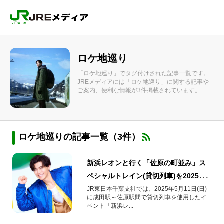
ロケ地巡り
「ロケ地巡り」でタグ付けされた記事一覧です。
JREメディアには「ロケ地巡り」に関する記事や
ご案内、便利な情報が3件掲載されています。
ロケ地巡りの記事一覧（3件）
新浜レオンと行く「佐原の町並み」ス
ペシャルトレイン(貸切列車)を2025年5
月11日(日)に運行します！
JR東日本千葉支社では、2025年5月11日(日)
に成田駅～佐原駅間で貸切列車を使用したイ
ベント「新浜レ...