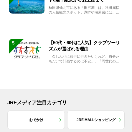
秋田県仙北市にある「田沢湖」は、秋田屈指
の人気観光スポット。湖畔や湖周辺には、田
沢湖の魅力を堪能できる名...
【50代・60代に人気】クラブツーリ
5
ズムが選ばれる理由
「久しぶりに旅行に行きたいけれど、自分た
ちだけで計画するのは不安…」「同世代の方
と気兼ねなく楽しみたい」...
JREメディア注目カテゴリ
おでかけ
JRE MALLショッピング