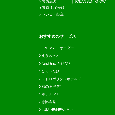
常磐線の＿＿＿！｜JOBANSEN KNOW
東京 おでかけ
レシピ・献立
おすすめのサービス
JRE MALL オーダー
えきねっと
*and trip. たびびと
びゅうたび
メトロポリタンホテルズ
和のゐ 角館
ホテルB4T
恵比寿発
LUMINE/NEWoMan