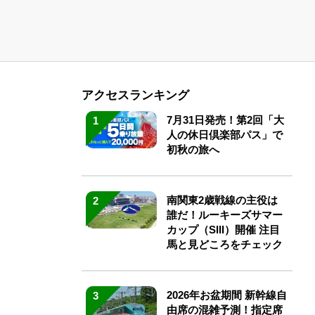
アクセスランキング
7月31日発売！第2回「大
1
人の休日倶楽部パス」で
初秋の旅へ
南関東2歳戦線の主役は
2
誰だ！ルーキーズサマー
カップ（SIII）開催 注目
馬と見どころをチェック
2026年お盆期間 新幹線自
3
由席の混雑予測！指定席