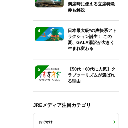
満席時に使える立席特急
券も解説
日本最大級*の爽快系アト
4
ラクション誕生！ この
夏、GALA湯沢が大きく
生まれ変わる
【50代・60代に人気】ク
5
ラブツーリズムが選ばれ
る理由
JREメディア注目カテゴリ
おでかけ