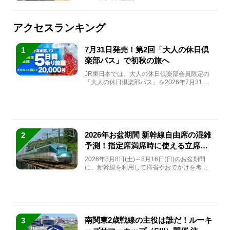
アクセスランキング
7月31日発売！第2回「大人の休日倶
1
楽部パス」で初秋の旅へ
JR東日本では、大人の休日倶楽部会員限定の
「大人の休日倶楽部パス」を2026年7月31日
(金)～9月7日...
2026年お盆期間 新幹線自由席の混雑
2
予測！指定席満席時に使える立席特
急券も解説
2026年8月8日(土)～8月16日(日)のお盆期間
に、新幹線を利用して帰省やおでかけを考え
ている方もい...
南関東2歳戦線の主役は誰だ！ルーキ
3