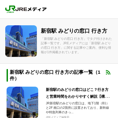
新宿駅 みどりの窓口 行き方
「新宿駅 みどりの窓口 行き方」でタグ付けされた
記事一覧です。JREメディアには「新宿駅 みどり
の窓口 行き方」に関する記事やご案内、便利な情
報が1件掲載されています。
新宿駅 みどりの窓口 行き方の記事一覧（1
件）
新宿駅のみどりの窓口はどこ？行き方
と営業時間をわかりやすく解説【構内
図あり｜2026年最新版】
JR新宿駅のみどりの窓口は、地下1階（B1）
と2F 南口の2箇所に設置されており、新幹線
や特急列車のきっ...
JREメディア編集部