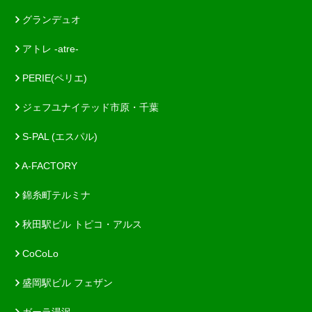
グランデュオ
アトレ -atre-
PERIE(ペリエ)
ジェフユナイテッド市原・千葉
S-PAL (エスパル)
A-FACTORY
錦糸町テルミナ
秋田駅ビル トピコ・アルス
CoCoLo
盛岡駅ビル フェザン
ガーラ湯沢