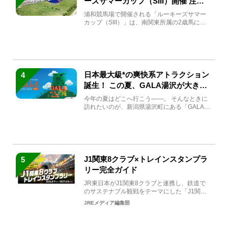
ーズサマーカップ（SIII）開催 注目
馬と見どころをチェック
浦和競馬場で開催される「ルーキーズサマー
カップ（SIII）」は、南関東所属の2歳馬によ
る注目の重賞競走（...
日本最大級*の爽快系アトラクション
4
誕生！ この夏、GALA湯沢が大きく
生まれ変わる
今年の夏はどこへ行こう――。 そんなときに
訪れたいのが、新潟県湯沢町にある「GALA湯
沢」。2026年...
J1関東8クラブ×トレインスタンプラ
5
リー完全ガイド
JR東日本がJ1関東8クラブと連携し、鉄道で
のサステナブル観戦をテーマにした「J1関東8
クラブ×トレイン...
JREメディア編集部