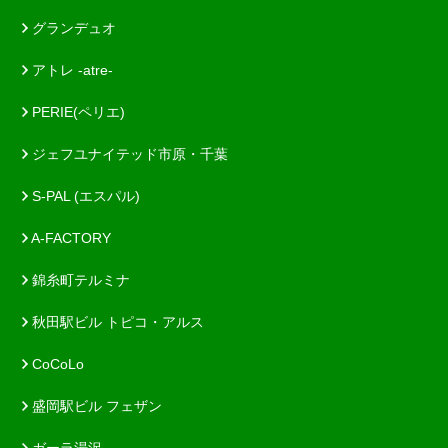
グランデュオ
アトレ -atre-
PERIE(ペリエ)
ジェフユナイテッド市原・千葉
S-PAL (エスパル)
A-FACTORY
錦糸町テルミナ
秋田駅ビル トピコ・アルス
CoCoLo
盛岡駅ビル フェザン
ガーラ湯沢