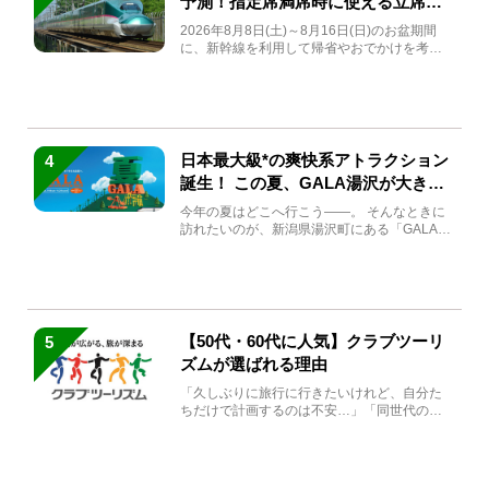
予測！指定席満席時に使える立席特
急券も解説
2026年8月8日(土)～8月16日(日)のお盆期間
に、新幹線を利用して帰省やおでかけを考え
ている方もい...
日本最大級*の爽快系アトラクション
4
誕生！ この夏、GALA湯沢が大きく
生まれ変わる
今年の夏はどこへ行こう――。 そんなときに
訪れたいのが、新潟県湯沢町にある「GALA湯
沢」。2026年...
【50代・60代に人気】クラブツーリ
5
ズムが選ばれる理由
「久しぶりに旅行に行きたいけれど、自分た
ちだけで計画するのは不安…」「同世代の方
と気兼ねなく楽しみたい」...