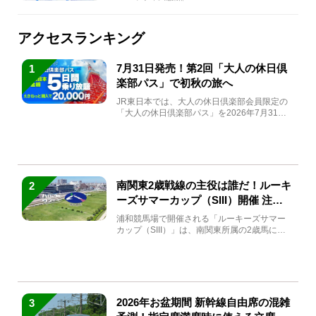
アクセスランキング
7月31日発売！第2回「大人の休日倶
1
楽部パス」で初秋の旅へ
JR東日本では、大人の休日倶楽部会員限定の
「大人の休日倶楽部パス」を2026年7月31日
(金)～9月7日...
南関東2歳戦線の主役は誰だ！ルーキ
2
ーズサマーカップ（SIII）開催 注目
馬と見どころをチェック
浦和競馬場で開催される「ルーキーズサマー
カップ（SIII）」は、南関東所属の2歳馬によ
る注目の重賞競走（...
2026年お盆期間 新幹線自由席の混雑
3