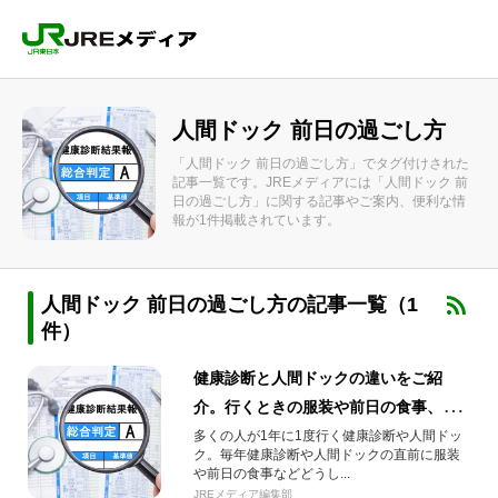
人間ドック 前日の過ごし方
「人間ドック 前日の過ごし方」でタグ付けされた
記事一覧です。JREメディアには「人間ドック 前
日の過ごし方」に関する記事やご案内、便利な情
報が1件掲載されています。
人間ドック 前日の過ごし方の記事一覧（1
件）
健康診断と人間ドックの違いをご紹
介。行くときの服装や前日の食事、お
すすめの運動も。
多くの人が1年に1度行く健康診断や人間ドッ
ク。毎年健康診断や人間ドックの直前に服装
や前日の食事などどうし...
JREメディア編集部