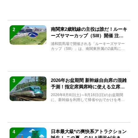
(金)～9月7日...
南関東2歳戦線の主役は誰だ！ルーキ
2
ーズサマーカップ（SIII）開催 注目
馬と見どころをチェック
浦和競馬場で開催される「ルーキーズサマー
カップ（SIII）」は、南関東所属の2歳馬によ
る注目の重賞競走（...
2026年お盆期間 新幹線自由席の混雑
3
予測！指定席満席時に使える立席特
急券も解説
2026年8月8日(土)～8月16日(日)のお盆期間
に、新幹線を利用して帰省やおでかけを考え
ている方もい...
日本最大級*の爽快系アトラクション
4
誕生！ この夏、GALA湯沢が大きく