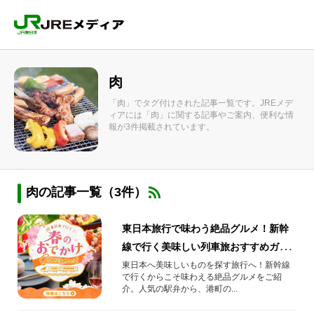
肉
「肉」でタグ付けされた記事一覧です。JREメデ
ィアには「肉」に関する記事やご案内、便利な情
報が3件掲載されています。
肉の記事一覧（3件）
東日本旅行で味わう絶品グルメ！新幹
線で行く美味しい列車旅おすすめガイ
ド
東日本へ美味しいものを探す旅行へ！新幹線
で行くからこそ味わえる絶品グルメをご紹
介。人気の駅弁から、港町の...