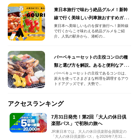
東日本旅行で味わう絶品グルメ！新幹
線で行く美味しい列車旅おすすめガイ
ド
東日本へ美味しいものを探す旅行へ！新幹線
で行くからこそ味わえる絶品グルメをご紹
介。人気の駅弁から、港町の...
バーベキューセットの主役コンロの種
類と選び方を解説。あると便利なアイ
テムも紹介
バーベキューセットの主役であるコンロは、
炭火を使ってさまざまな料理を調理するアウ
トドアグッズです。大勢で...
アクセスランキング
7月31日発売！第2回「大人の休日倶
1
楽部パス」で初秋の旅へ
JR東日本では、大人の休日倶楽部会員限定の
「大人の休日倶楽部パス」を2026年7月31日