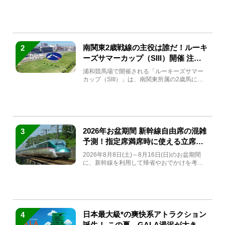
(金)～9月7日...
南関東2歳戦線の主役は誰だ！ルーキ
2
ーズサマーカップ（SIII）開催 注目
馬と見どころをチェック
浦和競馬場で開催される「ルーキーズサマー
カップ（SIII）」は、南関東所属の2歳馬によ
る注目の重賞競走（...
2026年お盆期間 新幹線自由席の混雑
3
予測！指定席満席時に使える立席特
急券も解説
2026年8月8日(土)～8月16日(日)のお盆期間
に、新幹線を利用して帰省やおでかけを考え
ている方もい...
日本最大級*の爽快系アトラクション
4
誕生！ この夏、GALA湯沢が大きく