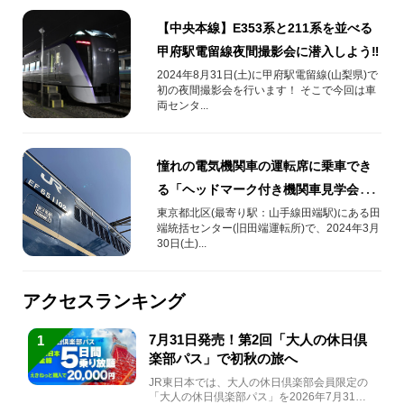
【中央本線】E353系と211系を並べる
甲府駅電留線夜間撮影会に潜入しよう‼
2024年8月31日(土)に甲府駅電留線(山梨県)で
初の夜間撮影会を行います！ そこで今回は車
両センタ...
憧れの電気機関車の運転席に乗車でき
る「ヘッドマーク付き機関車見学会」
が開催！
東京都北区(最寄り駅：山手線田端駅)にある田
端統括センター(旧田端運転所)で、2024年3月
30日(土)...
アクセスランキング
7月31日発売！第2回「大人の休日倶
1
楽部パス」で初秋の旅へ
JR東日本では、大人の休日倶楽部会員限定の
「大人の休日倶楽部パス」を2026年7月31日