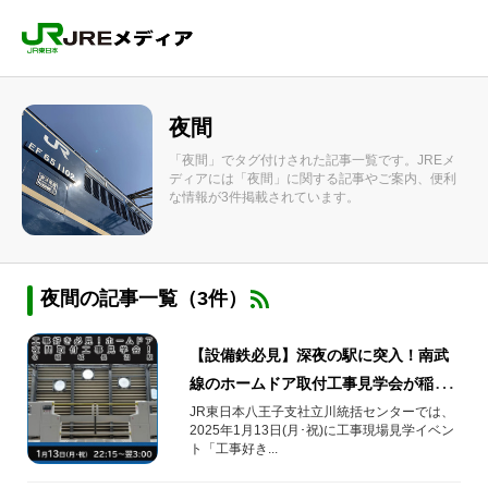
夜間
「夜間」でタグ付けされた記事一覧です。JREメ
ディアには「夜間」に関する記事やご案内、便利
な情報が3件掲載されています。
夜間の記事一覧（3件）
【設備鉄必見】深夜の駅に突入！南武
線のホームドア取付工事見学会が稲城
長沼駅で開催
JR東日本八王子支社立川統括センターでは、
2025年1月13日(月･祝)に工事現場見学イベン
ト「工事好き...