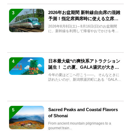
2026年お盆期間 新幹線自由席の混雑
3
予測！指定席満席時に使える立席特
急券も解説
2026年8月8日(土)～8月16日(日)のお盆期間
に、新幹線を利用して帰省やおでかけを考え
ている方もい...
日本最大級*の爽快系アトラクション
4
誕生！ この夏、GALA湯沢が大きく
生まれ変わる
今年の夏はどこへ行こう――。 そんなときに
訪れたいのが、新潟県湯沢町にある「GALA湯
沢」。2026年...
Sacred Peaks and Coastal Flavors
5
of Shonai
From ancient mountain pilgrimages to a
gourmet train...