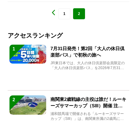
1
2
アクセスランキング
7月31日発売！第2回「大人の休日倶
1
楽部パス」で初秋の旅へ
JR東日本では、大人の休日倶楽部会員限定の
「大人の休日倶楽部パス」を2026年7月31日
(金)～9月7日...
南関東2歳戦線の主役は誰だ！ルーキ
2
ーズサマーカップ（SIII）開催 注目
馬と見どころをチェック
浦和競馬場で開催される「ルーキーズサマー
カップ（SIII）」は、南関東所属の2歳馬によ
る注目の重賞競走（...