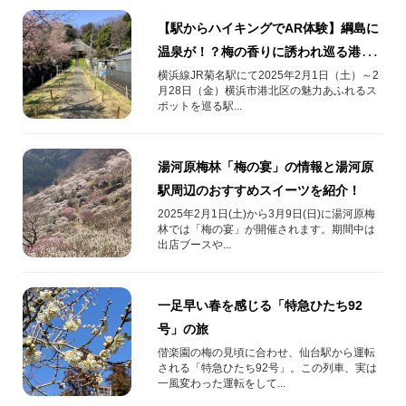
【駅からハイキングでAR体験】綱島に
温泉が！？梅の香りに誘われ巡る港北
区今昔散歩
横浜線JR菊名駅にて2025年2月1日（土）～2
月28日（金）横浜市港北区の魅力あふれるス
ポットを巡る駅...
湯河原梅林「梅の宴」の情報と湯河原
駅周辺のおすすめスイーツを紹介！
2025年2月1日(土)から3月9日(日)に湯河原梅
林では「梅の宴」が開催されます。期間中は
出店ブースや...
一足早い春を感じる「特急ひたち92
号」の旅
偕楽園の梅の見頃に合わせ、仙台駅から運転
される「特急ひたち92号」。この列車、実は
一風変わった運転をして...