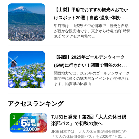
【山梨】甲府でおすすめ観光＆おでか
けスポット20選｜自然･温泉･体験･グル
メなどをご紹介！
甲府市は、山梨県の中心都市で、歴史と自然
が豊かな観光地です。東京から特急で約1時間
30分でアクセス可能で...
【関西】2025年ゴールデンウィーク
(GW)に行きたい！関西で開催のおすす
めイベントを一挙にご紹介!!
関西地方では、2025年のゴールデンウィーク
期間中に多くの魅力的なイベントが開催され
ます。滋賀県の比叡山...
アクセスランキング
7月31日発売！第2回「大人の休日倶
1
楽部パス」で初秋の旅へ
JR東日本では、大人の休日倶楽部会員限定の
「大人の休日倶楽部パス」を2026年7月31日