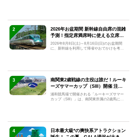
(金)～9月7日...
2026年お盆期間 新幹線自由席の混雑
2
予測！指定席満席時に使える立席特
急券も解説
2026年8月8日(土)～8月16日(日)のお盆期間
に、新幹線を利用して帰省やおでかけを考え
ている方もい...
南関東2歳戦線の主役は誰だ！ルーキ
3
ーズサマーカップ（SIII）開催 注目
馬と見どころをチェック
浦和競馬場で開催される「ルーキーズサマー
カップ（SIII）」は、南関東所属の2歳馬によ
る注目の重賞競走（...
日本最大級*の爽快系アトラクション
4
誕生！ この夏、GALA湯沢が大きく