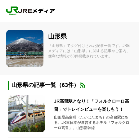
山形県
「山形県」でタグ付けされた記事一覧です。JRE
メディアには「山形県」に関する記事やご案内、
便利な情報が63件掲載されています。
山形県の記事一覧（63件）
JR高畠駅となり！「フォルクローロ高
畠」でトレインビューを楽しもう！
山形県高畠町（たかはたまち）の高畠駅にあ
る、JR東日本が運営するホテル「フォルクロ
ーロ高畠」。山形新幹線...