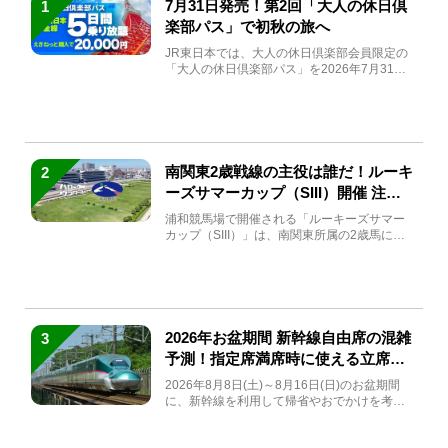
7月31日発売！第2回「大人の休日倶
1
楽部パス」で初秋の旅へ
JR東日本では、大人の休日倶楽部会員限定の
「大人の休日倶楽部パス」を2026年7月31日
(金)～9月7日...
南関東2歳戦線の主役は誰だ！ルーキ
2
ーズサマーカップ（SIII）開催 注目
馬と見どころをチェック
浦和競馬場で開催される「ルーキーズサマー
カップ（SIII）」は、南関東所属の2歳馬によ
る注目の重賞競走（...
2026年お盆期間 新幹線自由席の混雑
3
予測！指定席満席時に使える立席特
急券も解説
2026年8月8日(土)～8月16日(日)のお盆期間
に、新幹線を利用して帰省やおでかけを考え
ている方もい...