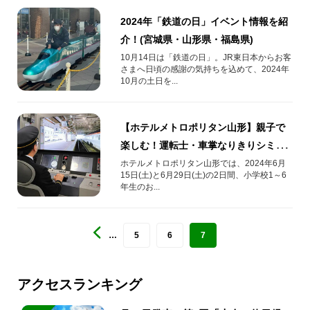
2024年「鉄道の日」イベント情報を紹
介！(宮城県・山形県・福島県)
10月14日は「鉄道の日」。JR東日本からお客
さまへ日頃の感謝の気持ちを込めて、2024年
10月の土日を...
【ホテルメトロポリタン山形】親子で
楽しむ！運転士・車掌なりきりシミュ
レーター体験付宿泊プラン
ホテルメトロポリタン山形では、2024年6月
15日(土)と6月29日(土)の2日間、小学校1～6
年生のお...
…
5
6
7
アクセスランキング