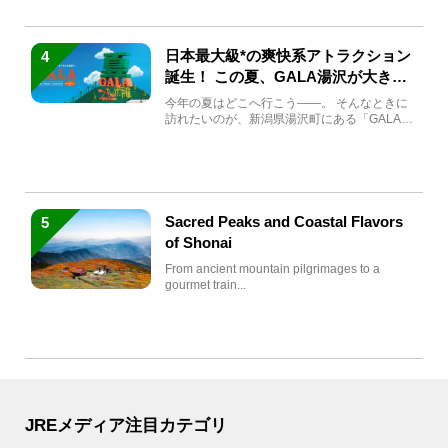
日本最大級*の爽快系アトラクション
4
誕生！ この夏、GALA湯沢が大きく
生まれ変わる
今年の夏はどこへ行こう――。 そんなときに
訪れたいのが、新潟県湯沢町にある「GALA湯
沢」。2026年...
Sacred Peaks and Coastal Flavors
5
of Shonai
From ancient mountain pilgrimages to a
gourmet train...
JREメディア注目カテゴリ